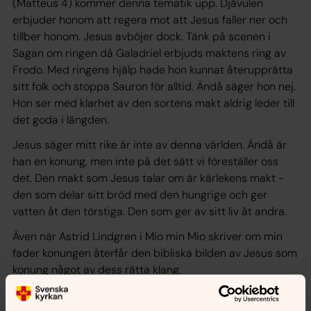
(Matteus 4) kommer denna tematik upp. Djävulen
erbjuder honom att regera mot att Jesus faller ner och
tillber honom. Jesus avböjer dock. Tänk på scenen i
Sagan om ringen då Galadriel erbjuds maktens ring av
Frodo. Med ringens hjälp hade hon kunnat återupprätta
sitt folk och stoppa Sauron för alltid. Ändå säger hon nej.
Hon ser med klarhet av den sortens makt aldrig leder till
det goda i längden.
Jesus säger mitt rike är inte av denna världen. Ändå är
han en konung, men inte på det sätt vi föreställer oss
det. Den makt som Jesus talar om är kärlekens makt -
den som delar sitt bröd med den hungrige och ger
vatten åt den törstiga. Den som ger av sitt liv åt andra.
Även när Astrid Lindgren i Mio min Mio skriver om min
fader konungen återfår den bibliska bilden av Jesus som
konung något av dess rätta klang.
Konstnären Eva Spångberg avbildade ofta Jesus på