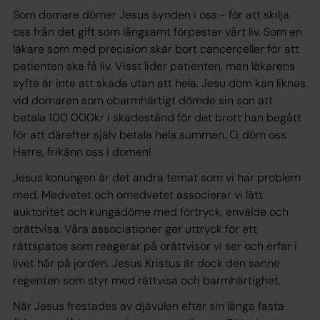
Som domare dömer Jesus synden i oss - för att skilja
oss från det gift som långsamt förpestar vårt liv. Som en
läkare som med precision skär bort cancerceller för att
patienten ska få liv. Visst lider patienten, men läkarens
syfte är inte att skada utan att hela. Jesu dom kan liknas
vid domaren som obarmhärtigt dömde sin son att
betala 100 000kr i skadestånd för det brott han begått
för att därefter själv betala hela summan. O, döm oss
Herre, frikänn oss i domen!
Jesus konungen är det andra temat som vi har problem
med. Medvetet och omedvetet associerar vi lätt
auktoritet och kungadöme med förtryck, envälde och
orättvisa. Våra associationer ger uttryck för ett
rättspatos som reagerar på orättvisor vi ser och erfar i
livet här på jorden. Jesus Kristus är dock den sanne
regenten som styr med rättvisa och barmhärtighet.
När Jesus frestades av djävulen efter sin långa fasta