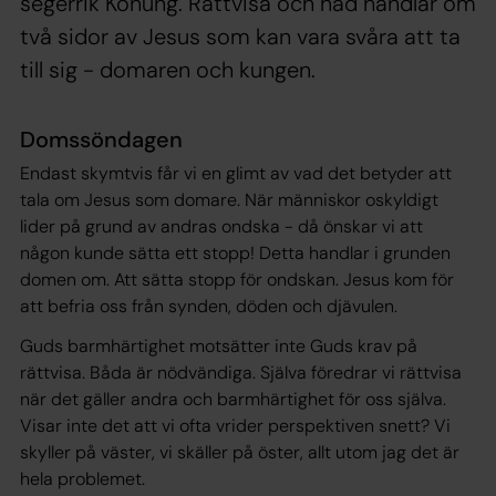
segerrik Konung. Rättvisa och nåd handlar om
två sidor av Jesus som kan vara svåra att ta
till sig - domaren och kungen.
Domssöndagen
Endast skymtvis får vi en glimt av vad det betyder att
tala om Jesus som domare. När människor oskyldigt
lider på grund av andras ondska - då önskar vi att
någon kunde sätta ett stopp! Detta handlar i grunden
domen om. Att sätta stopp för ondskan. Jesus kom för
att befria oss från synden, döden och djävulen.
Guds barmhärtighet motsätter inte Guds krav på
rättvisa. Båda är nödvändiga. Själva föredrar vi rättvisa
när det gäller andra och barmhärtighet för oss själva.
Visar inte det att vi ofta vrider perspektiven snett? Vi
skyller på väster, vi skäller på öster, allt utom jag det är
hela problemet.