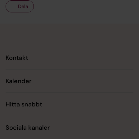
Dela
Tillbaka till toppen
Tillbaka till innehållet
Kontakt
Kalender
Hitta snabbt
Sociala kanaler