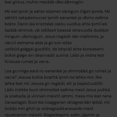
leat girkus, muhto maiddá olles álbmogiin.
Mii eat ipmir ja sáhte iežamet sániiguin čilget Ipmila. Mii
sáhttit oahpásmuvvat Ipmilii eananlaš ja olbmo eallima
bokte. Danin lea kristtalaš oskku vuođus ahte Ipmil ieš
šaddá olmmoš, vái ođđasit beassá oktavuođa duddjot
minguin, olbmuiguin. Jesus riegádii dán máilmmis, ja
váccii eatnama alde ja go son iežas
ustibiid galggai guođđit, de lohpidii ahte boradeami
bokte galge ain deaivvadit suinna. Láibi ja viidna leat
Kristusa rumaš ja varra.
Lea go miige eará nu eananlaš ja olmmošlaš go rumaš ja
varra? Jesusa bokte boahtá Ipmil nie lahka min. Nie
lahka leat mii Jesusa gii riegádii, elii ja bajásčuožžilii.
Láibi čohkke buot olmmošlaš eallima maid Jesus juohká
ja soabada ja viinnain máistit almmi, masa mis leat nana
čanastagat. Buot lea čoagganan oktageardán láibái, mii
biddjo min gihtii ja viidnagoaikkanasaide maid
njuokčamiin máistit. Riegádeapmi, eallin, jápmin ja