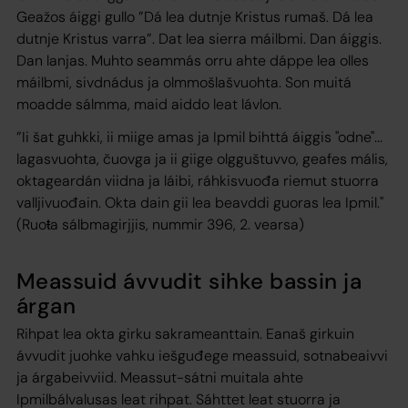
Geažos áiggi gullo ”Dá lea dutnje Kristus rumaš. Dá lea
dutnje Kristus varra”. Dat lea sierra máilbmi. Dan áiggis.
Dan lanjas. Muhto seammás orru ahte dáppe lea olles
máilbmi, sivdnádus ja olmmošlašvuohta. Son muitá
moadde sálmma, maid aiddo leat lávlon.
”Ii šat guhkki, ii miige amas ja Ipmil bihttá áiggis "odne"...
lagasvuohta, čuovga ja ii giige olgguštuvvo, geafes mális,
oktageardán viidna ja láibi, ráhkisvuođa riemut stuorra
valljivuođain. Okta dain gii lea beavddi guoras lea Ipmil."
(Ruoŧa sálbmagirjjis, nummir 396, 2. vearsa)
Meassuid ávvudit sihke bassin ja
árgan
Rihpat lea okta girku sakrameanttain. Eanaš girkuin
ávvudit juohke vahku iešguđege meassuid, sotnabeaivvi
ja árgabeivviid. Meassut-sátni muitala ahte
Ipmilbálvalusas leat rihpat. Sáhttet leat stuorra ja