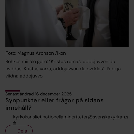
Foto: Magnus Aronson /Ikon
Rohkos mii álo gullo: ”Kristus rumaš, addojuvvon du
ovddas. Kristus varra, addojuvvon du ovddas”, láibi ja
viidna addojuvvo.
Senast ändrad 16 december 2025
Synpunkter eller frågor på sidans
innehåll?
kyrkokansliet.nationellaminoriteter@svenskakyrkan.s
e
Dela