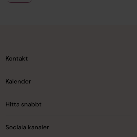
Tillbaka till toppen
Tillbaka till innehållet
Kontakt
Kalender
Hitta snabbt
Sociala kanaler