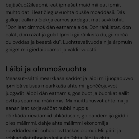
bajásčuožžileapmi, leat ipmašat maid mii eat ipmir,
muhto dat ii leat čiegusvuohta dušše moaddásii. Dás
gullojit eallima čiekŋaleamos jurdagat mat savkkuhit:
”Don leat olmmoš dán eatnama alde. Don ráhkistat, don
ealát, don ražat ja gulat Ipmilii gii ráhkista du, gii rahčá
du ovddas ja beastá du”. Luohttevašvuođain ja árpmuin
geiget mii gieđaideamet ja váldit vuostá.
Láibi ja olmmošvuohta
Meassut-sátni mearkkaša sáddet ja láibi mii juogaduvvo
ipmilbálvalusas mearkkaša ahte mii gohččojuvvot
juogadit láibbi dán eatnamis, gos buot ja buohkat eallit
ovttas seamma máilmmis. Mii muittuhuvvot ahte mii ja
eanan leat sorjavaččat nubbi nuppis
dálkkádatrievdamiid uhkádusain, go pandemiija giddii
olles máilmmi, dahje ahte máilmmi ekonomiija
rievddadeamit čuhcet ovttaskas olbmui. Mii giitit ja
rohkadallat rihpain sániiguin, "okta láibi ja okta