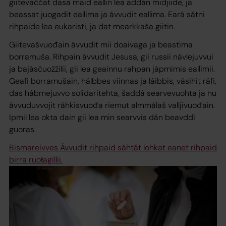
giitevaččat dasa maid eallin lea addán midjiide, ja
beassat juogadit eallima ja ávvudit eallima. Eará sátni
rihpaide lea eukaristi, ja dat mearkkaša giitin.
Giitevašvuođain ávvudit mii doaivaga ja beastima
borramuša. Rihpain ávvudit Jesusa, gii russii návlejuvvui
ja bajásčuožžilii, gii lea geainnu rahpan jápmimis eallimii.
Geafi borramušain, hálbbes viinnas ja láibbis, vásihit ráfi,
das hábmejuvvo solidaritehta, šaddá searvevuohta ja nu
ávvuduvvojit ráhkisvuođa riemut almmálaš valljivuođain.
Ipmil lea okta dain gii lea min searvvis dán beavddi
guoras.
Bismareivves Ávvudit rihpaid sáhtát lohkat eanet rihpaid
birra ruoŧagillii.