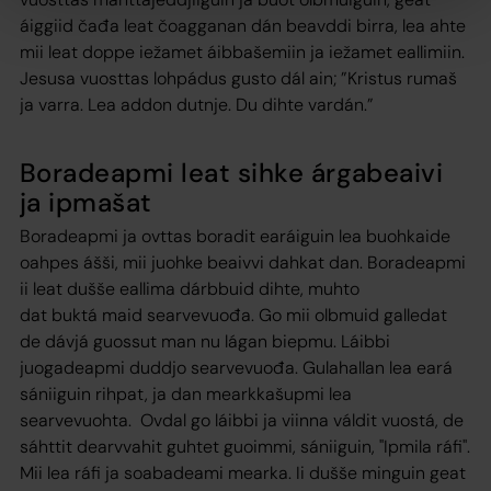
áiggiid čađa leat čoagganan dán beavddi birra, lea ahte
mii leat doppe iežamet áibbašemiin ja iežamet eallimiin.
Jesusa vuosttas lohpádus gusto dál ain; ”Kristus rumaš
ja varra. Lea addon dutnje. Du dihte vardán.”
Boradeapmi leat sihke árgabeaivi
ja ipmašat
Boradeapmi ja ovttas boradit earáiguin lea buohkaide
oahpes ášši, mii juohke beaivvi dahkat dan. Boradeapmi
ii leat dušše eallima dárbbuid dihte, muhto
dat buktá maid searvevuođa. Go mii olbmuid galledat
de dávjá guossut man nu lágan biepmu. Láibbi
juogadeapmi duddjo searvevuođa. Gulahallan lea eará
sániiguin rihpat, ja dan mearkkašupmi lea
searvevuohta. Ovdal go láibbi ja viinna váldit vuostá, de
sáhttit dearvvahit guhtet guoimmi, sániiguin, "Ipmila ráfi".
Mii lea ráfi ja soabadeami mearka. Ii dušše minguin geat