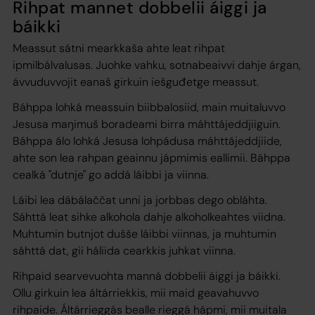
Rihpat mannet dobbelii áiggi ja
báikki
Meassut sátni mearkkaša ahte leat rihpat
ipmilbálvalusas. Juohke vahku, sotnabeaivvi dahje árgan,
ávvuduvvojit eanaš girkuin iešguđetge meassut.
Báhppa lohká meassuin biibbalosiid, main muitaluvvo
Jesusa maŋimuš boradeami birra máhttájeddjiiguin.
Báhppa álo lohká Jesusa lohpádusa máhttájeddjiide,
ahte son lea rahpan geainnu jápmimis eallimii. Báhppa
cealká "dutnje" go addá láibbi ja viinna.
Láibi lea dábálaččat unni ja jorbbas dego obláhta.
Sáhttá leat sihke alkohola dahje alkoholkeahtes viidna.
Muhtumin butnjot dušše láibbi viinnas, ja muhtumin
sáhttá dat, gii háliida cearkkis juhkat viinna.
Rihpaid searvevuohta manná dobbelii áiggi ja báikki.
Ollu girkuin lea áltárriekkis, mii maid geavahuvvo
rihpaide. Áltárrieggás bealle rieggá hápmi, mii muitala