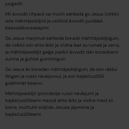
juogadit.
Mii ávvudit rihpaid vai muitit eahkeda go Jesus čohkkii
ieža máhttájeddjiid ja ustibiid ávvudit juvdálaš
beassášboradeapmi.
Go Jesus maŋimuš eahkeda boradii máhttájeddjiiguin,
de celkkii son ahte láibi ja viidna leat su rumaš ja varra,
ja máhttájeaddjit galge joatkit ávvudit dán boradeami
suinna ja guhtet guimmiiguin
Go Jesus lei boradan máhttájeddjiiguin, de son váldui
fáŋgan ja russii návlejuvvui, ja son bajásčuožžilii
goalmmát beaivvi.
Máhttájeaddjit ipmirdedje russii návlejumi ja
bajásčuožžileami maŋŋá ahte láibi ja viidna maid sii
borre, muittuhii sidjiide Jesusa jápmima ja
bajásčuožžileami.