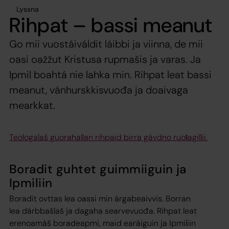
Lyssna
Rihpat – bassi meanut
Go mii vuostáiváldit láibbi ja viinna, de mii
oasi oažžut Kristusa rupmašis ja varas. Ja
Ipmil boahtá nie lahka min. Rihpat leat bassi
meanut, vánhurskkisvuođa ja doaivaga
mearkkat.
Teologalaš guorahallan rihpaid birra gávdno ruoŧagillii.
Boradit guhtet guimmiiguin ja
Ipmiliin
Boradit ovttas lea oassi min árgabeaivvis. Borran
lea dárbbašlaš ja dagaha searvevuođa. Rihpat leat
erenoamáš boradeapmi, maid earáiguin ja Ipmiliin