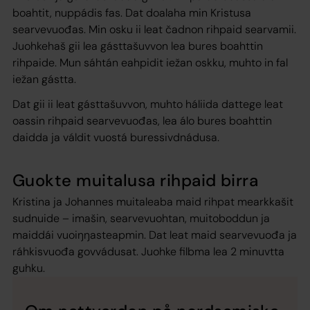
boahtit, nuppádis fas. Dat doalaha min Kristusa
searvevuođas. Min osku ii leat čadnon rihpaid searvamii.
Juohkehaš gii lea gásttašuvvon lea bures boahttin
rihpaide. Mun sáhtán eahpidit iežan oskku, muhto in fal
iežan gástta.
Dat gii ii leat gásttašuvvon, muhto háliida dattege leat
oassin rihpaid searvevuođas, lea álo bures boahttin
daidda ja váldit vuostá buressivdnádusa.
Guokte muitalusa rihpaid birra
Kristina ja Johannes muitaleaba maid rihpat mearkkašit
sudnuide – imašin, searvevuohtan, muitoboddun ja
maiddái vuoiŋŋasteapmin. Dat leat maid searvevuođa ja
ráhkisvuođa govvádusat. Juohke filbma lea 2 minuvtta
guhku.