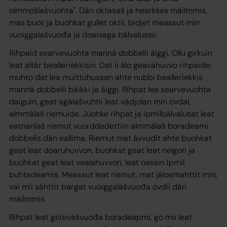
olmmošlašvuohta". Dán oktasaš ja hearkkes máilmmis,
mas buot ja buohkat gullet oktii, bidjet meassut min
vuoiggalašvuođa ja doaivaga bálvalussii.
Rihpaid searvevuohta manná dobbelii áiggi. Ollu girkuin
leat áltár bealleriekkisin. Dat ii álo geavahuvvo rihpaide,
muhto dat lea muittuhussan ahte nubbi bealleriekkis
manná dobbelii báikki ja áiggi. Rihpat lea searvevuohta
daiguin, geat agálašvuhtii leat vádjolan min ovdal,
almmálaš riemuide. Juohke rihpat ja ipmilbálvalusat leat
eatnanlaš riemut vuorddedettiin almmálaš boradeami
dobbelis dán eallima. Riemut mat ávvudit ahte buohkat
geat leat doaruhuvvon, buohkat geat leat nelgon ja
buohkat geat leat vealahuvvon, leat oassin Ipmil
buhtadeamis. Meassut leat riemut, mat jálosmahttit min,
vai mii sáhttit bargat vuoiggalašvuođa ovdii dán
máilmmis.
Rihpat leat giitevašvuođa boradeapmi, go mii leat