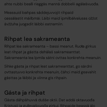
ahte nubbi bealli rieggás manná dobbelii agálašvuođa.
Meassuid loahpas sáddejuvvojit rihpaid
oassálastit máilbmái. Láibi maid ipmilbálvalusas ožžot
ávžžuha juogadit láibbi eatnamiin.
Rihpat lea sakrameanta
Rihpat lea sakrameanta – bassi meanut. Ruoŧa girkus
leat rihpat ja gástta dehálaš sakrameanttat.
Sakrameanta lea Ipmila sátni ovttas konkrehta meanuin.
Sihke gásta ja rihpat leat sakrameanttat, go sárdni
ovttastuvvo konkrehta meanuin, čáhci maid geavahit
gásttas ja láibbi ja viinna gis rihpain.
Gásta ja rihpat
Gásta dáhpáhuvvá dušše oktii. Dat addá oktavuođa
Kristusii ja gullevašvuođa girkui. Rihpaide beassá álo