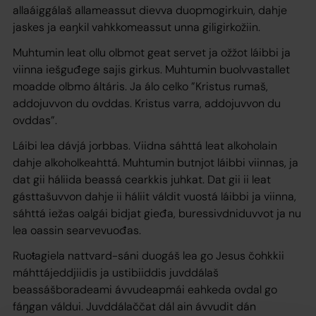
allaáiggálaš allameassut dievva duopmogirkuin, dahje
jaskes ja eaŋkil vahkkomeassut unna giligirkožiin.
Muhtumin leat ollu olbmot geat servet ja ožžot láibbi ja
viinna iešguđege sajis girkus. Muhtumin buolvvastallet
moadde olbmo áltáris. Ja álo celko ”Kristus rumaš,
addojuvvon du ovddas. Kristus varra, addojuvvon du
ovddas”.
Láibi lea dávjá jorbbas. Viidna sáhttá leat alkoholain
dahje alkoholkeahttá. Muhtumin butnjot láibbi viinnas, ja
dat gii háliida beassá cearkkis juhkat. Dat gii ii leat
gásttašuvvon dahje ii háliit váldit vuostá láibbi ja viinna,
sáhttá iežas oalgái bidjat gieđa, buressivdniduvvot ja nu
lea oassin searvevuođas.
Ruoŧagiela nattvard-sáni duogáš lea go Jesus čohkkii
máhttájeddjiidis ja ustibiiddis juvddálaš
beassášboradeami ávvudeapmái eahkeda ovdal go
fáŋgan váldui. Juvddálaččat dál ain ávvudit dán