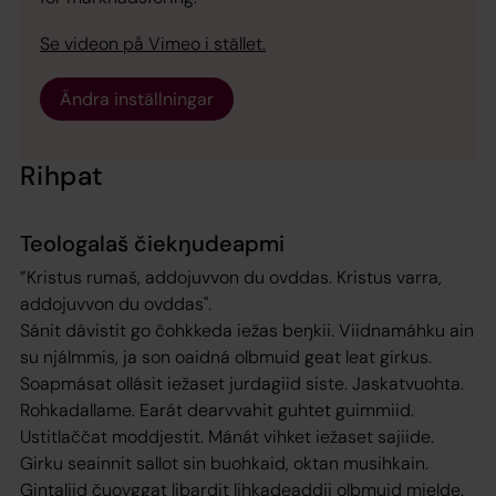
Se videon på Vimeo i stället.
Ändra inställningar
Rihpat
Teologalaš čiekŋudeapmi
”Kristus rumaš, addojuvvon du ovddas. Kristus varra,
addojuvvon du ovddas".
Sánit dávistit go čohkkeda iežas beŋkii. Viidnamáhku ain
su njálmmis, ja son oaidná olbmuid geat leat girkus.
Soapmásat ollásit iežaset jurdagiid siste. Jaskatvuohta.
Rohkadallame. Earát dearvvahit guhtet guimmiid.
Ustitlaččat moddjestit. Mánát vihket iežaset sajiide.
Girku seainnit sallot sin buohkaid, oktan musihkain.
Gintaliid čuovggat libardit lihkadeaddji olbmuid mielde.