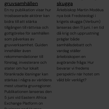
gruvsamhällen
skugga
En ny publikation visar hur
Ärkebiskop Martin Modéus
trosbaserade aktörer kan
nya bok Fredsteologi i
bidra till att stärka
krigets skugga (Verbum)
tillgången till rättvisa och
lanseras den 11 juni. I en tid
gottgörelse för samhällen
då krig och upprustning
som påverkas av
präglar både
gruvverksamhet. Guiden
samhällsdebatt och
innehåller även
vardag ställer
rekommendationer till
ärkebiskopen en
företag, investerare och
avgörande fråga: Hur
stater om hur lokalt
bevarar vi fredens
förankrade lösningar kan
perspektiv när hotet om
stärkas i några av världens
våld blir verkligt?
mest utsatta gruvregioner.
Publikationen lanseras den
5 juni vid Eastern Africa
Exchange Platform on