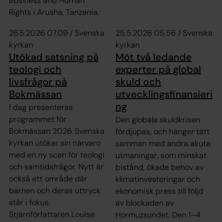
Business and Human
Rights i Arusha, Tanzania.
26.5.2026 07.09 / Svenska
25.5.2026 05.56 / Svenska
kyrkan
kyrkan
Utökad satsning på
Möt två ledande
teologi och
experter på global
livsfrågor på
skuld och
Bokmässan
utvecklingsfinansieri
ng
I dag presenteras
programmet för
Den globala skuldkrisen
Bokmässan 2026. Svenska
fördjupas, och hänger tätt
kyrkan utökar sin närvaro
samman med andra akuta
med en ny scen för teologi
utmaningar, som minskat
och samtidsfrågor. Nytt är
bistånd, ökade behov av
också ett område där
klimatinvesteringar och
barnen och deras uttryck
ekonomisk press till följd
står i fokus.
av blockaden av
Stjärnförfattaren Louise
Hormuzsundet. Den 1–4