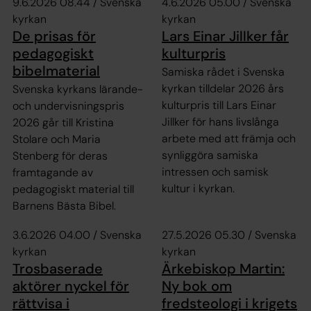
9.6.2026 08.44 / Svenska
4.6.2026 05.00 / Svenska
kyrkan
kyrkan
De prisas för
Lars Einar Jillker får
pedagogiskt
kulturpris
bibelmaterial
Samiska rådet i Svenska
kyrkan tilldelar 2026 års
Svenska kyrkans lärande-
kulturpris till Lars Einar
och undervisningspris
Jillker för hans livslånga
2026 går till Kristina
arbete med att främja och
Stolare och Maria
synliggöra samiska
Stenberg för deras
intressen och samisk
framtagande av
kultur i kyrkan.
pedagogiskt material till
Barnens Bästa Bibel.
3.6.2026 04.00 / Svenska
27.5.2026 05.30 / Svenska
kyrkan
kyrkan
Trosbaserade
Ärkebiskop Martin:
aktörer nyckel för
Ny bok om
rättvisa i
fredsteologi i krigets