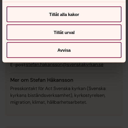
präst, barn/unga, diakonalt arbete, minoritetsspråk,
urfolksrättigheter, Svenska kyrkan i utlandet, mm.
Tillåt alla kakor
Tillåt urval
Stefan Håkansson
Avvisa
Mobil:
0768-00 01 02
stefan.hakansson@svenskakyrkan.se
E-post:
Mer om Stefan Håkansson
Presskontakt för Act Svenska kyrkan (Svenska
kyrkans biståndsverksamhet), kyrkostyrelsen,
migration, klimat, hållbarhetsarbetet.