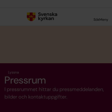
Till innehållet
Till undermeny
Sök
Meny
Lyssna
Pressrum
I pressrummet hittar du pressmeddelanden,
bilder och kontaktuppgifter.