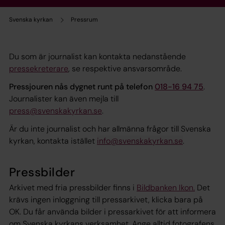
Svenska kyrkan
Pressrum
Du som är journalist kan kontakta nedanstående
pressekreterare
, se respektive ansvarsområde.
Pressjouren nås dygnet runt på telefon
018-16 94 75
.
Journalister kan även mejla till
press@svenskakyrkan.se
.
Är du inte journalist och har allmänna frågor till Svenska
kyrkan, kontakta istället
info@svenskakyrkan.se
.
Pressbilder
Arkivet med fria pressbilder finns i
Bildbanken Ikon.
Det
krävs ingen inloggning till pressarkivet, klicka bara på
OK. Du får använda bilder i pressarkivet för att informera
om Svenska kyrkans verksamhet. Ange alltid fotografens