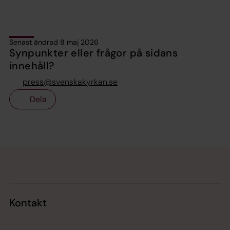
Senast ändrad 8 maj 2026
Synpunkter eller frågor på sidans
innehåll?
press@svenskakyrkan.se
Dela
Tillbaka till toppen
Tillbaka till innehållet
Kontakt