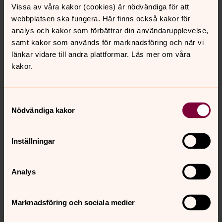
Pressjouren
Vissa av våra kakor (cookies) är nödvändiga för att
webbplatsen ska fungera. Här finns också kakor för
Direkt:
018-169475
analys och kakor som förbättrar din användarupplevelse,
press@svenskakyrkan.se
E-post:
samt kakor som används för marknadsföring och när vi
länkar vidare till andra plattformar. Läs mer om våra
Mer om Pressjouren
kakor.
Pressjouren nås dygnet runt via telefon.
Samtyckesval
Nödvändiga kakor
Lina Beutler
Inställningar
Mobil:
072-543 89 09
lina.beutler@svenskakyrkan.se
Analys
E-post:
Mer om Lina Beutler
Marknadsföring och sociala medier
Presskontakt för kyrkomöte, kyrkorätt, jourhavande