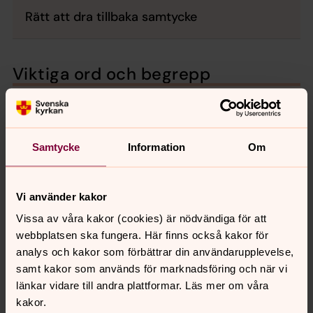
Rätt att dra tillbaka samtycke
Viktiga ord och begrepp
Behandling av personuppgifter
Samtycke
Information
Om
Kyrkouppgifter
Utträdda medlemmar
Vi använder kakor
Vissa av våra kakor (cookies) är nödvändiga för att
Avregistrerade medlemmar
webbplatsen ska fungera. Här finns också kakor för
analys och kakor som förbättrar din användarupplevelse,
samt kakor som används för marknadsföring och när vi
Antecknad i avvaktan på dop
länkar vidare till andra plattformar. Läs mer om våra
kakor.