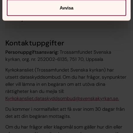
Samtycke
Avvisa
Tredje land
Kontaktuppgifter
Personuppgiftsansvarig:
Trossamfundet Svenska
kyrkan, org. nr. 252002-6135, 751 70, Uppsala
Kyrkokansliet (Trossamfundet Svenska kyrkan) har
utsett dataskyddsombud. Om du har frågor, synpunkter
eller vill lämna in en begäran om att utöva dina
rättigheter kan du mejla till:
Kyrkokansliet.dataskyddsombud@svenskakyrkan.se.
Du kommer i normalfallet att få svar inom 30 dagar från
det att din begäran mottagits.
Om du har frågor eller klagomål som gäller hur din eller