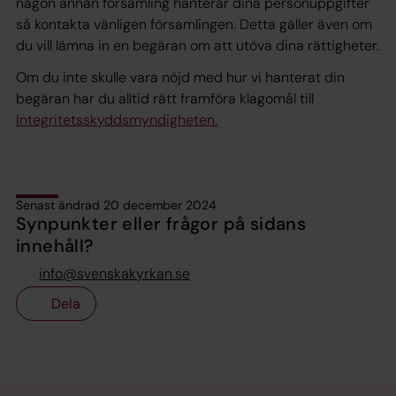
någon annan församling hanterar dina personuppgifter
så kontakta vänligen församlingen. Detta gäller även om
du vill lämna in en begäran om att utöva dina rättigheter.
Om du inte skulle vara nöjd med hur vi hanterat din
begäran har du alltid rätt framföra klagomål till
Integritetsskyddsmyndigheten.
Senast ändrad 20 december 2024
Synpunkter eller frågor på sidans
innehåll?
info@svenskakyrkan.se
Dela
Tillbaka till toppen
Tillbaka till innehållet