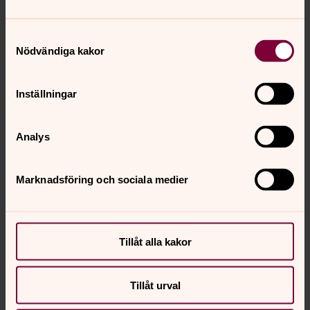
Kyrklig handling
Samtyckesval
Nödvändiga kakor
Rättslig grund
Inställningar
Rättslig förpliktelse
Analys
Avtal
Marknadsföring och sociala medier
Skydd för grundläggande intressen
Uppgift av allmänt intresse
Tillåt alla kakor
Berättigat intresse
Tillåt urval