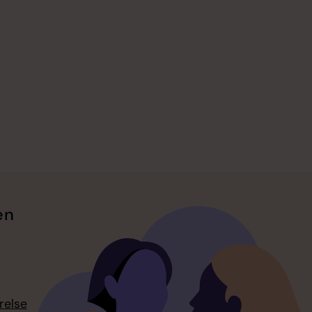
en
relse