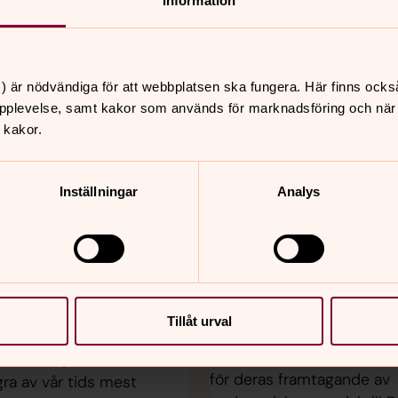
Information
) är nödvändiga för att webbplatsen ska fungera. Här finns ocks
pplevelse, samt kakor som används för marknadsföring och när vi
 kakor.
enska kyrkan
Inställningar
Analys
08.18 / Svenska kyrkan
9.6.2026 08.44 / Svenska 
 kyrkan i
De prisas för peda
en lyfter
bibelmaterial
nde samhällsfrågor
Svenska kyrkans lärande-
Tillåt urval
undervisningspris 2026 går
ts
Kristina Stolare och Maria
ecka belyser Svenska
för deras framtagande av
ra av vår tids mest