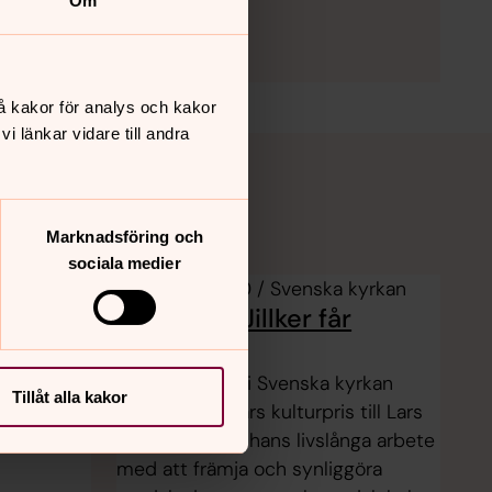
Om
å kakor för analys och kakor
 länkar vidare till andra
Marknadsföring och
sociala medier
kyrkan
4.6.2026 05.00 / Svenska kyrkan
gogiskt
Lars Einar Jillker får
kulturpris
 och
Samiska rådet i Svenska kyrkan
Tillåt alla kakor
 till
tilldelar 2026 års kulturpris till Lars
 Stenberg
Einar Jillker för hans livslånga arbete
med att främja och synliggöra