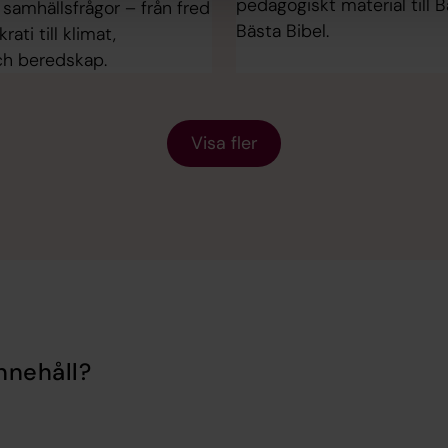
pedagogiskt material till 
samhällsfrågor – från fred
Bästa Bibel.
ati till klimat,
ch beredskap.
Visa fler
nnehåll?