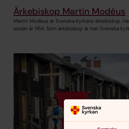
Ärkebiskop Martin Modéus
Martin Modéus är Svenska kyrkans ärkebiskop. Han
sedan år 1164. Som ärkebiskop är han Svenska kyr