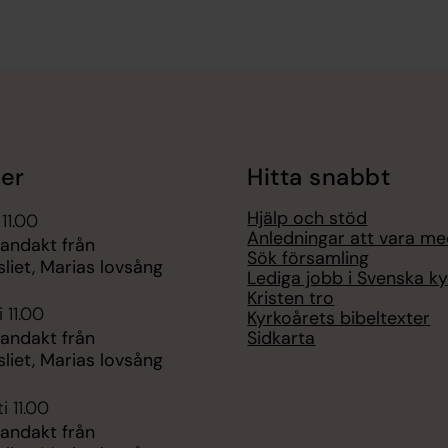
er
Hitta snabbt
Hjälp och stöd
 11.00
Anledningar att vara m
 andakt från
Sök församling
liet, Marias lovsång
Lediga jobb i Svenska k
Kristen tro
 11.00
Kyrkoårets bibeltexter
Sidkarta
 andakt från
liet, Marias lovsång
i 11.00
 andakt från