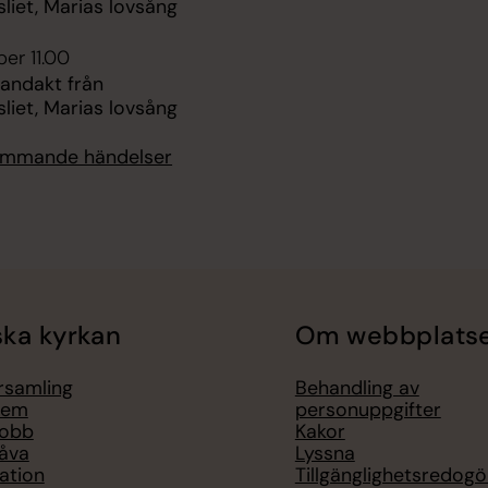
liet, Marias lovsång
er 11.00
 andakt från
liet, Marias lovsång
kommande händelser
ka kyrkan
Om webbplats
örsamling
Behandling av
lem
personuppgifter
jobb
Kakor
åva
Lyssna
ation
Tillgänglighetsredogö