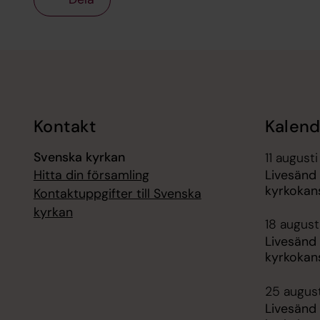
Tillbaka till toppen
Tillbaka till innehållet
Kontakt
Kalend
Svenska kyrkan
11 augusti
Hitta din församling
Livesänd
kyrkokans
Kontaktuppgifter till Svenska
kyrkan
18 augusti
Livesänd
kyrkokans
25 august
Livesänd