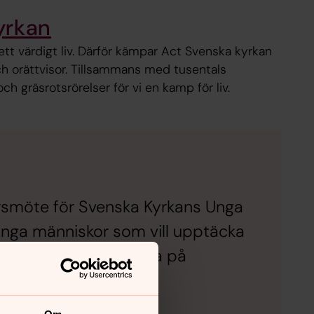
yrkan
l ett värdigt liv. Därför kämpar Act Svenska kyrkan
ch orättvisor. Tillsammans med tusentals
ch gräsrotsrörelser för vi en kamp för liv.
årsmöte för Svenska Kyrkans Unga
ga människor som vill upptäcka
ötet och diskussionerna på
b.