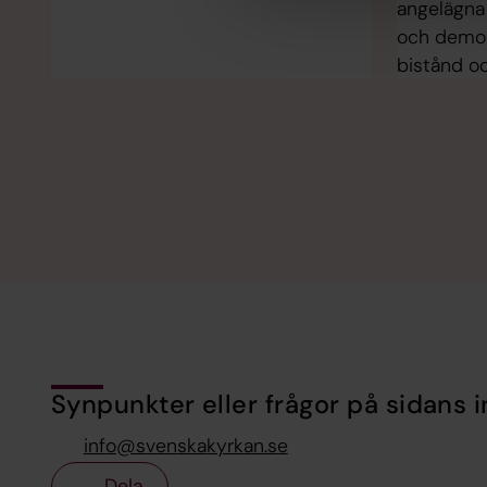
angelägna 
och demokr
bistånd o
Synpunkter eller frågor på sidans i
info@svenskakyrkan.se
Dela