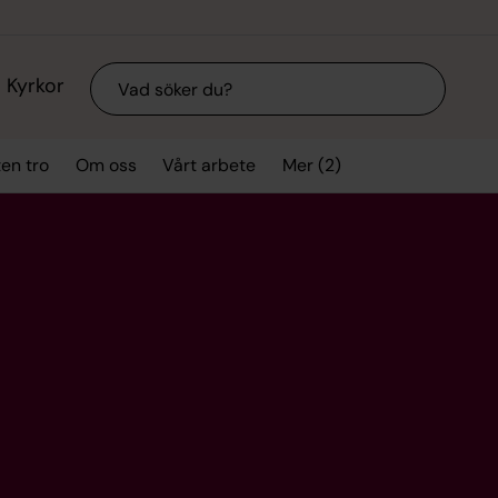
Sök
Kyrkor
Mer (2)
ten tro
Om oss
Vårt arbete