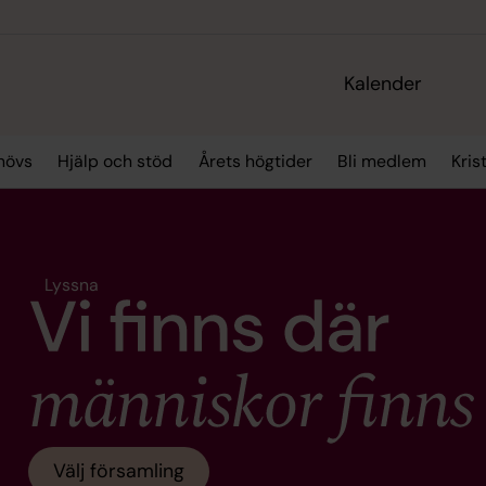
Kalender
hövs
Hjälp och stöd
Årets högtider
Bli medlem
Kris
Lyssna
Välj församling