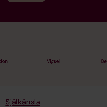
tion
Vigsel
Be
Själkänsla