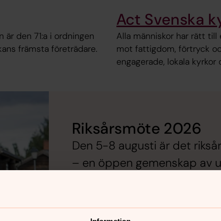
Act Svenska k
 är den 71:a i ordningen
Alla människor har rätt til
kans främsta företrädare.
mot fattigdom, förtryck o
engagerade, lokala kyrkor o
Riksårsmöte 2026
Den 5-8 augusti är det riks
– en öppen gemenskap av un
och dela kristen tro. Följ m
Svenska Kyrkans Ungas web
Se riksårsmötet live