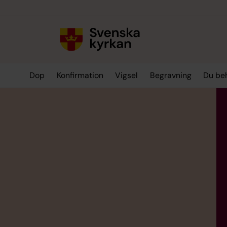
Till innehållet
Till undermeny
Dop
Konfirmation
Vigsel
Begravning
Du be