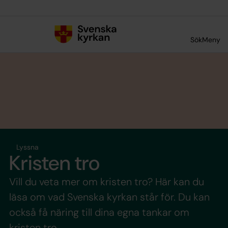
Till innehållet
Till undermeny
Sök
Meny
Lyssna
Kristen tro
Vill du veta mer om kristen tro? Här kan du
läsa om vad Svenska kyrkan står för. Du kan
också få näring till dina egna tankar om
kristen tro.