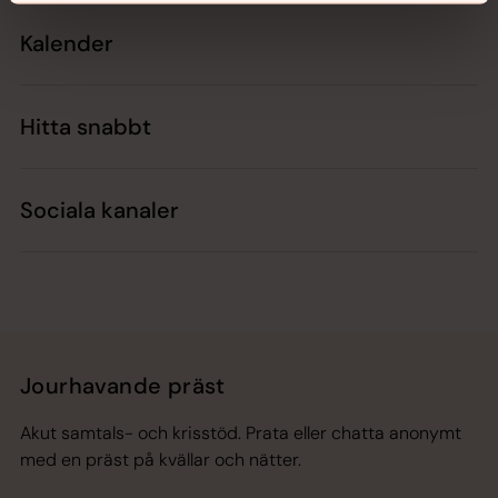
Kalender
Hitta snabbt
Sociala kanaler
Jourhavande präst
Akut samtals- och krisstöd. Prata eller chatta anonymt
med en präst på kvällar och nätter.