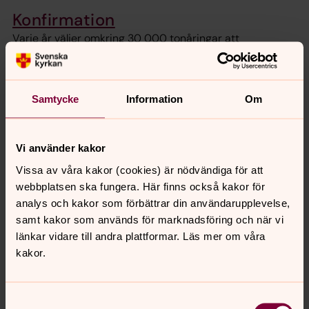
Konfirmation
Varje år väljer omkring 30 000 tonåringar att
konfirmeras i Svenska kyrkan. Konfirmation handlar om
Gud, livet och det du tycker är viktigt.
Samtycke
Information
Om
Bröllop
Planerar du och din partner att gifta er? I kyrkan får ni
Vi använder kakor
ett välsignat bröllop. Vi berättar om vigselgudstjänsten
och hur ni bokar präst och kyrka. Och lite tips om annat
Vissa av våra kakor (cookies) är nödvändiga för att
att tänka på också.
webbplatsen ska fungera. Här finns också kakor för
analys och kakor som förbättrar din användarupplevelse,
samt kakor som används för marknadsföring och när vi
Begravning
länkar vidare till andra plattformar. Läs mer om våra
När en människa som står dig nära dör behöver du ta
kakor.
hand om dig och få tid att sörja. Men kanske är det inte
nog med sorgen. Kanske är du den som ansvarar för allt
det praktiska kring dödsfallet – att berätta för andra, att
Samtyckesval