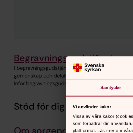
Begravningsgudstjänsten
I begravningsgudstjänsten skapar psalmerna, mu
gemenskap och delaktighet i gudstjänsten. Här hi
Inför begravningsgudstjänsten kan präst och musik
Samtycke
Stöd för dig som sörjer elle
Vi använder kakor
Vissa av våra kakor (cookies
som förbättrar din användaru
Om sorgeprocessen
plattformar. Läs mer om våra