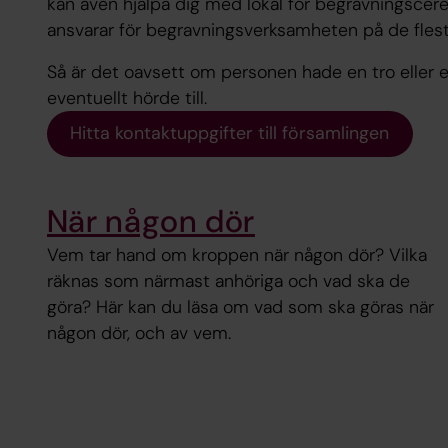
kan även hjälpa dig med lokal för begravningsc
ansvarar för begravningsverksamheten på de flesta
Så är det oavsett om personen hade en tro eller ej
eventuellt hörde till.
Hitta kontaktuppgifter till församlingen
När någon dör
Vem tar hand om kroppen när någon dör? Vilka
räknas som närmast anhöriga och vad ska de
göra? Här kan du läsa om vad som ska göras när
någon dör, och av vem.