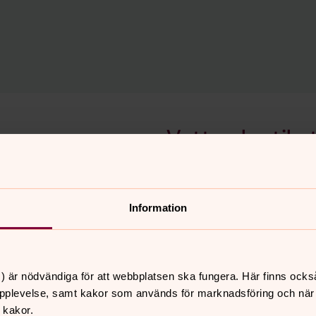
Vett och etike
siken och orden
Som gäst har du kommit til
ttar du några exempel.
för den döda. Tänk på att 
er ge ytterligare förslag.
önskemål.
Information
r stöttar någon som sörjer
) är nödvändiga för att webbplatsen ska fungera. Här finns ocks
pplevelse, samt kakor som används för marknadsföring och när vi
Stöd i sorgen
 kakor.