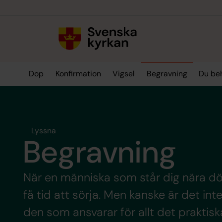
Till innehållet
Till undermeny
Dop
Konfirmation
Vigsel
Begravning
Du be
Lyssna
Begravning
När en människa som står dig nära d
få tid att sörja. Men kanske är det in
den som ansvarar för allt det praktiska