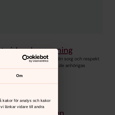
tt vid en begravning
l begravningen för att visa din sorg och respekt
ta hänsyn till den dödas och de anhörigas
Om
å kakor för analys och kakor
 länkar vidare till andra
Livet efter döden