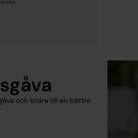
ppsala.
esgåva
va och bidra till en bättre