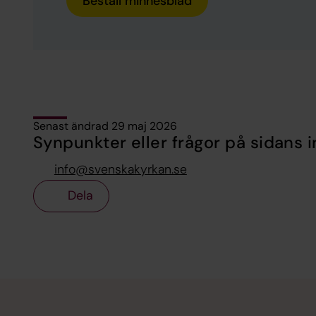
Beställ minnesblad
Senast ändrad 29 maj 2026
Synpunkter eller frågor på sidans i
info@svenskakyrkan.se
Dela
Tillbaka till toppen
Tillbaka till innehållet