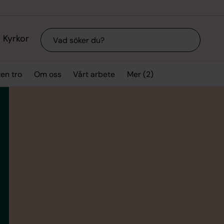
Sök
Kyrkor
Mer (2)
ten tro
Om oss
Vårt arbete