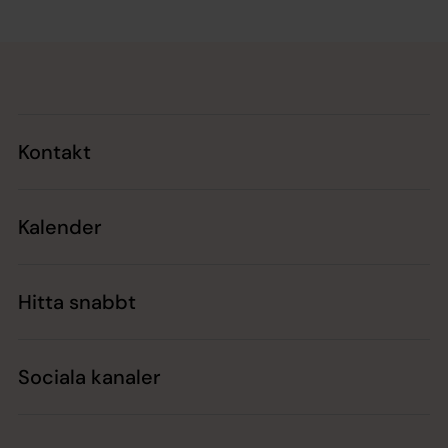
Tillbaka till toppen
Tillbaka till innehållet
Kontakt
Kalender
Hitta snabbt
Sociala kanaler