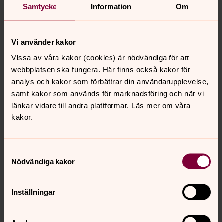
flykting- och integrationsarbete hösten 2020.
Samtycke
Information
Om
Ladda ned Brobyggare (pdf)
Vi använder kakor
Vissa av våra kakor (cookies) är nödvändiga för att
webbplatsen ska fungera. Här finns också kakor för
analys och kakor som förbättrar din användarupplevelse,
samt kakor som används för marknadsföring och när vi
länkar vidare till andra plattformar. Läs mer om våra
kakor.
Samtyckesval
Nödvändiga kakor
Inställningar