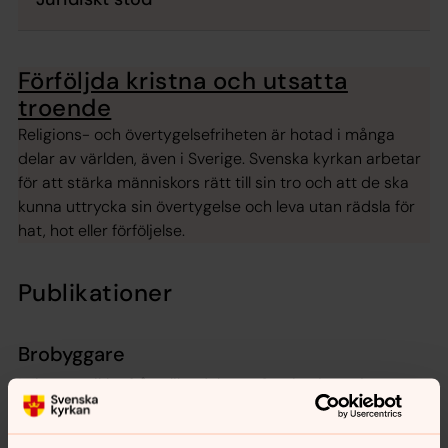
Förföljda kristna och utsatta
troende
Religions- och övertygelsefriheten är hotad i många
delar av världen, även i Sverige. Svenska kyrkan arbetar
för att stärka människors rätt till sin tro och att de ska
kunna uttrycka sin övertygelse och leva utan rädsla för
hat, hot eller förföljelse.
Publikationer
Brobyggare
I nitton artiklar från olika delar av Sverige intervjuas
medarbetare i Svenska kyrkan, asylsökande, nya
svenskar och forskare. Det är nedslag i Svenska kyrkans