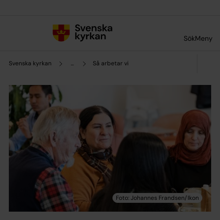
Till innehållet
Till undermeny
Sök
Meny
Svenska kyrkan
...
Så arbetar vi