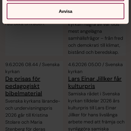
samhällsfrågor
har det kommit in 89
motioner och 5 skrivelser.
Under årets
Avvisa
Förslagen spänner över en
Almedalsvecka belyser Sven
rad olika områden.
kyrkan några av vår tids
mest angelägna
samhällsfrågor – från fred
och demokrati till klimat,
bistånd och beredskap.
9.6.2026 08.44 / Svenska
4.6.2026 05.00 / Svenska
kyrkan
kyrkan
De prisas för
Lars Einar Jillker får
pedagogiskt
kulturpris
bibelmaterial
Samiska rådet i Svenska
kyrkan tilldelar 2026 års
Svenska kyrkans lärande-
kulturpris till Lars Einar
och undervisningspris
Jillker för hans livslånga
2026 går till Kristina
arbete med att främja och
Stolare och Maria
synliggöra samiska
Stenberg för deras