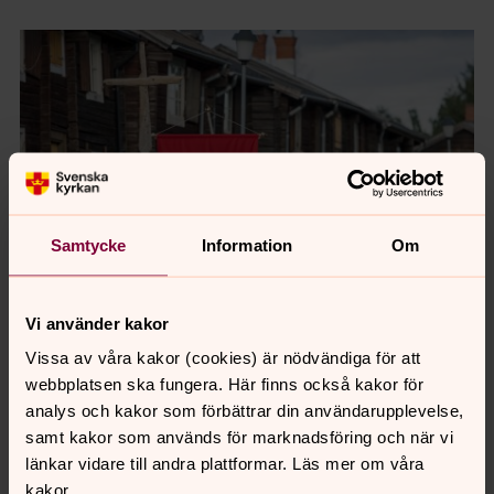
Samtycke
Information
Om
Vi använder kakor
Vissa av våra kakor (cookies) är nödvändiga för att
Riksårsmöte 2026
webbplatsen ska fungera. Här finns också kakor för
Den 5-8 augusti är det riksårsmöte för
analys och kakor som förbättrar din användarupplevelse,
Svenska Kyrkans Unga – en öppen
samt kakor som används för marknadsföring och när vi
länkar vidare till andra plattformar. Läs mer om våra
gemenskap av unga människor som vill
kakor.