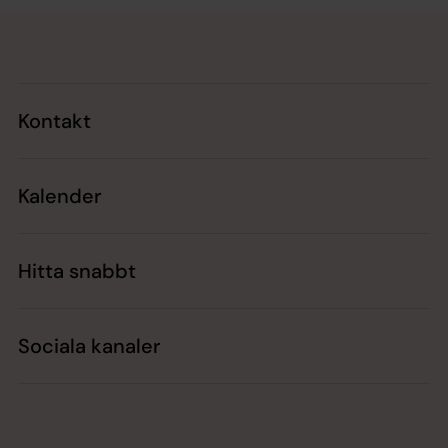
Tillbaka till toppen
Tillbaka till innehållet
Kontakt
Kalender
Hitta snabbt
Sociala kanaler