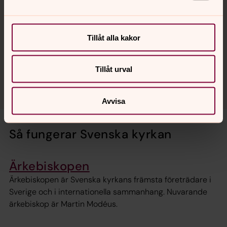
Kommunikationsavdelningen
Tillåt alla kakor
Personalavdelningen
Tillåt urval
Rättsavdelningen
Avvisa
Så fungerar Svenska kyrkan
Ärkebiskopen
Ärkebiskopen är Svenska kyrkans främsta företrädare i
Sverige och i internationella sammanhang. Nuvarande
ärkebiskop är Martin Modéus.