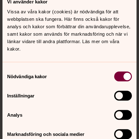
Vi använder kakor
Vissa av våra kakor (cookies) är nödvändiga för att
Avdelningen för gemensamma funktioner
webbplatsen ska fungera. Här finns också kakor för
analys och kakor som förbättrar din användarupplevelse,
Avdelningen för kyrkoliv
samt kakor som används för marknadsföring och när vi
länkar vidare till andra plattformar. Läs mer om våra
kakor.
Avdelningen för Svenska kyrkan i
utlandet
Samtyckesval
Nödvändiga kakor
Avdelningen för Svenska kyrkans
utbildningsinstitut
Inställningar
Ekonomi- och finansavdelningen
Analys
Internationella avdelningen
Marknadsföring och sociala medier