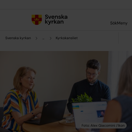
Till innehållet
Till undermeny
Sök
Meny
Svenska kyrkan
...
Kyrkokansliet