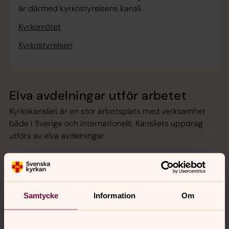
är därmed kyrkostyrelsens kansli.
Kyrkomötet
Kyrkostyrelsen
Elva avdelningar utför arbetet
Kyrkokansliet är en stor arbetsplats med verksamhet
både i Sverige och internationellt. Kansliets uppdrag
utförs av elva avdelningar.
Ledningsavdelningen
Samtycke
Information
Om
Avdelningen för fastigheter, kulturarv och
service