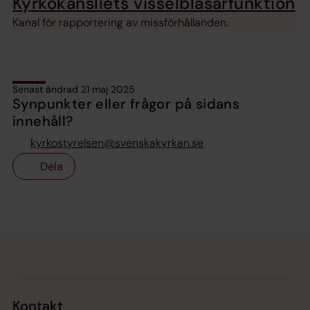
Kyrkokansliets visselblåsarfunktion
Kanal för rapportering av missförhållanden.
Senast ändrad 21 maj 2025
Synpunkter eller frågor på sidans
innehåll?
kyrkostyrelsen@svenskakyrkan.se
Dela
Tillbaka till toppen
Tillbaka till innehållet
Kontakt