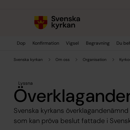
Till innehållet
Till undermeny
Dop
Konfirmation
Vigsel
Begravning
Du be
Svenska kyrkan
Om oss
Organisation
Kyrko
Lyssna
Överklagand
Svenska kyrkans överklagandenämnd 
som kan pröva beslut fattade i Svensk