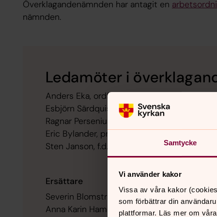
Överklagandenämnden har antagit en
arbetsordni
nämnden.
Ledamöter i överklaga
Anders Eka, ordförande, justitieråd
Esbjörn Särdquist, kontraktsprost, teologie 
Ragnar Persenius, TD, biskop emer.
Eric Bylander, professor i processrätt
Samtycke
Sten Janson, f.d. förvaltningschef
Vi använder kakor
Ersättare
Vissa av våra kakor (cookies
Severin Blomstrand, vice ordförande, f.d. just
som förbättrar din användaru
Anna Karin Hammar, präst, TD
plattformar. Läs mer om våra