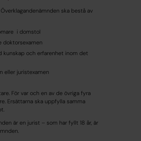
rav. Överklagandenämnden ska bestå av
domare i domstol
ie doktorsexamen
d kunskap och erfarenhet inom det
 eller juristexamen
are. För var och en av de övriga fyra
are. Ersättarna ska uppfylla samma
t.
 är en jurist – som har fyllt 18 år, är
nämnden.