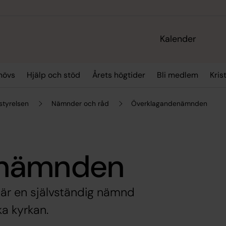
Kalender
hövs
Hjälp och stöd
Årets högtider
Bli medlem
Kris
styrelsen
Nämnder och råd
Överklagandenämnden
enämnden
är en självständig nämnd
a kyrkan.