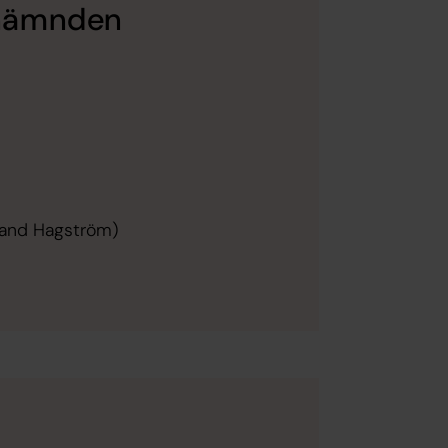
enämnden
rand Hagström)