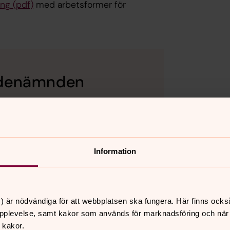
ng (pdf)
med arbetsformer för
ndenämnden
doktor
Information
) är nödvändiga för att webbplatsen ska fungera. Här finns ocks
itieråd
pplevelse, samt kakor som används för marknadsföring och när vi
 kakor.