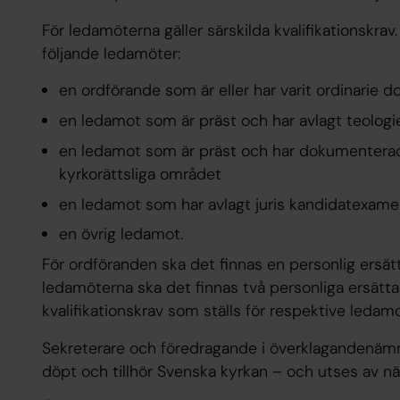
För ledamöterna gäller särskilda kvalifikationsk
följande ledamöter:
en ordförande som är eller har varit ordinarie 
en ledamot som är präst och har avlagt teolog
en ledamot som är präst och har dokumentera
kyrkorättsliga området
en ledamot som har avlagt juris kandidatexamen
en övrig ledamot.
För ordföranden ska det finnas en personlig ersätt
ledamöterna ska det finnas två personliga ersätt
kvalifikationskrav som ställs för respektive ledamo
Sekreterare och föredragande i överklagandenämnden
döpt och tillhör Svenska kyrkan – och utses av 