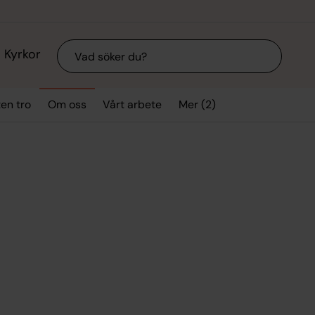
Sök
Kyrkor
Mer (2)
ten tro
Om oss
Vårt arbete