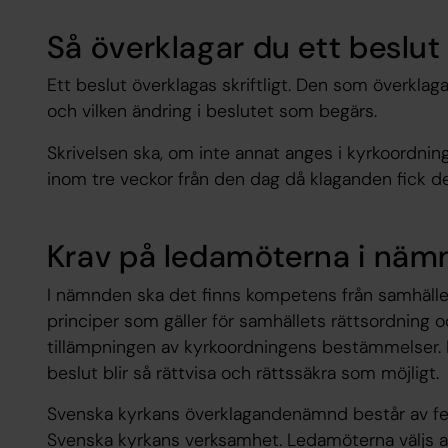
Så överklagar du ett beslut
Ett beslut överklagas skriftligt. Den som överklag
och vilken ändring i beslutet som begärs.
Skrivelsen ska, om inte annat anges i kyrkoordnin
inom tre veckor
från den dag då klaganden fick de
Krav på ledamöterna i nä
I nämnden ska det finns kompetens från samhället
principer som gäller för samhällets rättsordning o
tillämpningen av kyrkoordningens bestämmelser. D
beslut blir så rättvisa och rättssäkra som möjligt.
Svenska kyrkans överklagandenämnd består av
Svenska kyrkans verksamhet. Ledamöterna väljs 