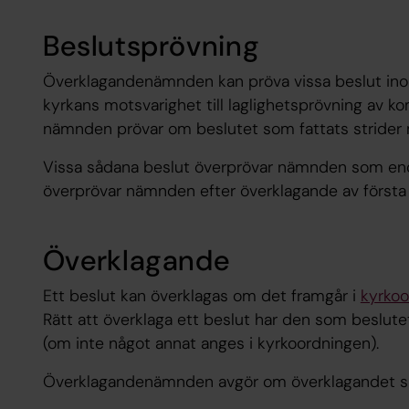
Beslutsprövning
Överklagandenämnden kan pröva vissa beslut ino
kyrkans motsvarighet till laglighetsprövning av k
nämnden prövar om beslutet som fattats strider m
Vissa sådana beslut överprövar nämnden som end
överprövar nämnden efter överklagande av första 
Överklagande
Ett beslut kan överklagas om det framgår i
kyrkoo
Rätt att överklaga ett beslut har den som beslut
(om inte något annat anges i kyrkoordningen).
Överklagandenämnden avgör om överklagandet ska b