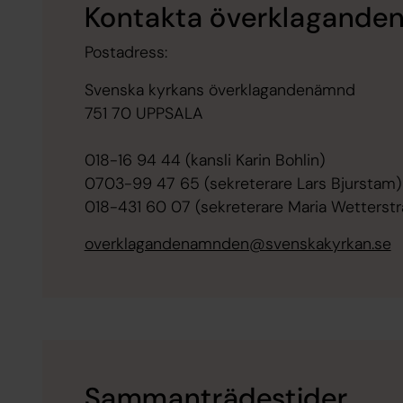
Kontakta överklagand
Postadress:
Svenska kyrkans överklagandenämnd
751 70 UPPSALA
018-16 94 44 (kansli Karin Bohlin)
0703-99 47 65 (sekreterare Lars Bjurstam)
018-431 60 07 (sekreterare Maria Wetterst
overklagandenamnden@svenskakyrkan.se
Sammanträdestider