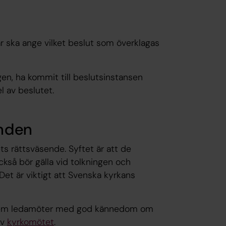
ar ska ange vilket beslut som överklagas
gen, ha kommit till beslutsinstansen
l av beslutet.
mnden
s rättsväsende. Syftet är att de
ckså bör gälla vid tolkningen och
et är viktigt att Svenska kyrkans
 fem ledamöter med god kännedom om
av
kyrkomötet
.