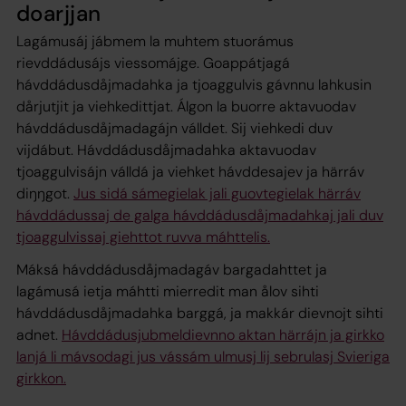
doarjjan
Lagámusáj jábmem la muhtem stuorámus
rievddádusájs viessomájge. Goappátjagá
hávddádusdåjmadahka ja tjoaggulvis gávnnu lahkusin
dårjutjit ja viehkedittjat. Álgon la buorre aktavuodav
hávddádusdåjmadagájn válldet. Sij viehkedi duv
vijdábut. Hávddádusdåjmadahka aktavuodav
tjoaggulvisájn válldá ja viehket hávddesajev ja härráv
diŋŋgot.
Jus sidá sámegielak jali guovtegielak härráv
hávddádussaj de galga hávddádusdåjmadahkaj jali duv
tjoaggulvissaj giehttot ruvva máhttelis.
Máksá hávddádusdåjmadagáv bargadahttet ja
lagámusá ietja máhtti mierredit man ålov sihti
hávddádusdåjmadahka barggá, ja makkár dievnojt sihti
adnet.
Hávddádusjubmeldievnno aktan härrájn ja girkko
lanjá li mávsodagi jus vássám ulmusj lij sebrulasj Svieriga
girkkon.