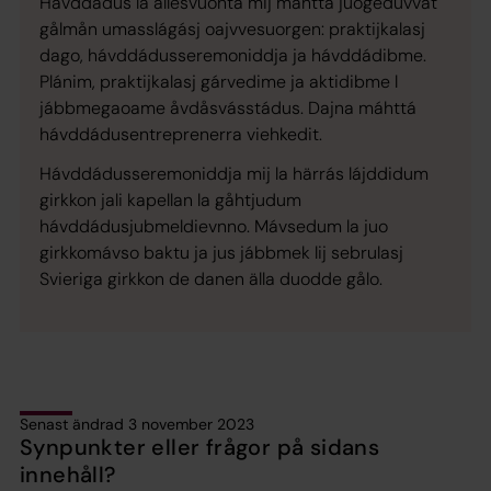
Hávddádus la ållesvuohta mij máhttá juogeduvvat
gålmån umasslágásj oajvvesuorgen: praktijkalasj
dago, hávddádusseremoniddja ja hávddádibme.
Plánim, praktijkalasj gárvedime ja aktidibme l
jábbmegaoame åvdåsvásstádus. Dajna máhttá
hávddádusentreprenerra viehkedit.
Hávddádusseremoniddja mij la härrás lájddidum
girkkon jali kapellan la gåhtjudum
hávddádusjubmeldievnno. Mávsedum la juo
girkkomávso baktu ja jus jábbmek lij sebrulasj
Svieriga girkkon de danen älla duodde gålo.
Senast ändrad 3 november 2023
Synpunkter eller frågor på sidans
innehåll?