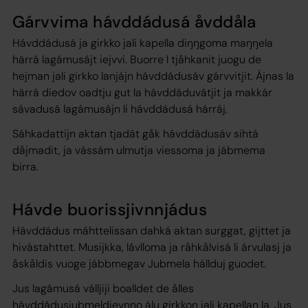
Gárvvima hávddádusá åvddåla
Hávddádusá ja girkko jali kapella diŋŋgoma maŋŋela
härrá lagámusájt iejvvi. Buorre l tjåhkanit juogu de
hejman jali girkko lanjájn hávddádusáv gárvvitjit. Ájnas la
härrá diedov oadtju gut la hávddáduvátjit ja makkár
sávadusá lagámusájn li hávddádusá hárráj.
Sáhkadattijn aktan tjadát gåk hávddádusáv sihtá
dåjmadit, ja vássám ulmutja viessoma ja jábmema
birra.
Hávde buorissjivnnjádus
Hávddádus máhttelissan dahká aktan surggat, gijttet ja
hivástahttet. Musijkka, lávlloma ja råhkålvisá li árvulasj ja
åskåldis vuoge jábbmegav Jubmela hállduj guodet.
Jus lagámusá válljiji boalldet de ålles
hávddádusjubmeldievnno álu girkkon jali kapellan la. Jus