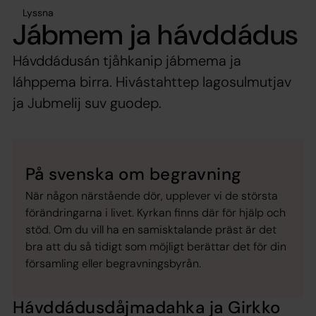
Lyssna
Jábmem ja hávddádus
Hávddádusán tjåhkanip jábmema ja
láhppema birra. Hivástahttep lagosulmutjav
ja Jubmelij suv guodep.
På svenska om begravning
När någon närstående dör, upplever vi de största
förändringarna i livet. Kyrkan finns där för hjälp och
stöd. Om du vill ha en samisktalande präst är det
bra att du så tidigt som möjligt berättar det för din
församling eller begravningsbyrån.
Hávddádusdåjmadahka ja Girkko