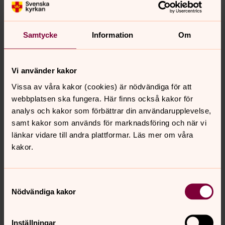
Mij la hávddádusmákso ja mejt dat sisadná?
Lågå ienebuv gåk hávddádus doajmmá dánna.
Gåvvå: Aleksander Lejon/IKON
Samtycke
Information
Om
Gájkka gullu ietjas ájggáj, gávnnu
ájgge gájkkaj alme vuolen.
Vi använder kakor
Sárnnediddje 3:1
Vuostasj viehkke surggobále
Vissa av våra kakor (cookies) är nödvändiga för att
(Lulesamiska)
webbplatsen ska fungera. Här finns också kakor för
analys och kakor som förbättrar din användarupplevelse,
Oajvvadusá ma álkkebun dahki surgulattja guoran
samt kakor som används för marknadsföring och när vi
gávnnut
länkar vidare till andra plattformar. Läs mer om våra
kakor.
Gå viessom ietjájduvvá
Samtyckesval
Dáhpádusá ma ietjájduhtti mijá viessomav máhtti
Nödvändiga kakor
stuorámus ávos jali tjiegŋalamos surgos bájnedum.
Gå ådå ulmusj riegát ja fuolkke lassán ådå
Inställningar