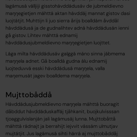
lagámusá válljiji gisstohávddádusáv de jubmeldievno
maŋŋegietjen máhttá aktan hávddáj mannat gistov dasi
luojtátjit. Muhttijn li juo sierra årijs boalldám åvddål
hávddádusá ja de gudnalihtev adná hávddádusán ienni
gå gistov. Lihtev máhttá ednamij
hávddádusjubmeldievno maŋŋegietjen luojttet.
Lága milta hávddádusáv galggá máno sinna jábmema
maŋŋela adnet. Gå boalldá gudna álu ednamij
luojteduvvá esski hávddádusá maŋŋela, valla
maŋemusát jagev boalldema maŋŋela.
Mujttobåddå
Hávddádusjubmeldievno maŋŋela máhttá buoragit
dåbddut hávddáduskaffáj tjåhkanit, buojkulvisssan
tjoaggulvislanján jali lagámusáj lunna. Mujttobåttå
máhttá rádnajt ja berrahijt iejvvit vássám ulmutjav
mujtátjit. Jus lagámusá sihti härrá aj mujttobåddåj