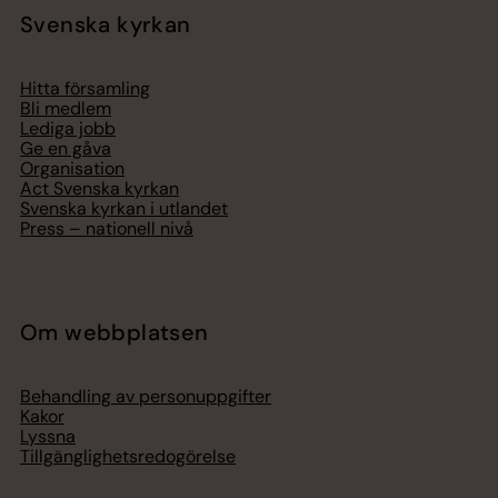
Svenska kyrkan
Hitta församling
Bli medlem
Lediga jobb
Ge en gåva
Organisation
Act Svenska kyrkan
Svenska kyrkan i utlandet
Press – nationell nivå
Om webbplatsen
Behandling av personuppgifter
Kakor
Lyssna
Tillgänglighetsredogörelse