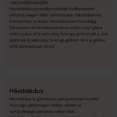
l oajvvedåjmadiddje.
Hávddádusoajvvedåjmadiddje åvdåsvásstet
iehtjádij siegen fállat hávddesajev, hávddádimev,
kremerimav ja lanjáv hávddádussermoniddjaj.
Mávsedum la hávddádusmávso baktu majt gájka
máksi juska vil la sebrulasj Svieriga girkkon jali ij. Jus
jábbmek lij sebrulasj Svieriga girkkon de li aj girkko
ietjá dievnastusá nåvkå.
Hávddádus
Hávddádus la gåbdemus perspektijvan vuohke
stuovagit jábbmegav hállduj válldet ja
symbolladago gasskavuodajn dasi.