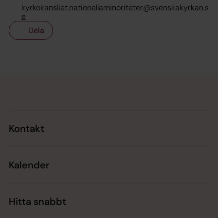
kyrkokansliet.nationellaminoriteter@svenskakyrkan.s
e
Dela
Tillbaka till toppen
Tillbaka till innehållet
Kontakt
Kalender
Hitta snabbt