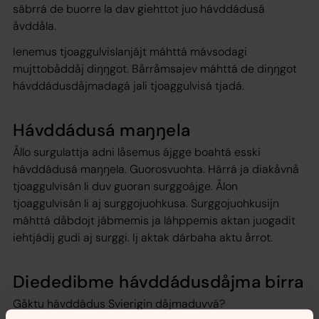
säbrrá de buorre la dav giehttot juo hávddádusá
åvddåla.
Ienemus tjoaggulvislanjájt máhttá mávsodagi
mujttobåddåj diŋŋgot. Bårråmsajev máhttá de diŋŋgot
hávddádusdåjmadagá jali tjoaggulvisá tjadá.
Hávddádusá maŋŋela
Ållo surgulattja adni låsemus ájgge boahtá esski
hávddádusá maŋŋela. Guorosvuohta. Härrá ja diakåvnå
tjoaggulvisán li duv guoran surggoájge. Ålon
tjoaggulvisán li aj surggojuohkusa. Surggojuohkusijn
máhttá dåbdojt jábmemis ja láhppemis aktan juogadit
iehtjádij gudi aj surggi. Ij aktak dárbaha aktu årrot.
Diededibme hávddádusdåjma birra
Gåktu hávddádus Svierigin dåjmaduvvá?