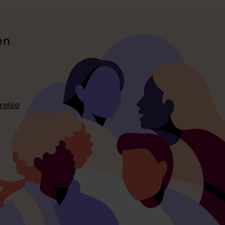
en
relse