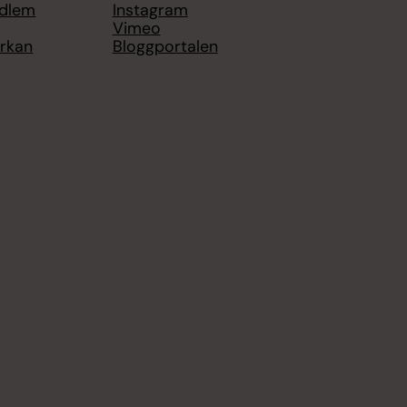
edlem
Instagram
Vimeo
yrkan
Bloggportalen