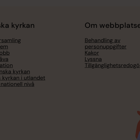
ka kyrkan
Om webbplats
örsamling
Behandling av
lem
personuppgifter
jobb
Kakor
åva
Lyssna
ation
Tillgänglighetsredogö
nska kyrkan
 kyrkan i utlandet
nationell nivå