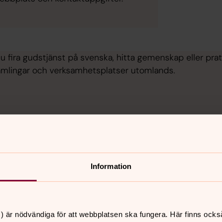
 du fira gudstjänst på svenska, hitta gemenskap eller pr
amlingar och verksamhetsplatser utomlands.
Information
) är nödvändiga för att webbplatsen ska fungera. Här finns ocks