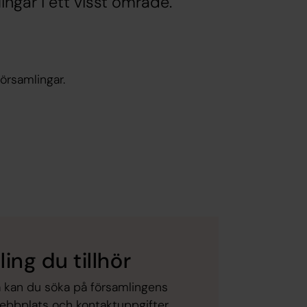
ingar i ett visst område.
församlingar.
ing du tillhör
Då kan du söka på församlingens
webbplats och kontaktuppgifter.