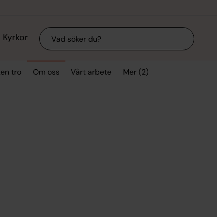
Sök
Kyrkor
Mer (2)
ten tro
Om oss
Vårt arbete