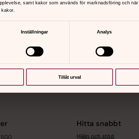
pplevelse, samt kakor som används för marknadsföring och när vi
 kakor.
nnehåll?
Inställningar
Analys
Tillåt urval
er
Hitta snabbt
Hjälp och stöd
 11.00