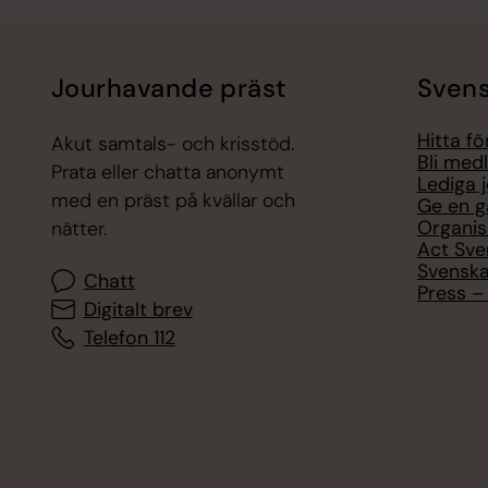
Jourhavande präst
Svens
Hitta f
Akut samtals- och krisstöd.
Bli med
Prata eller chatta anonymt
Lediga 
med en präst på kvällar och
Ge en g
Organis
nätter.
Act Sve
Svenska
Chatt
Press – 
Digitalt brev
Telefon 112