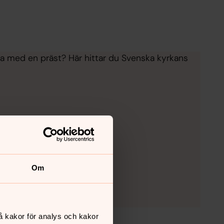
ata med en präst? Här hittar du Svenska kyrkans
Om
å kakor för analys och kakor