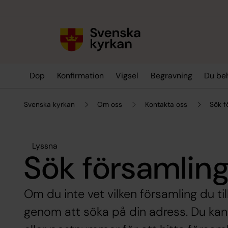
Till innehållet
Till undermeny
Dop
Konfirmation
Vigsel
Begravning
Du be
Svenska kyrkan
Om oss
Kontakta oss
Sök f
Lyssna
Sök församlin
Om du inte vet vilken församling du til
genom att söka på din adress. Du kan