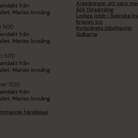
Anledningar att vara m
 andakt från
Sök församling
liet, Marias lovsång
Lediga jobb i Svenska k
Kristen tro
 11.00
Kyrkoårets bibeltexter
Sidkarta
 andakt från
liet, Marias lovsång
i 11.00
 andakt från
liet, Marias lovsång
er 11.00
 andakt från
liet, Marias lovsång
kommande händelser