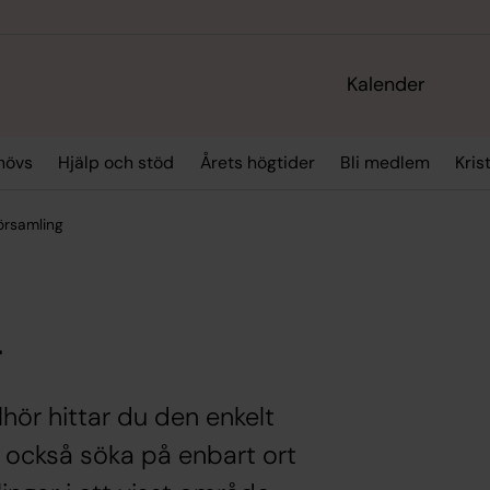
Kalender
hövs
Hjälp och stöd
Årets högtider
Bli medlem
Kris
örsamling
g
lhör hittar du den enkelt
 också söka på enbart ort