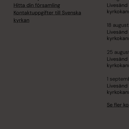
Hitta din församling
Livesänd
kyrkokans
Kontaktuppgifter till Svenska
kyrkan
18 augusti
Livesänd
kyrkokans
25 august
Livesänd
kyrkokans
1 septemb
Livesänd
kyrkokans
Se fler 