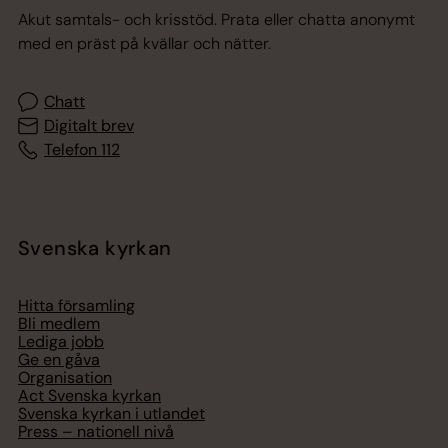
Akut samtals- och krisstöd. Prata eller chatta anonymt
med en präst på kvällar och nätter.
Chatt
Digitalt brev
Telefon 112
Svenska kyrkan
Hitta församling
Bli medlem
Lediga jobb
Ge en gåva
Organisation
Act Svenska kyrkan
Svenska kyrkan i utlandet
Press – nationell nivå