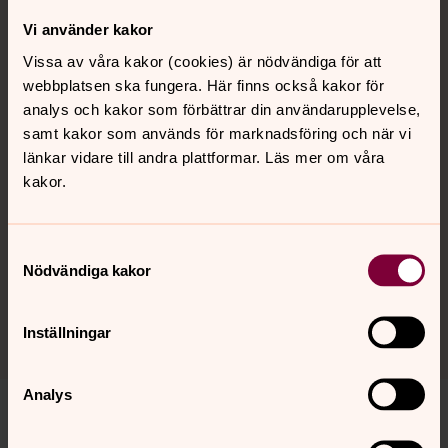
Vi använder kakor
Svenska kyrkan i utlandet
Vissa av våra kakor (cookies) är nödvändiga för att
webbplatsen ska fungera. Här finns också kakor för
Svenska kyrkan har församlingar och mobila präster
analys och kakor som förbättrar din användarupplevelse,
runt om i världen.
Läs mer eller ge en gåva på
samt kakor som används för marknadsföring och när vi
Svenska kyrkan i utlandets webbplats.
länkar vidare till andra plattformar. Läs mer om våra
Givarservice – om du har frågor om gåvor till Svenska
kakor.
kyrkan i utlandet
Du som är bosatt utomlands kan kontakta
Samtyckesval
kanslistod@svenskakyrkan.se
om du vill veta vilken
Nödvändiga kakor
utlandsförsamling du hör till.
Inställningar
Analys
Gå till källan