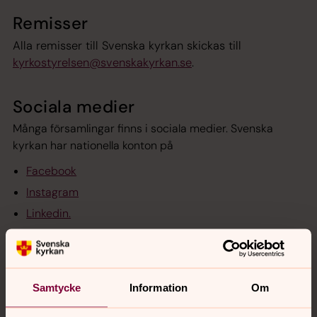
Remisser
Alla remisser till Svenska kyrkan skickas till
kyrkostyrelsen@svenskakyrkan.se
.
Sociala medier
Många församlingar finns i sociala medier. Svenska
kyrkan har nationella konton på
Facebook
Instagram
Linkedin.
Stiften
Svenska kyrkan är indelad i tretton geografiska stift med
Samtycke
Information
Om
varsin biskop.
Stiftens webbplatser