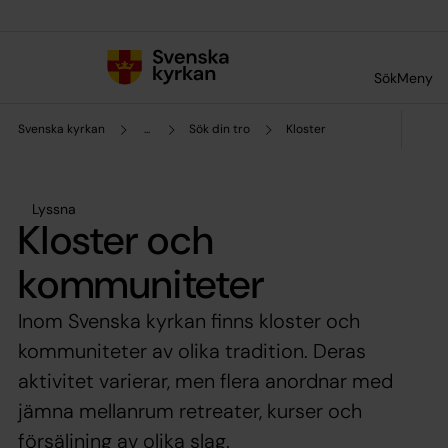
Till innehållet
Till undermeny
Sök
Meny
Svenska kyrkan
...
Sök din tro
Kloster
Lyssna
Kloster och
kommuniteter
Inom Svenska kyrkan finns kloster och
kommuniteter av olika tradition. Deras
aktivitet varierar, men flera anordnar med
jämna mellanrum retreater, kurser och
försäljning av olika slag.