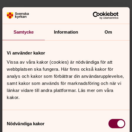
Uppståndne Frälsarens systraskap
Systrarna bor i en nedlagd skola, belägen mittemot
Överselö medeltida kyrka i Stallarholmens församling.
Samtycke
Information
Om
Klosterfamiljen är en gemenskap vars grundval utgörs av
de benediktinska principerna – stabilitet, daglig
omvändelse och bättring, lydnad, fattigdom och kyskhet.
Vi använder kakor
Dess medlemmar söker förverkliga Guds kallelse till ett
Vissa av våra kakor (cookies) är nödvändiga för att
liv i systrakärlek och bön, där de dagliga uppgifterna
webbplatsen ska fungera. Här finns också kakor för
inordnas i en balanserad rytm av tidegärdsbön, arbete,
analys och kakor som förbättrar din användarupplevelse,
vila och andlig läsning, i en lantlig miljö präglad av
samt kakor som används för marknadsföring och när vi
enkelhet och stillhet. Systrarna bedriver gästverksamhet
länkar vidare till andra plattformar. Läs mer om våra
i liten skala och deltar i församlingslivet på många olika
kakor.
sätt.
Adress: Överselö Klostergård, 645 96 Stallarholmen.
Telefon: 0152-411 16
Samtyckesval
Nödvändiga kakor
Uppståndne Frälsarens systraskap på Stallarholmens