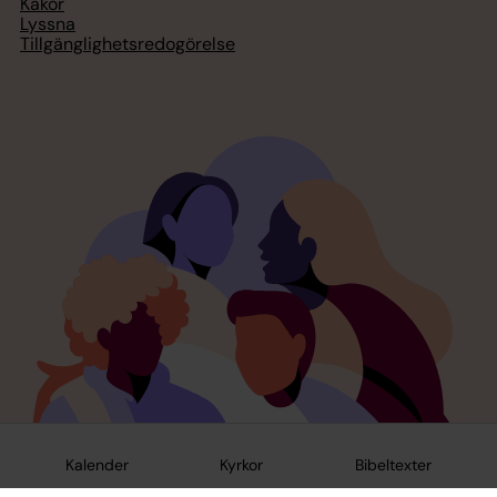
Kakor
Lyssna
Tillgänglighetsredogörelse
Kalender
Kyrkor
Bibeltexter