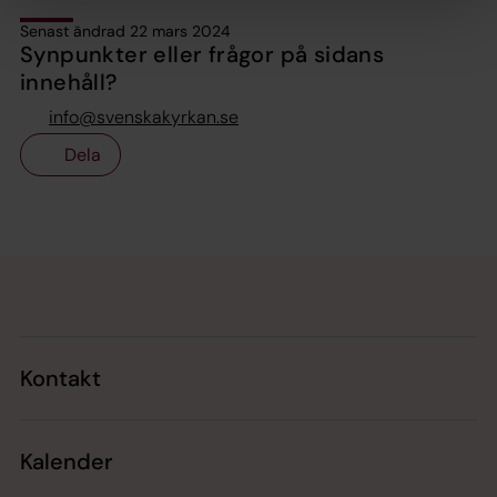
Senast ändrad 22 mars 2024
Synpunkter eller frågor på sidans
innehåll?
info@svenskakyrkan.se
Dela
Tillbaka till toppen
Tillbaka till innehållet
Kontakt
Kalender