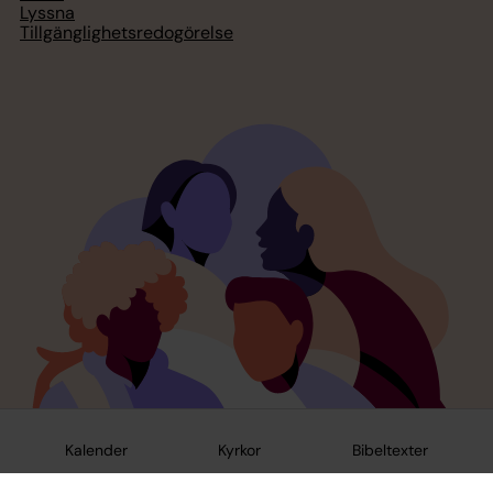
Lyssna
Tillgänglighetsredogörelse
Kalender
Kyrkor
Bibeltexter