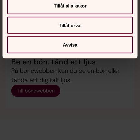
Tillåt alla kakor
Tillåt urval
Avvisa
Be en bön, tänd ett ljus
På bönewebben kan du be en bön eller
tända ett digitalt ljus.
Till bönewebben