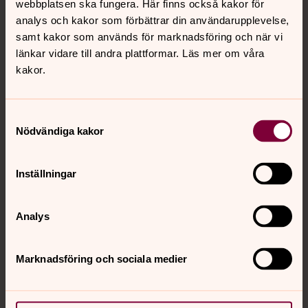
webbplatsen ska fungera. Här finns också kakor för
som bär på skuld över allt det som inte blev. Kent Wisti
analys och kakor som förbättrar din användarupplevelse,
och Susanne Dahl läser ur sin uppskattade bok Vem såg
samt kakor som används för marknadsföring och när vi
mig då? Med musik av Leif Nahnfeldt.
länkar vidare till andra plattformar. Läs mer om våra
kakor.
För att se innehållet behöver du acceptera kakor
för marknadsföring.
Samtyckesval
Nödvändiga kakor
Se videon på Vimeo i stället.
Ändra inställningar
Inställningar
Analys
Marknadsföring och sociala medier