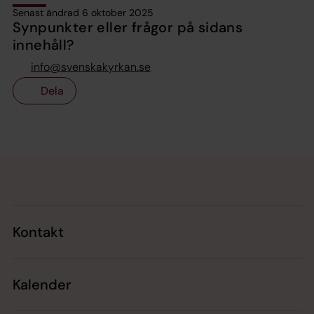
Senast ändrad 6 oktober 2025
Synpunkter eller frågor på sidans
innehåll?
info@svenskakyrkan.se
Dela
Tillbaka till toppen
Tillbaka till innehållet
Kontakt
Kalender