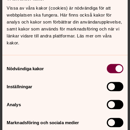
viessommáhttelisvuodav Jesusa baktu.
Vissa av våra kakor (cookies) är nödvändiga för att
webbplatsen ska fungera. Här finns också kakor för
ÅRROT KRISTUS NUPPIJDA
analys och kakor som förbättrar din användarupplevelse,
samt kakor som används för marknadsföring och när vi
Dat nubbe friddjavuohta majt ristagis ulmusj adná la
länkar vidare till andra plattformar. Läs mer om våra
aktij dajna at sån jáhko baktu oadtju oasev Kristusa
kakor.
gieresvuodas, miejnni Luther. Kristusa gieresvuohta
båktå hálov sunji viessot degu Jubmel sihtá. Jubmel
sihtá at mij galggap gierestit nubbe nuppev. Dat ristagis
Samtyckesval
ulmusj oadtju danen friddjavuodav jáhko baktu adnet
Nödvändiga kakor
gieres vuogev suv guojmmeulmutjijda. Sån sihtá ja
oadtju årrot Kristus iehtjádijda. Sån gähttjal viehkedit
Inställningar
nuppijt, ij dan diehti at Jubmel galggá suttalussjat ja
guddnedit suv suttojda ándagis ihkeven ájge viessomij,
farra dan diehti at Jubmel vaddá sunji dav jáhko baktu.
Analys
Dat gieresvuohta majt sån oadtju Jubmelis sjaddá
vuojmme mij dahká at sån gähttjal årrot buorre iehtjádij
Marknadsföring och sociala medier
vuosstáj