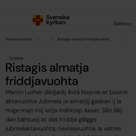
Till innehållet
Till undermeny
Sök
Meny
Svenska kyrkan
...
Ristagis almatja friddjavuohta
Lyssna
Ristagis almatja
friddjavuohta
Martin Luther dádjadij åvtå biejvve at buorre
aktavuohta Jubmela ja almatjij gaskan ij la
mige majt mij ietja máhttep ássat. Sån ållij
dan båhtusij at dat friddja gålgge
jubmelaktavuohta, rievtesvuohta, la vattes