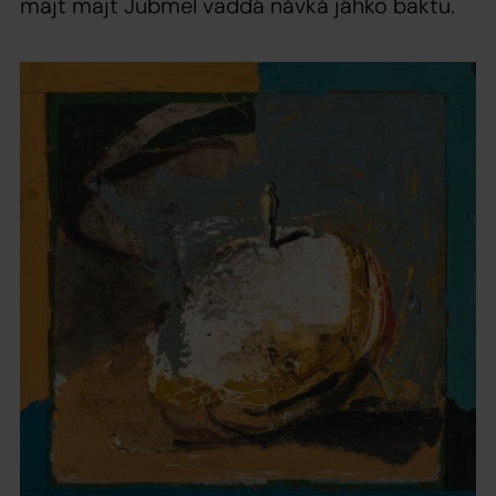
majt majt Jubmel vaddá nåvkå jáhko baktu.