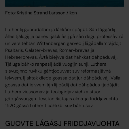
Foto: Kristina Strand Larsson /Ikon
Luther lij guoradallam ja låhkåm spájtát. Sån fággádij
ålles tjálugij ja oanes tjáluk åsij gå sån degu professåvrrå
universitehtan Wittenbergan gárvedij lågådallamrájdojt
Psaltaris, Galater-brevas, Romar-brevas ja
Hebreerbrevas. Åvtå biejvve dat hähkkat dáhpáduváj.
Tjáluga báhko rahpasij ådå vuogijn sunji. Luthera
sisvuojnno ruvkku gåhtjoduvvat suv reformasjåvnå
ielvvem. Ij aktak diede goassa dat jur dáhpáduváj. Valla
goassa dat ielvvem ájn lij bådij dat dáhpádus tjadájdit
Luthera viessomav ja teologidjav viehka stuor
gåbtjåsvuogijn. Tevstan Ristagis almatja friddjavuohta
1520 gässá Luther tjoahkkáj suv båhtusav.
GUOVTE LÁGÁSJ FRIDDJAVUOHTA