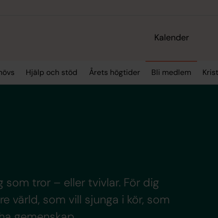
Kalender
hövs
Hjälp och stöd
Årets högtider
Bli medlem
Kris
 som tror – eller tvivlar. För dig
e värld, som vill sjunga i kör, som
l ha gemenskap.