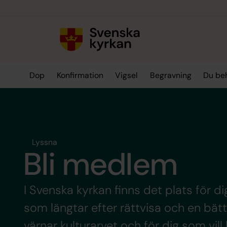
Till innehållet
Till undermeny
Dop
Konfirmation
Vigsel
Begravning
Du be
Lyssna
Bli medlem
I Svenska kyrkan finns det plats för dig
som längtar efter rättvisa och en bättr
värnar kulturarvet och för dig som vil