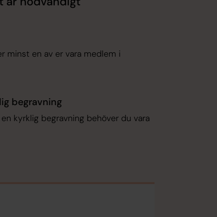
t är nödvändigt
ver minst en av er vara medlem i
klig begravning
 få en kyrklig begravning behöver du vara