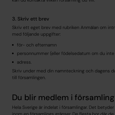
kan du kontakta vilken församling du vill.
3. Skriv ett brev
Skriv ett eget brev med rubriken Anmälan om intr
med följande uppgifter:
för- och efternamn
personnummer (eller födelsedatum om du inte
adress.
Skriv under med din namnteckning och dagens dat
till församlingen.
Du blir medlem i församlin
Hela Sverige är indelat i församlingar. Det betyde
inom en församlings gränser. De flesta bor där de 