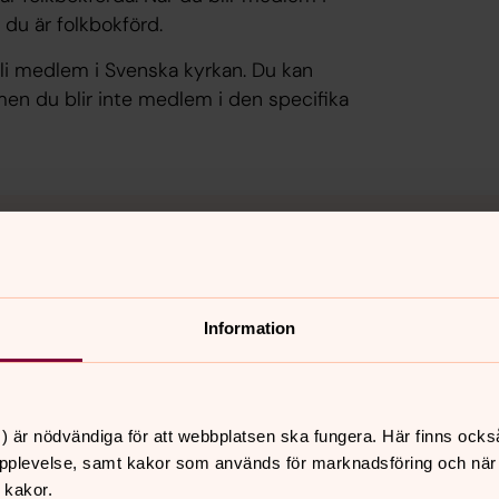
du är folkbokförd.
bli medlem i Svenska kyrkan. Du kan
, men du blir inte medlem i den specifika
oavgift
as på din inkomst. Med den bidrar du
Information
skilda människor.
) är nödvändiga för att webbplatsen ska fungera. Här finns ocks
n sökande och tvivlande
pplevelse, samt kakor som används för marknadsföring och när vi
 kakor.