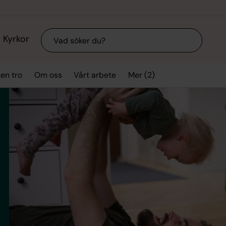
Sök
Kyrkor
Mer (2)
ten tro
Om oss
Vårt arbete