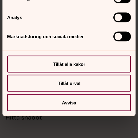
Dela
Analys
Marknadsföring och sociala medier
Tillbaka till toppen
Tillbaka till innehållet
Tillåt alla kakor
Kontakt
Tillåt urval
Kalender
Avvisa
Hitta snabbt