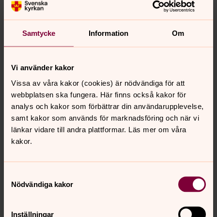
Samtycke
Information
Om
Vi använder kakor
Vissa av våra kakor (cookies) är nödvändiga för att
webbplatsen ska fungera. Här finns också kakor för
analys och kakor som förbättrar din användarupplevelse,
Foto: Josefin Roos /Ikon
samt kakor som används för marknadsföring och när vi
länkar vidare till andra plattformar. Läs mer om våra
kakor.
Samtyckesval
Senast ändrad 15 juni 2026
Nödvändiga kakor
Synpunkter eller frågor på sidans
innehåll?
info@svenskakyrkan.se
Inställningar