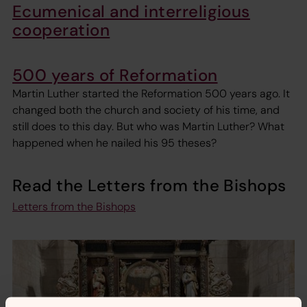
Ecumenical and interreligious
cooperation
500 years of Reformation
Martin Luther started the Reformation 500 years ago. It
changed both the church and society of his time, and
still does to this day. But who was Martin Luther? What
happened when he nailed his 95 theses?
Read the Letters from the Bishops
Letters from the Bishops