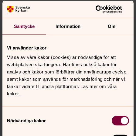
beslut hösten 2019. I samband med att de slutliga
förslagen till kompletterande musik till kyrkohandboken
överlämnas till kyrkostyrelsen avslutas arbetet i
kommittén.
Samtycke
Information
Om
Musikkommittén ska sammanträda 3-4 gånger per år.
Musikkommittén ska göra en inledande inventering och
Vi använder kakor
konstituera sitt arbete innan de närmare direktiven för
kommittén fastställs. Musikkommittén ska ge en årlig
Vissa av våra kakor (cookies) är nödvändiga för att
rapport till musikrådet.
webbplatsen ska fungera. Här finns också kakor för
Stor vikt bör läggas på att knyta referenspersoner med
analys och kakor som förbättrar din användarupplevelse,
specifik kompetens (till exempel samisk tradition,
samt kakor som används för marknadsföring och när vi
folkmusik, jazz) till musikkommittén. Ett kontinuerligt
länkar vidare till andra plattformar. Läs mer om våra
samråd med musikrådet om uppdragets urval och
kakor.
vägval ska ske.
Ansvaret för beredningen av musikkommitténs arbete
Samtyckesval
ligger hos Avdelningen för kyrkoliv och Enheten för
Nödvändiga kakor
pastoral utveckling med ekumenik – där arbetet med
bland annat gudstjänstliv och musik idag finns.