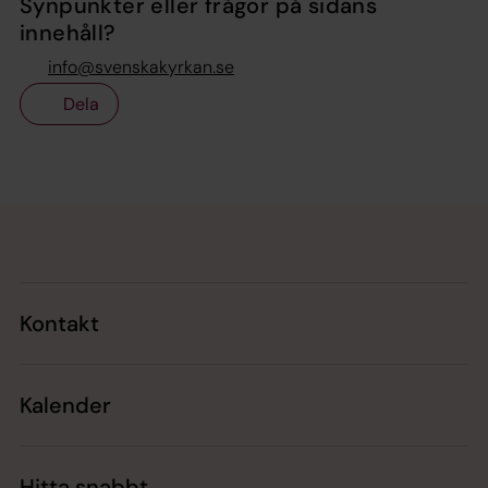
Synpunkter eller frågor på sidans
innehåll?
info@svenskakyrkan.se
Dela
Tillbaka till toppen
Tillbaka till innehållet
Kontakt
Kalender
Hitta snabbt