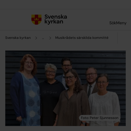
Till innehållet
Till undermeny
Sök
Meny
Svenska kyrkan
...
Musikrådets särskilda kommitté