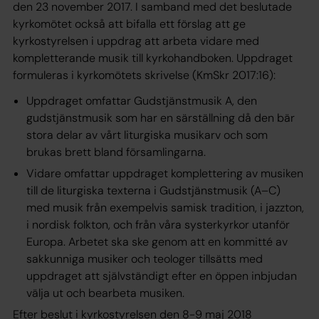
den 23 november 2017. I samband med det beslutade
kyrkomötet också att bifalla ett förslag att ge
kyrkostyrelsen i uppdrag att arbeta vidare med
kompletterande musik till kyrkohandboken. Uppdraget
formuleras i kyrkomötets skrivelse (KmSkr 2017:16):
Uppdraget omfattar Gudstjänstmusik A, den
gudstjänstmusik som har en särställning då den bär
stora delar av vårt liturgiska musikarv och som
brukas brett bland församlingarna.
Vidare omfattar uppdraget komplettering av musiken
till de liturgiska texterna i Gudstjänstmusik (A–C)
med musik från exempelvis samisk tradition, i jazzton,
i nordisk folkton, och från våra systerkyrkor utanför
Europa. Arbetet ska ske genom att en kommitté av
sakkunniga musiker och teologer tillsätts med
uppdraget att självständigt efter en öppen inbjudan
välja ut och bearbeta musiken.
Efter beslut i kyrkostyrelsen den 8-9 maj 2018