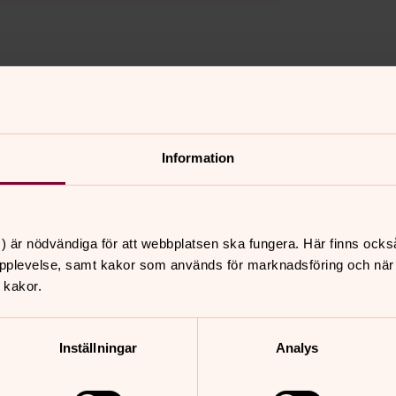
udstjänstens ordinarium. Det innebär
finns tonsatta i kyrkohandbokens
Information
lig som församlingssång. Vi söker
 bra att inledningsvis skicka in enbart
) är nödvändiga för att webbplatsen ska fungera. Här finns ocks
pplevelse, samt kakor som används för marknadsföring och när vi
 kakor.
Inställningar
Analys