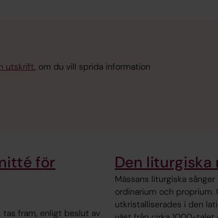
n utskrift
, om du vill sprida information
itté för
Den liturgiska
Mässans liturgiska sånger b
ordinarium och proprium.
utkristalliserades i den la
tas fram, enligt beslut av
väst från cirka 1000-tale