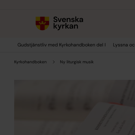
Till innehållet
Till undermeny
Gudstjänstliv med Kyrkohandboken del I
Lyssna oc
Kyrkohandboken
Ny liturgisk musik