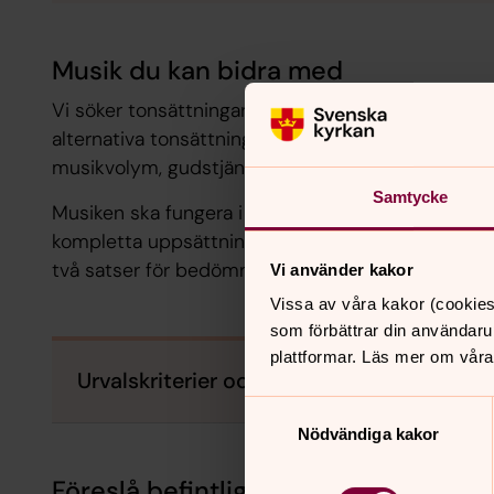
Musik du kan bidra med
Vi söker tonsättningar av de texter som hör till g
alternativa tonsättningar av de texter som redan 
musikvolym, gudstjänstmusik A, B, C, D och E.
Samtycke
Musiken ska fungera i gudstjänsten och vara lämp
kompletta uppsättningar av mässatser, men det går
två satser för bedömning.
Vi använder kakor
Vissa av våra kakor (cookies
som förbättrar din användaru
plattformar. Läs mer om våra
Urvalskriterier och formkrav
Samtyckesval
Nödvändiga kakor
Föreslå befintlig musik