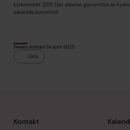
kyrkomötet 2017. Det arbetet genomförs av kyrko
särskilda kommitté.
Senast ändrad 24 april 2025
Dela
Tillbaka till toppen
Tillbaka till innehållet
Kontakt
Kalend