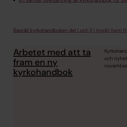
En samisk översättning av Kyrkohandbok för Sv
Beställ kyrkohandboken del I och II i tryckt form 
Arbetet med att ta
Kyrkohand
och nyhet
fram en ny
november
kyrkohandbok