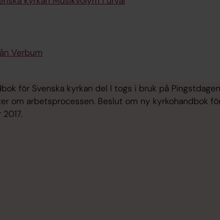
enska kyrkan Musikvolym i urval
från Verbum
bok för Svenska kyrkan del I togs i bruk på Pingstdagen
er om arbetsprocessen. Beslut om ny kyrkohandbok för
 2017.