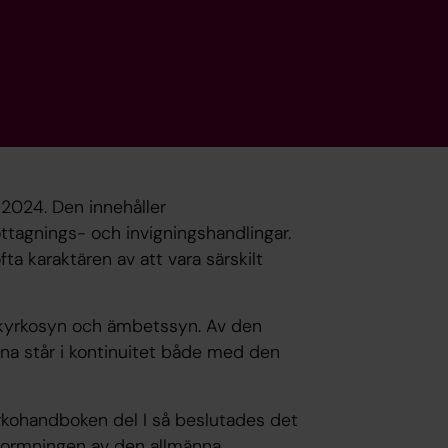
 2024. Den innehåller
ttagnings- och invigningshandlingar.
ta karaktären av att vara särskilt
kyrkosyn och ämbetssyn. Av den
rna står i kontinuitet både med den
kohandboken del I så beslutades det
utformningen av den allmänna