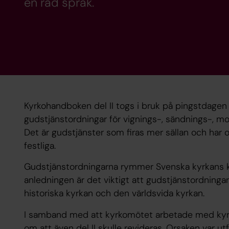
en rad språk.
Kyrkohandboken del II togs i bruk på pingstdagen
gudstjänstordningar för vignings-, sändnings-, mo
Det är gudstjänster som firas mer sällan och har of
festliga.
Gudstjänstordningarna rymmer Svenska kyrkans 
anledning­en är det viktigt att gudstjänstordninga
historiska kyrkan och den världsvida kyrkan.
I samband med att kyrkomötet arbetade med kyr
om att även del II skulle revideras. Orsaken var 