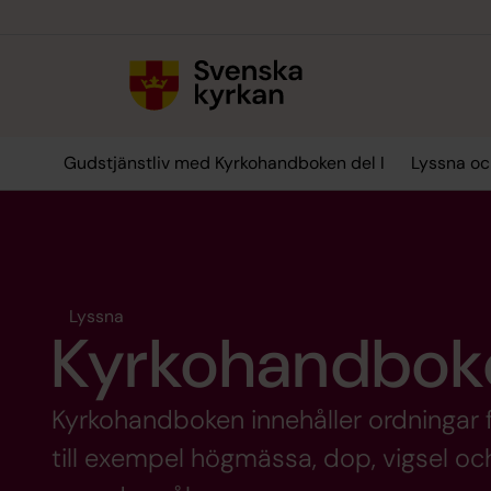
Till innehållet
Till undermeny
Gudstjänstliv med Kyrkohandboken del I
Lyssna oc
Lyssna
Kyrkohandbok
Kyrkohandboken innehåller ordningar 
till exempel högmässa, dop, vigsel och