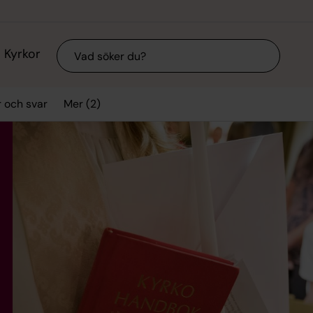
Sök
Kyrkor
Mer (2)
r och svar