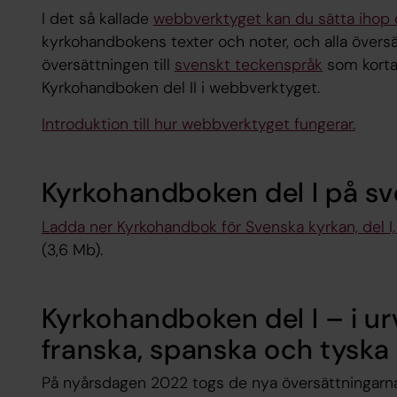
I det så kallade
webbverktyget kan du sätta ihop 
kyrkohandbokens texter och noter, och alla översä
översättningen till
svenskt teckenspråk
som korta
Kyrkohandboken del II i webbverktyget.
Introduktion till hur webbverktyget fungerar.
Kyrkohandboken del I på s
Ladda ner Kyrkohandbok för Svenska kyrkan, del I
(3,6 Mb).
Kyrkohandboken del I – i ur
franska, spanska och tyska
På nyårsdagen 2022 togs de nya översättningarna 