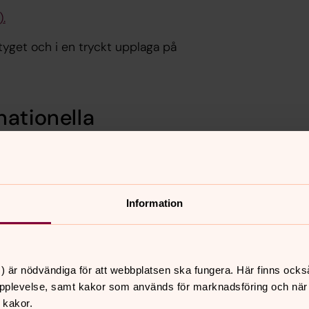
.
tyget och i en tryckt upplaga på
nationella
kument på romska, finska, meänkieli
ket språk
.
Information
r
 KANGARI VASHT LIBRI GLA SVEDOA
 KHANGERI, KHANGERAKI KENJVA PI
) är nödvändiga för att webbplatsen ska fungera. Här finns ocks
OLIIN ARO SVEDESKO KHˇANGERI
pplevelse, samt kakor som används för marknadsföring och när vi
 kakor.