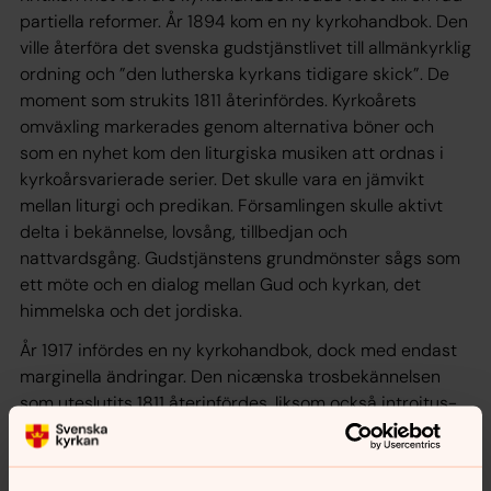
partiella reformer. År 1894 kom en ny kyrkohandbok. Den
ville återföra det svenska gudstjänstlivet till allmänkyrklig
ordning och ”den lutherska kyrkans tidigare skick”. De
moment som strukits 1811 återinfördes. Kyrkoårets
omväxling markerades genom alternativa böner och
som en nyhet kom den liturgiska musiken att ordnas i
kyrkoårsvarierade serier. Det skulle vara en jämvikt
mellan liturgi och predikan. Församlingen skulle aktivt
delta i bekännelse, lovsång, tillbedjan och
nattvardsgång. Gudstjänstens grundmönster sågs som
ett möte och en dialog mellan Gud och kyrkan, det
himmelska och det jordiska.
År 1917 infördes en ny kyrkohandbok, dock med endast
marginella ändringar. Den nicænska trosbekännelsen
som uteslutits 1811 återinfördes, liksom också introitus-
sång ur Psaltaren på högtidsdagar, något som försvunnit
redan 1614.