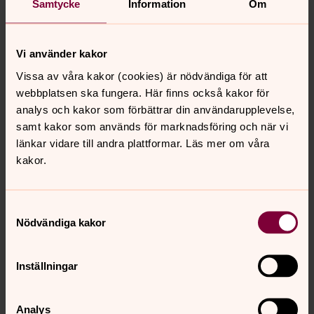
Samtycke
Information
Om
Liturgisk restaurering
I den kyrkohandbok som antogs 1942 gick man vidare
Vi använder kakor
med den liturgiska restaureringen av högmässan.
Skriftermålet (med skriftetal, syndabekännelse och
Vissa av våra kakor (cookies) är nödvändiga för att
avlösning) hade dittills varit en fristående gudstjänst.
webbplatsen ska fungera. Här finns också kakor för
Denna infogades nu i högmässoritualet. I allmänkyrklig
analys och kakor som förbättrar din användarupplevelse,
ordning infördes en teologiskt fördjupande
samt kakor som används för marknadsföring och när vi
nattvardsbön, som erinrade om Guds frälsningsgärning
länkar vidare till andra plattformar. Läs mer om våra
genom Jesus och bad om Andens närvaro i
kakor.
nattvardsfirandet. Ordningar för veckomässa på
vardagar infördes, liksom ett ritual för barngudstjänst.
Nyheter var också alternativa ritual för konfirmation, och
Samtyckesval
Nödvändiga kakor
ordningar för vigning av missionärer, diakoner och
diakonissor. Det inskärptes att kyrkohandbokens texter
och anvisningar skulle följas i varje detalj och också den
Inställningar
antagna gudstjänstmusiken fick förpliktande karaktär.
Analys