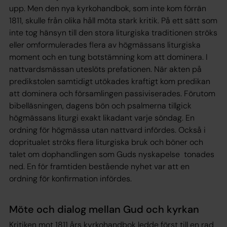
upp. Men den nya kyrkohandbok, som inte kom förrän
1811, skulle från olika håll möta stark kritik. På ett sätt som
inte tog hänsyn till den stora liturgiska traditionen ströks
eller omformulerades flera av högmässans liturgiska
moment och en tung botstämning kom att dominera. I
nattvardsmässan uteslöts prefationen. När akten på
predikstolen samtidigt utökades kraftigt kom predikan
att dominera och församlingen passiviserades. Förutom
bibelläsningen, dagens bön och psalmerna tillgick
högmässans liturgi exakt likadant varje söndag. En
ordning för högmässa utan nattvard infördes. Också i
dopritualet ströks flera liturgiska bruk och böner och
talet om dophandlingen som Guds nyskapelse tonades
ned. En för framtiden bestående nyhet var att en
ordning för konfirmation infördes.
Möte och dialog mellan Gud och kyrkan
Kritiken mot 1811 års kyrkohandbok ledde först till en rad