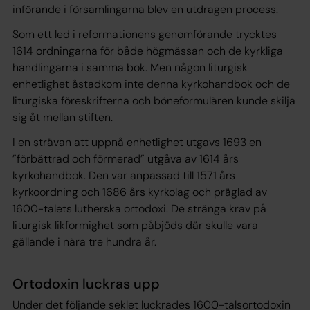
införande i församlingarna blev en utdragen process.
Som ett led i reformationens genomförande trycktes
1614 ordningarna för både högmässan och de kyrkliga
handlingarna i samma bok. Men någon liturgisk
enhetlighet åstadkom inte denna kyrkohandbok och de
liturgiska föreskrifterna och böneformulären kunde skilja
sig åt mellan stiften.
I en strävan att uppnå enhetlighet utgavs 1693 en
”förbättrad och förmerad” utgåva av 1614 års
kyrkohandbok. Den var anpassad till 1571 års
kyrkoordning och 1686 års kyrkolag och präglad av
1600-talets lutherska ortodoxi. De stränga krav på
liturgisk likformighet som påbjöds där skulle vara
gällande i nära tre hundra år.
Ortodoxin luckras upp
Under det följande seklet luckrades 1600-talsortodoxin