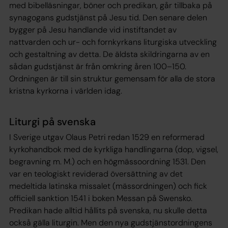
med bibelläsningar, böner och predikan, går tillbaka på
synagogans gudstjänst på Jesu tid. Den senare delen
bygger på Jesu handlande vid instiftandet av
nattvarden och ur- och fornkyrkans liturgiska utveckling
och gestaltning av detta. De äldsta skildringarna av en
sådan gudstjänst är från omkring åren 100–150.
Ordningen är till sin struktur gemensam för alla de stora
kristna kyrkorna i världen idag.
Liturgi på svenska
I Sverige utgav Olaus Petri redan 1529 en reformerad
kyrkohandbok med de kyrkliga handlingarna (dop, vigsel,
begravning m. M.) och en högmässoordning 1531. Den
var en teologiskt reviderad översättning av det
medeltida latinska missalet (mässordningen) och fick
officiell sanktion 1541 i boken Messan på Swensko.
Predikan hade alltid hållits på svenska, nu skulle detta
också gälla liturgin. Men den nya gudstjänstordningens