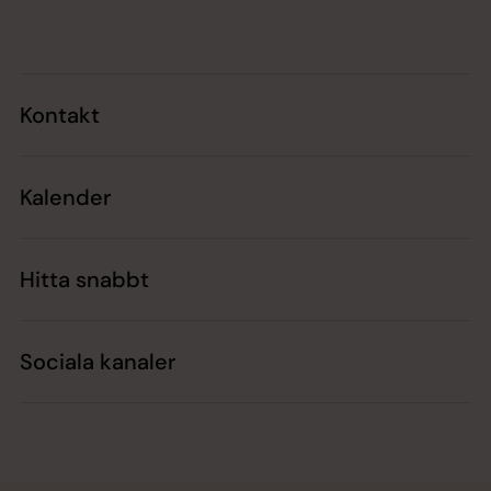
Tillbaka till toppen
Tillbaka till innehållet
Kontakt
Kalender
Hitta snabbt
Sociala kanaler