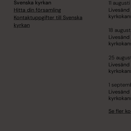
Svenska kyrkan
11 augusti
Hitta din församling
Livesänd
kyrkokans
Kontaktuppgifter till Svenska
kyrkan
18 augusti
Livesänd
kyrkokans
25 august
Livesänd
kyrkokans
1 septemb
Livesänd
kyrkokans
Se fler 