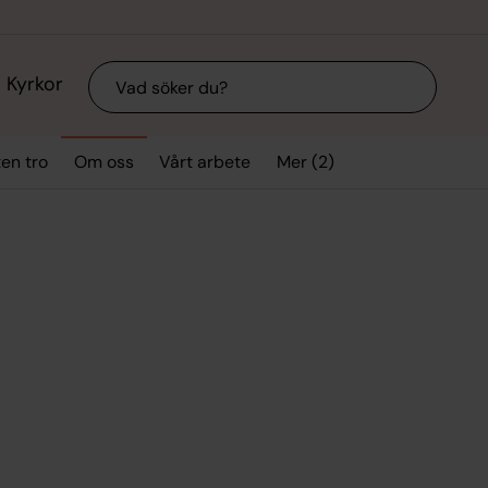
Sök
Kyrkor
Mer (2)
ten tro
Om oss
Vårt arbete