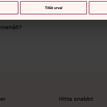
Tillåt urval
nnehåll?
er
Hitta snabbt