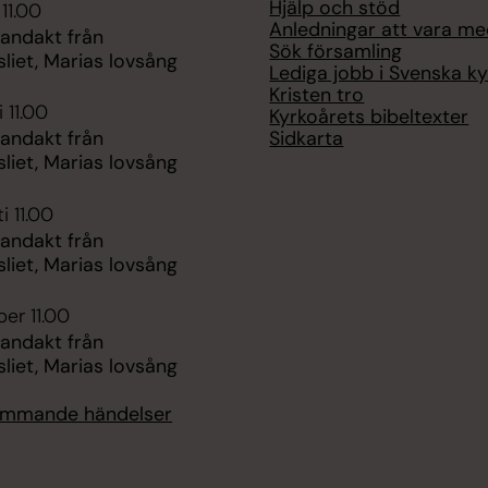
Hjälp och stöd
 11.00
Anledningar att vara m
 andakt från
Sök församling
liet, Marias lovsång
Lediga jobb i Svenska k
Kristen tro
 11.00
Kyrkoårets bibeltexter
Sidkarta
 andakt från
liet, Marias lovsång
i 11.00
 andakt från
liet, Marias lovsång
er 11.00
 andakt från
liet, Marias lovsång
kommande händelser