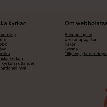
ka kyrkan
Om webbplats
örsamling
Behandling av
lem
personuppgifter
jobb
Kakor
åva
Lyssna
ation
Tillgänglighetsredogö
nska kyrkan
 kyrkan i utlandet
nationell nivå