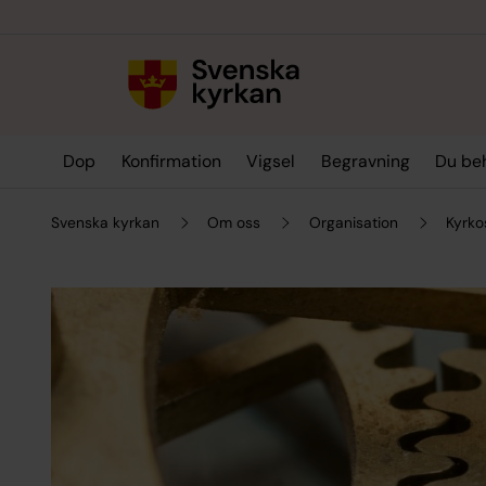
Till innehållet
Till undermeny
Dop
Konfirmation
Vigsel
Begravning
Du be
Svenska kyrkan
Om oss
Organisation
Kyrko