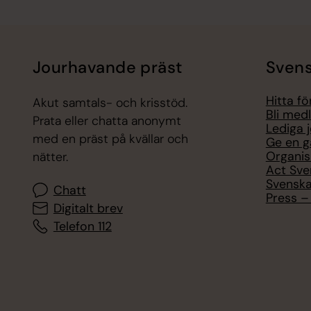
Jourhavande präst
Svens
Hitta f
Akut samtals- och krisstöd.
Bli med
Prata eller chatta anonymt
Lediga 
med en präst på kvällar och
Ge en g
Organis
nätter.
Act Sve
Svenska
Chatt
Press – 
Digitalt brev
Telefon 112