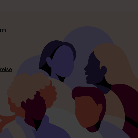
en
relse