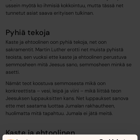
ussein myötä ko ihmisiä kokkointuu, mutta tässä net
tunnetut asiat saava erityisen tulkinan.
Pyhiä tekoja
Kaste ja ehtoolinen oon pyhiä tekoja, net oon
sakramentit. Martin Luther erotti net muista pyhistä
teoista, sen vuoksi ette kaste ja ehtoolinen perustuva
semmosheen mitä Jeesus sano, semmosheen minkä se
asetti.
Nämät teot koostuva semmosesta mikä oon
konkreettista – vesi, leipä ja viini – mikä liittää teon
Jeesuksen luppauksitten kans. Net luppaukset sanova
ette met saatama luottaa Jumalan rakhautheen,
huolimatta mitä tapahtuu. Jumala ei jätä meitä.
Kaste ja ehtoolinen