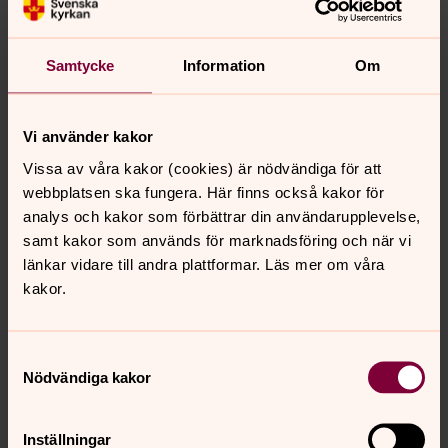
Kaste
Pieni lapsi on tullu mailmhaan. Sitä met haluama juhlia
Samtycke
Information
Om
teän kansa – tervetuloa kastajaishiin!
Vi använder kakor
Ehtoolinen – pyhä ateria
Vissa av våra kakor (cookies) är nödvändiga för att
Ko met otama vasthaan leivän ja viinin met saama kans
webbplatsen ska fungera. Här finns också kakor för
osan Kristuksen ruuhmiista ja verestä. Niin lähele meitä
analys och kakor som förbättrar din användarupplevelse,
Jumala tullee. Ehtoolinen oon pyhä teko, oikeuen ja
samt kakor som används för marknadsföring och när vi
toivon merkki.
länkar vidare till andra plattformar. Läs mer om våra
kakor.
Senast ändrad 20 april 2023
Samtyckesval
Synpunkter eller frågor på sidans
Nödvändiga kakor
innehåll?
kyrkokansliet.nationellaminoriteter@svenskakyrkan.s
Inställningar
e