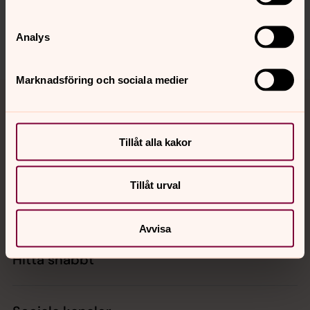
Dela
Analys
Marknadsföring och sociala medier
Tillbaka till toppen
Tillbaka till innehållet
Tillåt alla kakor
Kontakt
Tillåt urval
Kalender
Avvisa
Hitta snabbt