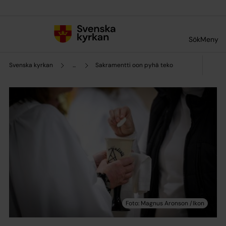
Till innehållet
Till undermeny
Sök
Meny
Svenska kyrkan
...
Sakramentti oon pyhä teko