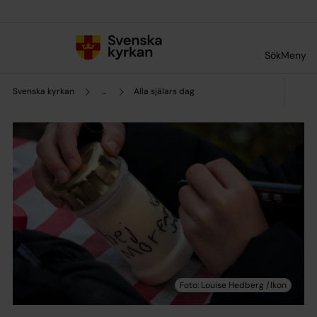
Till innehållet
Till undermeny
Sök
Meny
Svenska kyrkan
...
Alla själars dag