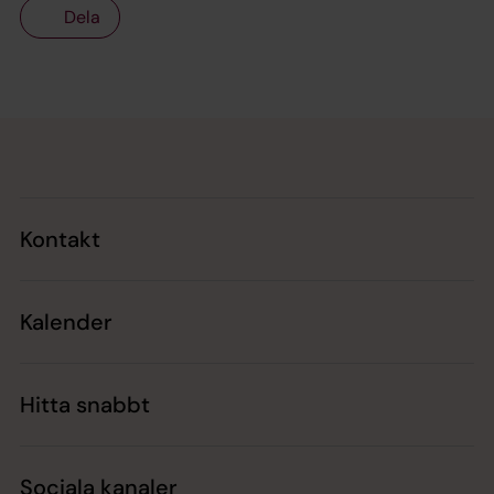
Dela
Tillbaka till toppen
Tillbaka till innehållet
Kontakt
Kalender
Hitta snabbt
Sociala kanaler