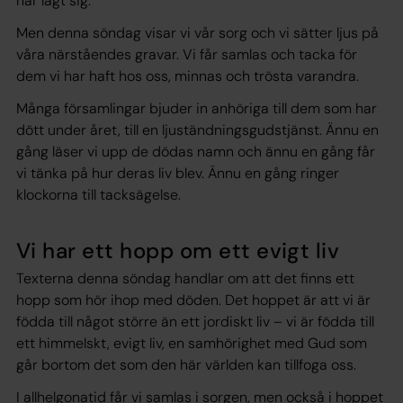
har lagt sig.
Men denna söndag visar vi vår sorg och vi sätter ljus på
våra närståendes gravar. Vi får samlas och tacka för
dem vi har haft hos oss, minnas och trösta varandra.
Många församlingar bjuder in anhöriga till dem som har
dött under året, till en ljuständningsgudstjänst. Ännu en
gång läser vi upp de dödas namn och ännu en gång får
vi tänka på hur deras liv blev. Ännu en gång ringer
klockorna till tacksägelse.
Vi har ett hopp om ett evigt liv
Texterna denna söndag handlar om att det finns ett
hopp som hör ihop med döden. Det hoppet är att vi är
födda till något större än ett jordiskt liv – vi är födda till
ett himmelskt, evigt liv, en samhörighet med Gud som
går bortom det som den här världen kan tillfoga oss.
I allhelgonatid får vi samlas i sorgen, men också i hoppet