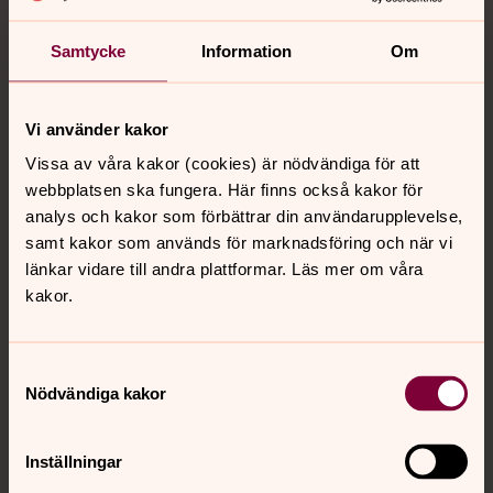
Samtycke
Information
Om
Vi använder kakor
Vissa av våra kakor (cookies) är nödvändiga för att
webbplatsen ska fungera. Här finns också kakor för
analys och kakor som förbättrar din användarupplevelse,
samt kakor som används för marknadsföring och när vi
länkar vidare till andra plattformar. Läs mer om våra
kakor.
Be en bön, tänd ett ljus
Samtyckesval
På bönewebben kan du be en bön eller
Nödvändiga kakor
tända ett digitalt ljus.
Till bönewebben
Inställningar