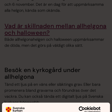
och 6 november. Det är en dag för att uppmärksamma
alla helgon, kända som okända.
Vad är skillnaden mellan allhelgona
och halloween?
Både allhelgonahelgen och halloween uppmärksammar
de döda, men det görs på väldigt olika sätt.
Besök en kyrkogård under
allhelgona
Tänd ett ljus på en väns eller släktings grav. Eller bara
promenera bland gravarna och förundras över det
vackra. Du kan också tända ett digitalt ljus på Svenska
kyrkans bönewebb.