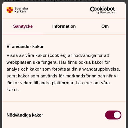
bönens språk, gemenskap med andra kristna och
kännedom om Bibelns berättelser och människor.
Tillgången till det kristna kulturarvet öppnar valv efter
Samtycke
Information
Om
valv mot den existentiella rymden. I dopet blir barnen
kärleksfullt berörda av Gud själv och inneslutna i en
omsorg som når bortom familj och vänner.
Vi använder kakor
Vissa av våra kakor (cookies) är nödvändiga för att
Barndop
webbplatsen ska fungera. Här finns också kakor för
Dopet är en vacker tradition som kan samla familj, släkt
analys och kakor som förbättrar din användarupplevelse,
och vänner. Men det är också en högtidsstund. Alla som
samt kakor som används för marknadsföring och när vi
är samlade får lyssna till Guds löfte om kärlek och
länkar vidare till andra plattformar. Läs mer om våra
omsorg om barnet.
kakor.
Samtyckesval
Nödvändiga kakor
Senast ändrad 24 september 2024
Synpunkter eller frågor på sidans