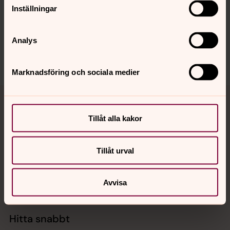
innehåll?
Inställningar
info@svenskakyrkan.se
Dela
Analys
Marknadsföring och sociala medier
Tillbaka till toppen
Tillbaka till innehållet
Tillåt alla kakor
Kontakt
Tillåt urval
Kalender
Avvisa
Hitta snabbt