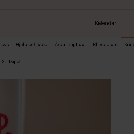
Kalender
hövs
Hjälp och stöd
Årets högtider
Bli medlem
Kris
Dopet