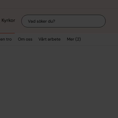
Sök
Kyrkor
Mer (2)
ten tro
Om oss
Vårt arbete