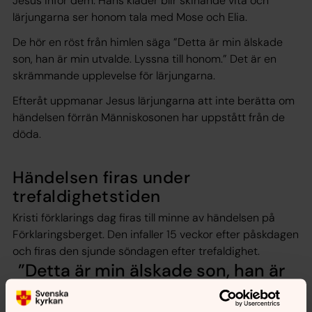
Jesus inför dem. Hans kläder blir skinande vita och
lärjungarna ser honom tala med Mose och Elia.
De hör en röst från himlen säga ”Detta är min älskade
son, han är min utvalde. Lyssna till honom.” Det är en
skrämmande upplevelse för lärjungarna.
Efteråt uppmanar Jesus lärjungarna att inte berätta om
händelsen förrän Människosonen har uppstått från de
döda.
Händelsen firas under
trefaldighetstiden
Kristi förklarings dag firas till minne av händelsen på
Förklaringsberget. Den infaller 15 veckor efter påskdagen
och firas den sjunde söndagen efter trefaldighet.
Detta är min älskade son, han är
min utvalde. Lyssna till honom.
Matteusevangeliet