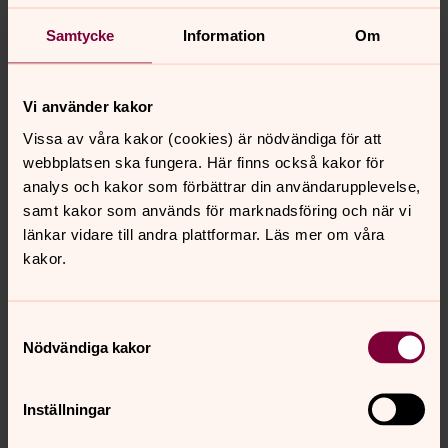
Kyrkoårets bibeltexter
Samtycke
Information
Om
Läs bibeltexterna för de olika helgdagarna under
kyrkoåret.
Vi använder kakor
Tankar inför Kristi förklarings dag
Vissa av våra kakor (cookies) är nödvändiga för att
Tankar inför helgen är korta predikningar, som tolkar
webbplatsen ska fungera. Här finns också kakor för
söndagens tema och bibeltexter ur ett
analys och kakor som förbättrar din användarupplevelse,
vardagsperspektiv. Läs tankar inför helgen som har
samt kakor som används för marknadsföring och när vi
skrivits inför Kristi förklarings dag på bloggen.
länkar vidare till andra plattformar. Läs mer om våra
kakor.
Samtyckesval
Senast ändrad 18 juni 2025
Nödvändiga kakor
Synpunkter eller frågor på sidans
innehåll?
info@svenskakyrkan.se
Inställningar
Dela