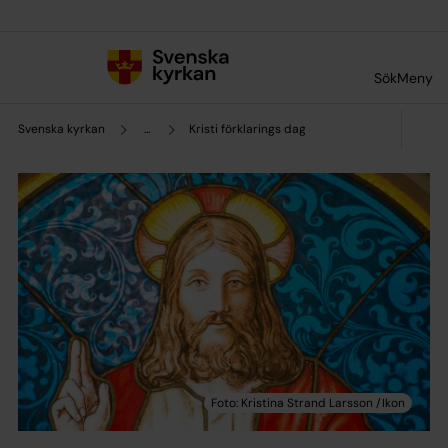
Till innehållet
Till undermeny
Sök
Meny
Svenska kyrkan
...
Kristi förklarings dag