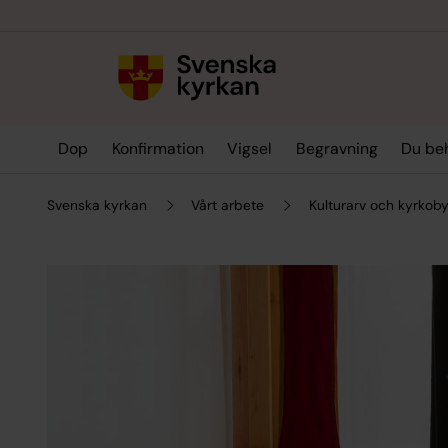
Till innehållet
Till undermeny
Dop
Konfirmation
Vigsel
Begravning
Du be
Svenska kyrkan
Vårt arbete
Kulturarv och kyrkob