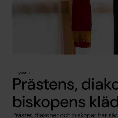
Lyssna
Prästens, dia
biskopens klä
Präster, diakoner och biskopar har särs