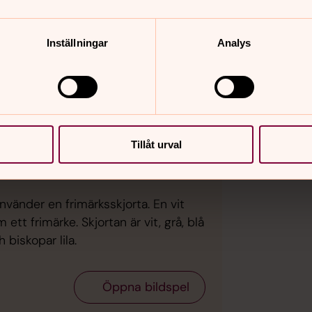
som ny ärkebiskop
Inställningar
Analys
Tillåt urval
nvänder en frimärksskjorta. En vit
ett frimärke. Skjortan är vit, grå, blå
 biskopar lila.
Öppna bildspel