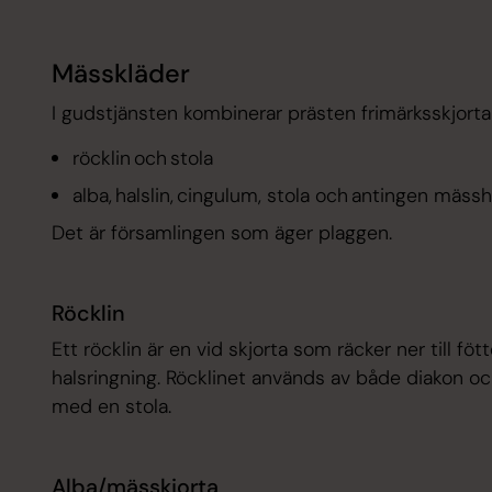
Mässkläder
I gudstjänsten kombinerar prästen frimärksskjort
röcklin och stola
alba, halslin, cingulum, stola och antingen mässh
Det är församlingen som äger plaggen.
Röcklin
Ett röcklin är en vid skjorta som räcker ner till f
halsringning. Röcklinet används av både diakon oc
med en stola.
Alba/mässkjorta