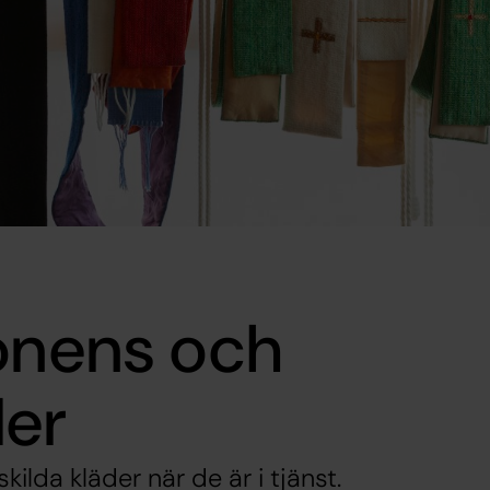
konens och
der
kilda kläder när de är i tjänst.