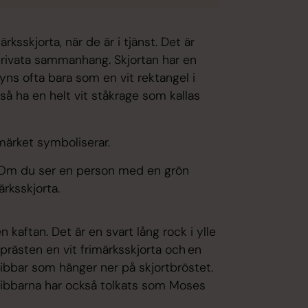
rksskjorta, när de är i tjänst. Det är
i privata sammanhang. Skjortan har en
syns ofta bara som en vit rektangel i
så ha en helt vit ståkrage som kallas
rimärket symboliserar.
rt. Om du ser en person med en grön
märksskjorta.
en kaftan. Det är en svart lång rock i ylle
rästen en vit frimärksskjorta och en
nibbar som hänger ner på skjortbröstet.
Snibbarna har också tolkats som Moses