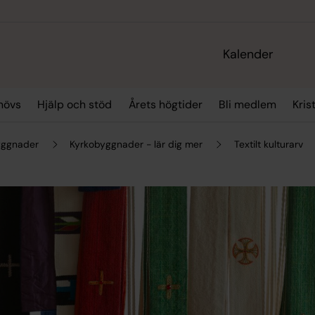
Kalender
hövs
Hjälp och stöd
Årets högtider
Bli medlem
Kris
yggnader
Kyrkobyggnader - lär dig mer
Textilt kulturarv