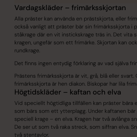
Vardagskläder – frimärksskjortan
Alla präster kan använda en prästskjorta, eller frimä
också vanligt att präster bär sin frimärksskjorta 
ståkrage där en vit instickskrage träs in. Det vita 
kragen, ungefär som ett frimärke. Skjortan kan ock
rundkrage.
Det finns ingen entydig förklaring av vad själva f
Prästens frimärksskjorta är vit, grå, blå eller sva
frimärksskjorta är hen diakon. Biskopar har lila fri
Högtidskläder – kaftan och elva
Vid speciellt högtidliga tillfällen kan präster bära 
som bärs som ett ytterplagg. Under kaftanen bär p
speciell krage – en elva. Kragen har två avlånga s
De ser ut som två raka streck, som siffran elva. 
två stentavlor.