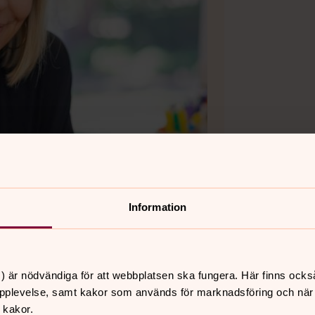
Information
Bild 2 av 6
Foto: M
) är nödvändiga för att webbplatsen ska fungera. Här finns ocks
Högtidskläder. På 
pplevelse, samt kakor som används för marknadsföring och när vi
Anders Wejryd och 
 kakor.