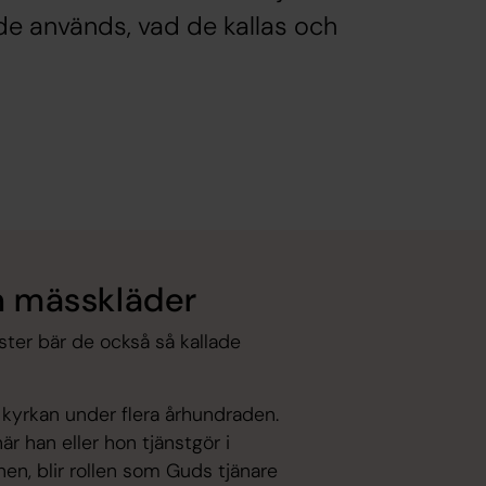
de används, vad de kallas och
ch mässkläder
ster bär de också så kallade
 kyrkan under flera århundraden.
r han eller hon tjänstgör i
onen, blir rollen som Guds tjänare