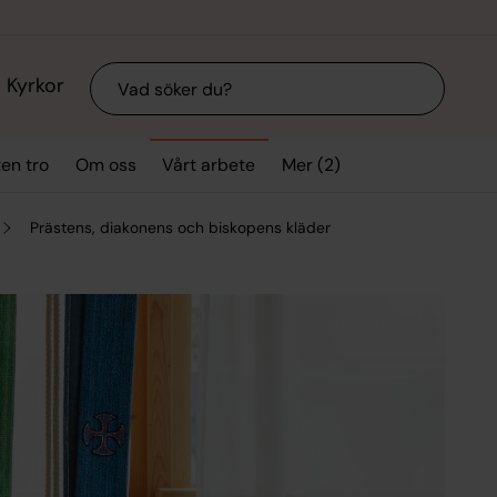
Sök
Kyrkor
Mer (2)
ten tro
Om oss
Vårt arbete
Prästens, diakonens och biskopens kläder