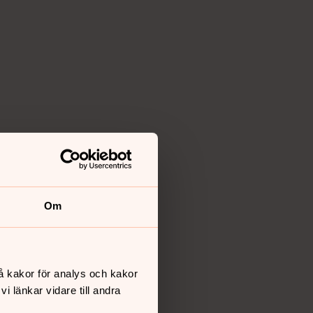
Om
agnus Aronson /Ikon
å kakor för analys och kakor
bilden välkomnar de tre tidigare ärkebiskoparna KG Ham
 länkar vidare till andra
Antje Jackelén - alla klädda i kaftan och elva – Marti