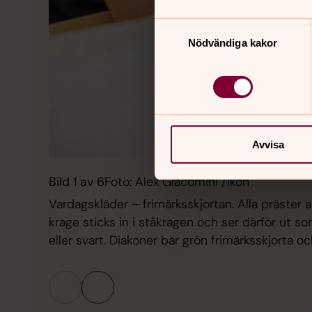
Samtyckesval
Nödvändiga kakor
Avvisa
Bild 1 av 6
Foto: Alex Giacomini /Ikon
Vardagskläder – frimärksskjortan. Alla präster a
krage sticks in i ståkragen och ser därför ut som 
eller svart. Diakoner bär grön frimärksskjorta och