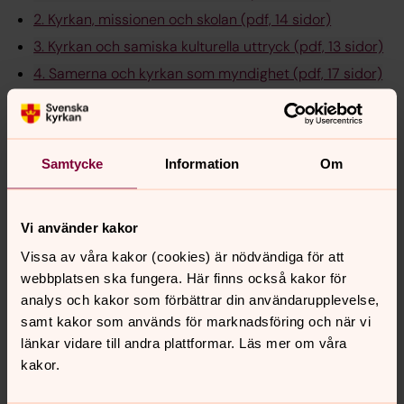
2. Kyrkan, missionen och skolan (pdf, 14 sidor)
3. Kyrkan och samiska kulturella uttryck (pdf, 13 sidor)
4. Samerna och kyrkan som myndighet (pdf, 17 sidor)
5. Kyrka och samer utanför Svenska kyrkan (pdf, 8
sidor)
6. Avslutande reflektioner: Lärdomar från den
Samtycke
Information
Om
vetenskapliga antologin (pdf, 8 sidor)
7. Erkänd historia och förnyade relationer: Perspektiv
på försoningsarbetet mellan kyrkan och samerna
Vi använder kakor
(pdf, 30 sidor)
Vissa av våra kakor (cookies) är nödvändiga för att
8. Den nedbrutna skiljemuren (pdf, 25 sidor)
webbplatsen ska fungera. Här finns också kakor för
9. Vägar framåt: Från kolonisering till försoning (pdf,
analys och kakor som förbättrar din användarupplevelse,
30 sidor)
samt kakor som används för marknadsföring och när vi
Noter (pdf, 16 sidor)
länkar vidare till andra plattformar. Läs mer om våra
kakor.
Referenser (pdf, 12 sidor)