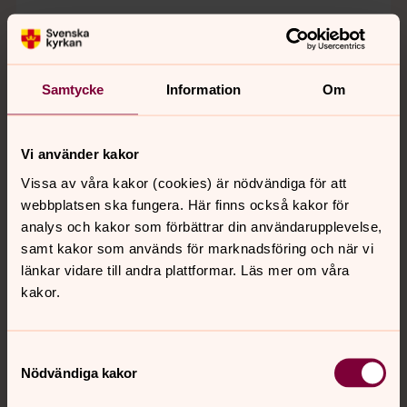
Ändra inställningar
Samtycke
Information
Om
Vi använder kakor
Lämna synpunkt på tjänsten
Vissa av våra kakor (cookies) är nödvändiga för att
Jourhavande präst
webbplatsen ska fungera. Här finns också kakor för
Har du varit i kontakt med en präst via telefon,
analys och kakor som förbättrar din användarupplevelse,
chatt eller digitalt brev och har synpunkter på
samt kakor som används för marknadsföring och när vi
tjänsten? Då kan du
lämna dina synpunkter via
länkar vidare till andra plattformar. Läs mer om våra
Jourhavande prästs anonyma kontaktformulär.
kakor.
Samtyckesval
Samtalsstöd
Nödvändiga kakor
När livet är svårt kan du höra av dig till Svenska kyrkan