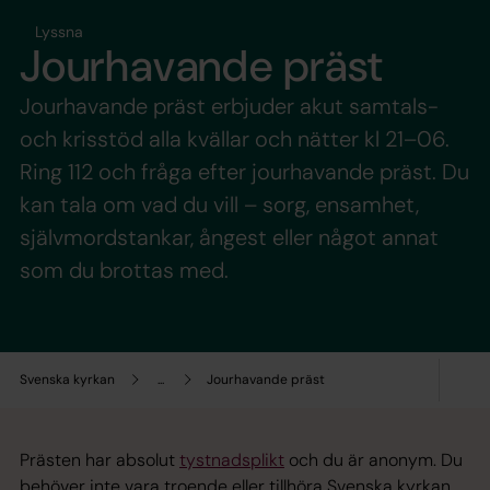
Lyssna
Jourhavande präst
Jourhavande präst erbjuder akut samtals-
och krisstöd alla kvällar och nätter kl 21–06.
Ring 112 och fråga efter jourhavande präst. Du
kan tala om vad du vill – sorg, ensamhet,
självmordstankar, ångest eller något annat
som du brottas med.
Svenska kyrkan
...
Jourhavande präst
Prästen har absolut
tystnadsplikt
och du är anonym. Du
behöver inte vara troende eller tillhöra Svenska kyrkan