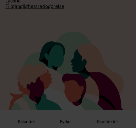
Lyssna
Tillgänglighetsredogörelse
Kalender
Kyrkor
Bibeltexter