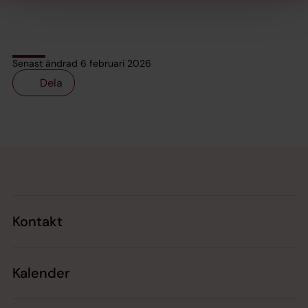
Senast ändrad 6 februari 2026
Dela
Tillbaka till toppen
Tillbaka till innehållet
Kontakt
Kalender