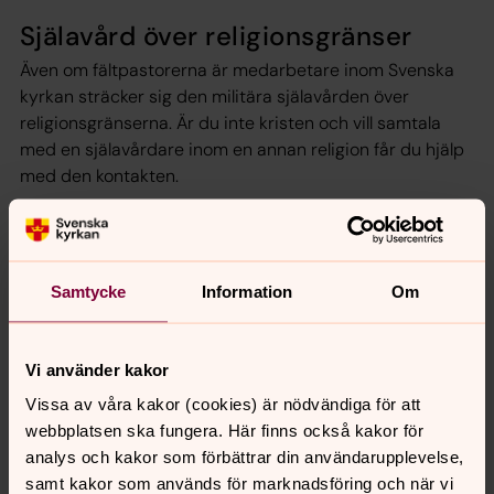
Själavård över religionsgränser
Även om fältpastorerna är medarbetare inom Svenska
kyrkan sträcker sig den militära själavården över
religionsgränserna. Är du inte kristen och vill samtala
med en själavårdare inom en annan religion får du hjälp
med den kontakten.
På
Försvarsmaktens webbplats
hittar du
kontaktuppgifter och kan läsa mer om militär själavård.
Samtycke
Information
Om
Vi använder kakor
Senast ändrad 25 augusti 2025
Synpunkter eller frågor på sidans
Vissa av våra kakor (cookies) är nödvändiga för att
innehåll?
webbplatsen ska fungera. Här finns också kakor för
analys och kakor som förbättrar din användarupplevelse,
info@svenskakyrkan.se
samt kakor som används för marknadsföring och när vi