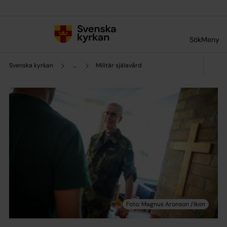
Till innehållet
Till undermeny
Sök
Meny
Svenska kyrkan
...
Militär själavård