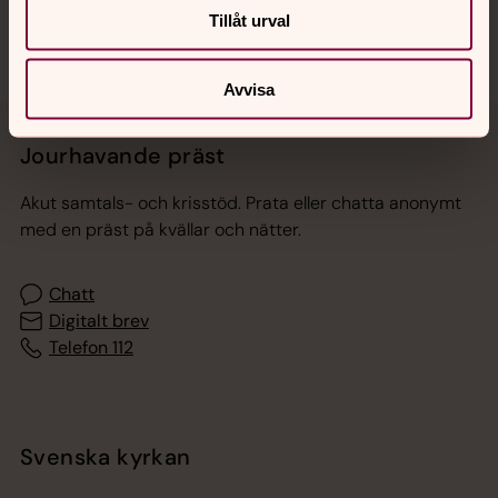
Tillåt urval
Avvisa
Jourhavande präst
Akut samtals- och krisstöd. Prata eller chatta anonymt
med en präst på kvällar och nätter.
Chatt
Digitalt brev
Telefon 112
Svenska kyrkan