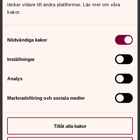
Dela
länkar vidare till andra plattformar. Läs mer om våra
kakor.
Tillbaka till toppen
Tillbaka till innehållet
Samtyckesval
Nödvändiga kakor
Inställningar
Kontakt
Analys
Kalender
Marknadsföring och sociala medier
Hitta snabbt
Tillåt alla kakor
Sociala kanaler