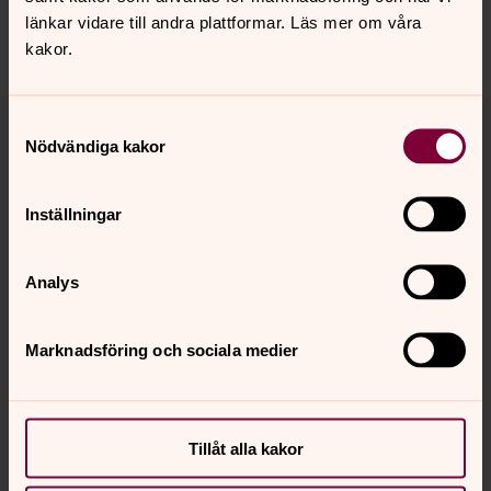
kyrkan.se
länkar vidare till andra plattformar. Läs mer om våra
Dela
kakor.
Tillbaka till toppen
Tillbaka till innehållet
Samtyckesval
Nödvändiga kakor
Kontakt
Inställningar
Analys
Kalender
Marknadsföring och sociala medier
Hitta snabbt
Tillåt alla kakor
Sociala kanaler