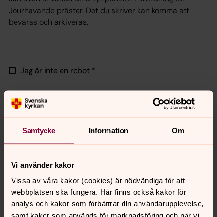
Jourhavande präster. Det du skriver kan komma att
bevaras och arkiveras.
Jag är inte en robot
*
Skicka synpunkt
Samtycke
Information
Om
Vi använder kakor
Senast ändrad 9 juli 2025
Vissa av våra kakor (cookies) är nödvändiga för att
Synpunkter eller frågor på sidans
webbplatsen ska fungera. Här finns också kakor för
innehåll?
analys och kakor som förbättrar din användarupplevelse,
kyrkokansliet.felanmalanjourhavandeprast@svenska
samt kakor som används för marknadsföring och när vi