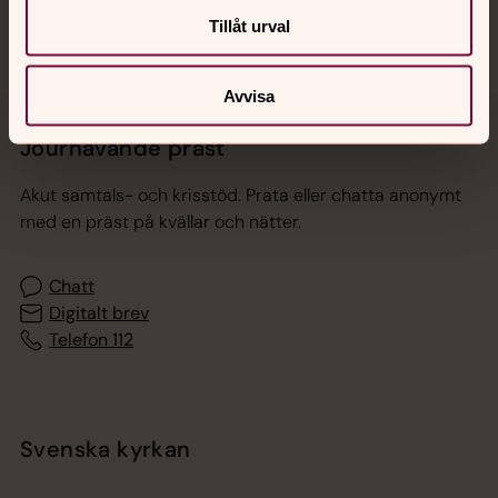
Tillåt urval
Avvisa
Jourhavande präst
Akut samtals- och krisstöd. Prata eller chatta anonymt
med en präst på kvällar och nätter.
Chatt
Digitalt brev
Telefon 112
Svenska kyrkan