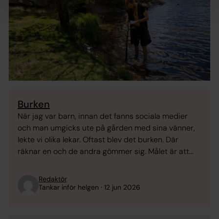
Burken
När jag var barn, innan det fanns sociala medier
och man umgicks ute på gården med sina vänner,
lekte vi olika lekar. Oftast blev det burken. Där
räknar en och de andra gömmer sig. Målet är att
gömma sig tillräckligt bra för att inte bli hittad först,
men samtidigt vara tillräckligt nära för att hinna ...
Redaktör
Tankar inför helgen
12 jun 2026