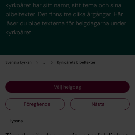
kyrkoåret har sitt namn, sitt tema och sina
bibeltexter. Det finns tre olika årgångar. Här
läser du bibeltexterna för helgdagarna under
kyrkoåret.
Svenska kyrkan
...
Kyrkoårets bibeltexter
Välj helgdag
Föregående
Nästa
Lyssna