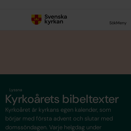
Till innehållet
Till undermeny
Sök
Meny
Lyssna
Kyrkoårets bibeltexter
Kyrkoåret är kyrkans egen kalender, som
börjar med första advent och slutar med
domssöndagen. Varje helgdag under