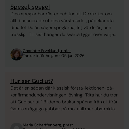
Spegel, spegel
Dina speglar har röster och tonfall. De skriker om
allt, basunerade ut dina värsta sidor, påpekar alla
dina fel. Du är, säger speglarna, ful, värdelös, och
trasslig. Till sist hänger du svarta tyger över varje
spegel hemma. Som en sörjande, men inte av sorg,
av överlevandsinstinkt. Nu ska du leva spegelfritt.
Charlotte Frycklund, präst
Du får hitta strategier: ...
Tankar inför helgen
05 jun 2026
Hur ser Gud ut?
Det är en sådan där klassisk första-lektionen-på-
konfirmandundervisningen-övning: ”Rita hur du tror
att Gud ser ut.” Bilderna brukar spänna från alltifrån
Gamla skäggiga gubbar på moln till mer abstrakta
former med bara vackra färger. Ibland ett starkt
ljus. Ibland ett vakande öga eller en öppen famn.
Maria Scharffenberg, präst