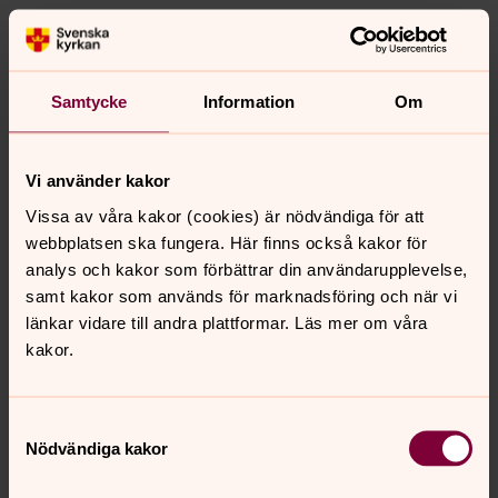
Liturgisk färg
Samtycke
Information
Om
Den liturgiska färgen är grön.
Altardekoration
Vi använder kakor
På altaret står två ljus samt blommor i blandade färger
Vissa av våra kakor (cookies) är nödvändiga för att
webbplatsen ska fungera. Här finns också kakor för
analys och kakor som förbättrar din användarupplevelse,
samt kakor som används för marknadsföring och när vi
Du kan följa kyrkans år genom att
länkar vidare till andra plattformar. Läs mer om våra
gå till kyrkan
kakor.
Varje söndag läser man söndagens texter i
gudstjänsten. Du kan också läsa
Samtyckesval
veckans bibeltexter här på sidan.
Nödvändiga kakor
Mer om kyrkoåret, kyrkans kalender och högtiderna och