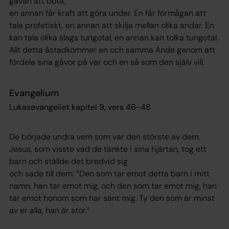
gåvan att bota,
en annan får kraft att göra under. En får förmågan att
tala profetiskt, en annan att skilja mellan olika andar. En
kan tala olika slags tungotal, en annan kan tolka tungotal.
Allt detta åstadkommer en och samma Ande genom att
fördela sina gåvor på var och en så som den själv vill.
Evangelium
Lukasevangeliet kapitel 9, vers 46-48
De började undra vem som var den störste av dem.
Jesus, som visste vad de tänkte i sina hjärtan, tog ett
barn och ställde det bredvid sig
och sade till dem: ”Den som tar emot detta barn i mitt
namn, han tar emot mig, och den som tar emot mig, han
tar emot honom som har sänt mig. Ty den som är minst
av er alla, han är stor.”