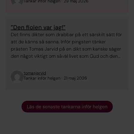
Fast jag måste erkänna att bilden av Gud som en
Tankar inför helgen
29 maj 2026
läderklädd punkare med nitar, tuppkam ...
”Den fiolen var jag!”
Det finns dikter som drabbar på ett särskilt sätt för
att de känns så sanna. Inför pingsten tänker
prästen Tomas Jarvid på en dikt som kanske säger
den något viktigt om såväl livet som Gud och den
heliga Anden.
tomasjarvid
Tankar inför helgen
21 maj 2026
Läs de senaste tankarna inför helgen