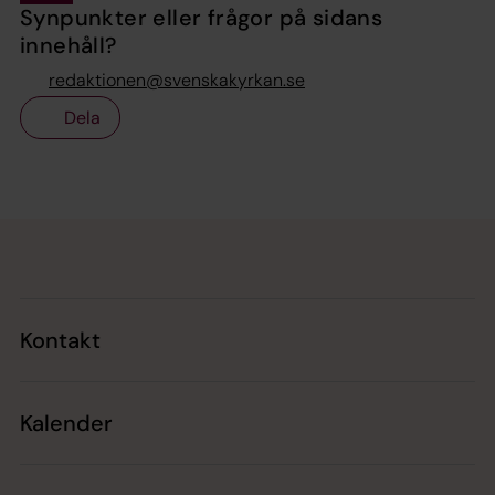
Synpunkter eller frågor på sidans
innehåll?
redaktionen@svenskakyrkan.se
Dela
Tillbaka till toppen
Tillbaka till innehållet
Kontakt
Kalender