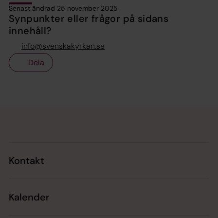
Senast ändrad 25 november 2025
Synpunkter eller frågor på sidans
innehåll?
info@svenskakyrkan.se
Dela
Tillbaka till toppen
Tillbaka till innehållet
Kontakt
Kalender