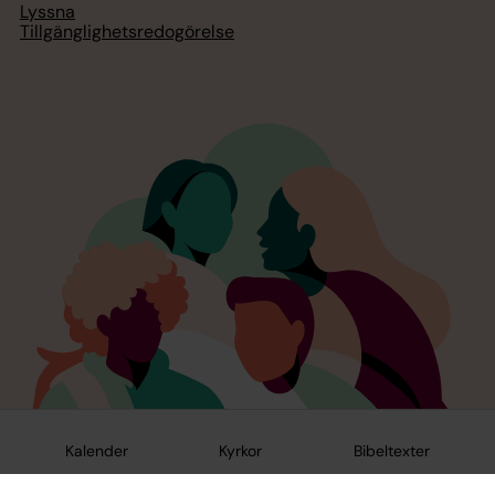
Lyssna
Tillgänglighetsredogörelse
Kalender
Kyrkor
Bibeltexter