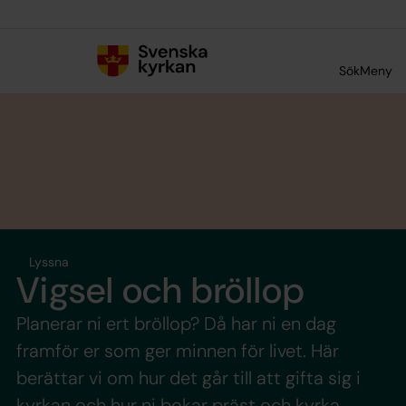
Till innehållet
Till undermeny
Sök
Meny
Lyssna
Vigsel och bröllop
Planerar ni ert bröllop? Då har ni en dag
framför er som ger minnen för livet. Här
berättar vi om hur det går till att gifta sig i
kyrkan och hur ni bokar präst och kyrka.