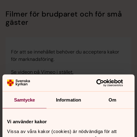
Filmer för brudparet och för små
gäster
För att se innehållet behöver du acceptera kakor
för marknadsföring.
Se videon på Vimeo i stället.
Ändra inställningar
Samtycke
Information
Om
Vi använder kakor
För att se innehållet behöver du acceptera kakor
Vissa av våra kakor (cookies) är nödvändiga för att