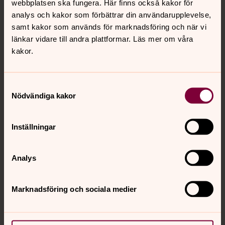
för marknadsföring.
webbplatsen ska fungera. Här finns också kakor för
analys och kakor som förbättrar din användarupplevelse,
Se videon på YouTube i stället.
samt kakor som används för marknadsföring och när vi
länkar vidare till andra plattformar. Läs mer om våra
Ändra inställningar
kakor.
Samtyckesval
Nödvändiga kakor
För att se innehållet behöver du acceptera kakor
Inställningar
för marknadsföring.
Ändra dina marknadsföring för kakor
Analys
Marknadsföring och sociala medier
Hitta er församling
Skriv in ert postnummer för att hitta till just er