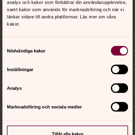
personuppgiftsansvar inom Svenska kyrkan. Det
analys och kakor som förbättrar din användarupplevelse,
gemensamma ansvaret beskrivs i ett inbördes
samt kakor som används för marknadsföring och när vi
arrangemang.
länkar vidare till andra plattformar. Läs mer om våra
kakor.
Arrangemanget med gemensamt ansvar för GDPR
Dina rättigheter enligt dataskyddsförordningen
Samtyckesval
Nödvändiga kakor
Inställningar
Så behandlar Svenska kyrkan dina
personuppgifter
Analys
Här får du veta var dina personuppgifter hämtas ifrån,
hur vi använder dem och vilka rättigheter du har. Du får
också veta vart du ska vända dig om du har frågor kring
Marknadsföring och sociala medier
Svenska kyrkans hantering av personuppgifter.
Tillåt alla kakor