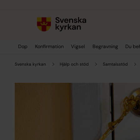
Till innehållet
Till undermeny
Dop
Konfirmation
Vigsel
Begravning
Du be
Svenska kyrkan
Hjälp och stöd
Samtalsstöd