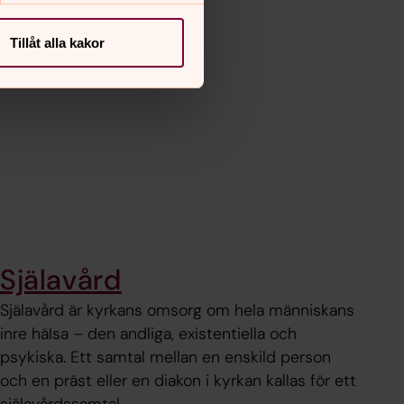
Tillåt alla kakor
Själavård
Själavård är kyrkans omsorg om hela människans
inre hälsa – den andliga, existentiella och
psykiska. Ett samtal mellan en enskild person
och en präst eller en diakon i kyrkan kallas för ett
själavårdssamtal.