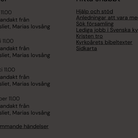
Hjälp och stöd
 11.00
Anledningar att vara m
 andakt från
Sök församling
liet, Marias lovsång
Lediga jobb i Svenska k
Kristen tro
 11.00
Kyrkoårets bibeltexter
Sidkarta
 andakt från
liet, Marias lovsång
i 11.00
 andakt från
liet, Marias lovsång
er 11.00
 andakt från
liet, Marias lovsång
kommande händelser