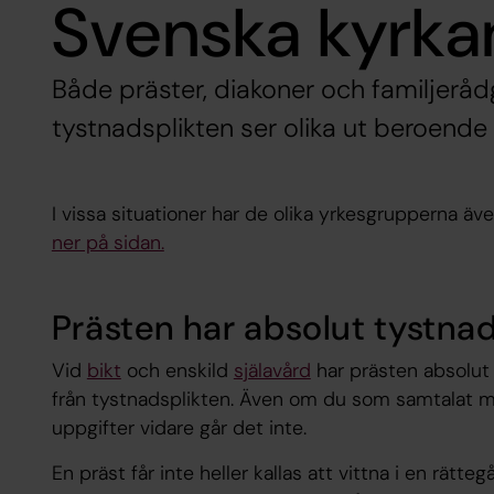
Svenska kyrka
Både präster, diakoner och familjeråd
tystnadsplikten ser olika ut beroend
I vissa situationer har de olika yrkesgrupperna äv
ner på sidan.
Prästen har absolut tystnad
Vid
bikt
och enskild
själavård
har prästen absolut 
från tystnadsplikten. Även om du som samtalat me
uppgifter vidare går det inte.
En präst får inte heller kallas att vittna i en rät