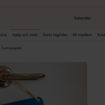
Kalender
hövs
Hjälp och stöd
Årets högtider
Bli medlem
Kris
Tystnadsplikt