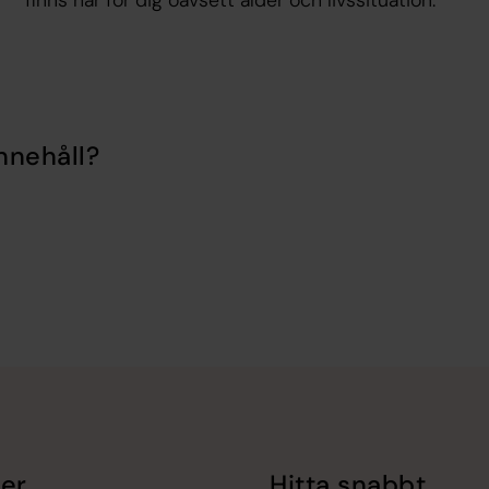
nnehåll?
er
Hitta snabbt