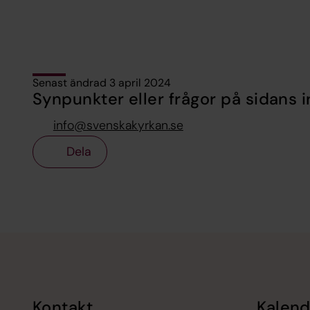
Senast ändrad 3 april 2024
Synpunkter eller frågor på sidans i
info@svenskakyrkan.se
Dela
Tillbaka till toppen
Tillbaka till innehållet
Kontakt
Kalend