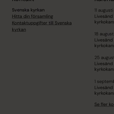
Svenska kyrkan
11 augusti
Hitta din församling
Livesänd
kyrkokans
Kontaktuppgifter till Svenska
kyrkan
18 augusti
Livesänd
kyrkokans
25 august
Livesänd
kyrkokans
1 septemb
Livesänd
kyrkokans
Se fler 