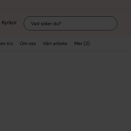
Sök
Kyrkor
Mer (2)
ten tro
Om oss
Vårt arbete