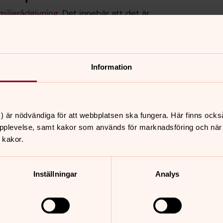
miljerådgivning
. Det innebär att det är
örtroende vid rådgivningen. Men det
tnadsplikten. Det kan bland annat
Information
att samtalet ska föras vidare
en om att ett barn far illa eller utsätts
) är nödvändiga för att webbplatsen ska fungera. Här finns ocks
er åklagare om det finns en misstanke om
pplevelse, samt kakor som används för marknadsföring och när vi
rott
 kakor.
dra stundande brott
uppgifter eller information.
Inställningar
Analys