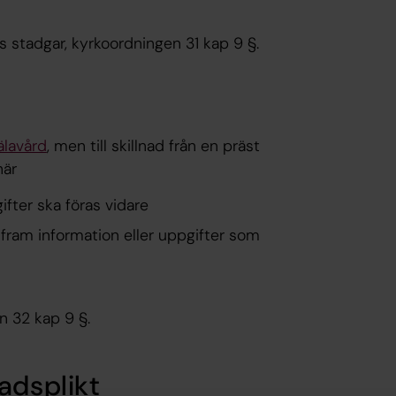
s stadgar, kyrkoordningen 31 kap 9 §.
älavård
, men till skillnad från en präst
när
fter ska föras vidare
fram information eller uppgifter som
n 32 kap 9 §.
nadsplikt