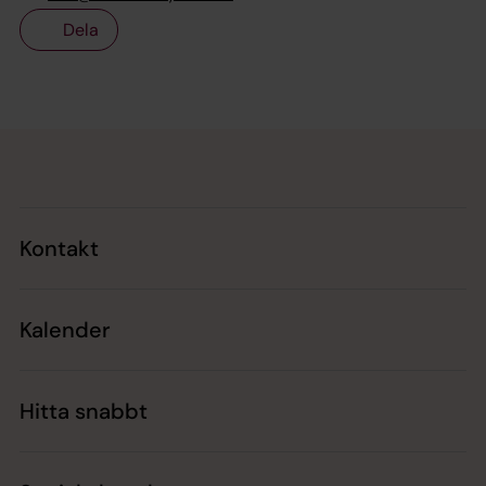
Dela
Tillbaka till toppen
Tillbaka till innehållet
Kontakt
Kalender
Hitta snabbt