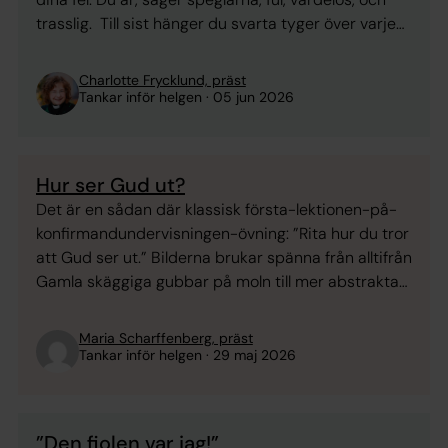
trasslig. Till sist hänger du svarta tyger över varje
spegel hemma. Som en sörjande, men inte av sorg,
av överlevandsinstinkt. Nu ska du leva spegelfritt.
Charlotte Frycklund, präst
Du får hitta strategier: ...
Tankar inför helgen
05 jun 2026
Hur ser Gud ut?
Det är en sådan där klassisk första-lektionen-på-
konfirmandundervisningen-övning: ”Rita hur du tror
att Gud ser ut.” Bilderna brukar spänna från alltifrån
Gamla skäggiga gubbar på moln till mer abstrakta
former med bara vackra färger. Ibland ett starkt
ljus. Ibland ett vakande öga eller en öppen famn.
Maria Scharffenberg, präst
Fast jag måste erkänna att bilden av Gud som en
Tankar inför helgen
29 maj 2026
läderklädd punkare med nitar, tuppkam ...
”Den fiolen var jag!”