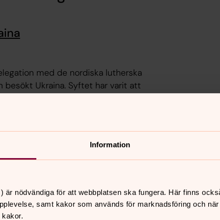
aina
elegation med de nordiska lutherska
besökt Ukraina. Syftet har varit att
ysslands pågående anfallskrig.
Information
 i Ukraina ökat.⁠ 10 miljoner människor
enska kyrkan fortsätter att arbeta med
) är nödvändiga för att webbplatsen ska fungera. Här finns ocks
pplevelse, samt kakor som används för marknadsföring och när vi
 kakor.