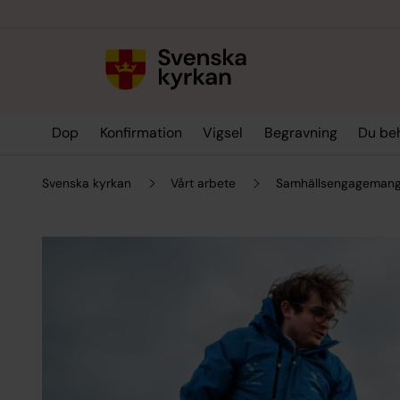
Till innehållet
Till undermeny
Dop
Konfirmation
Vigsel
Begravning
Du be
Svenska kyrkan
Vårt arbete
Samhällsengagemang