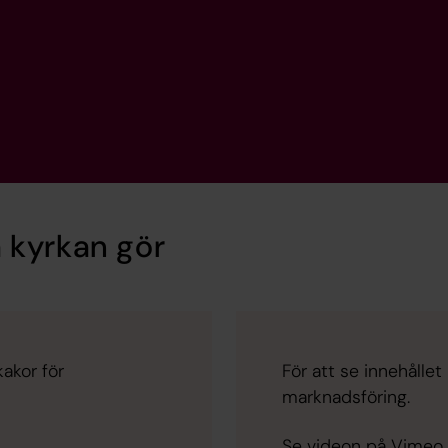
 kyrkan gör
akor för
För att se innehålle
marknadsföring.
Se videon på Vimeo i 