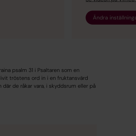
Ändra inställning
kraina psalm 31 i Psaltaren som en
it tröstens ord in i en fruktansvärd
ln där de råkar vara, i skyddsrum eller på