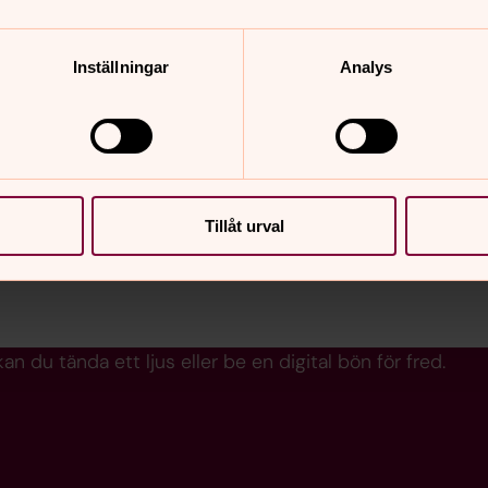
r skillnad
Inställningar
Analys
folkning fortsatt mycket svår och
å plats fortsätter att stödja de
cialt stöd och aktiviteter för att
 flykt.
Tillåt urval
 du tända ett ljus eller be en digital bön för fred.