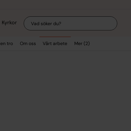
Sök
Kyrkor
Mer (2)
ten tro
Om oss
Vårt arbete