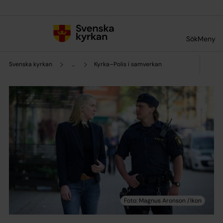
Till innehållet
Till undermeny
Sök
Meny
Svenska kyrkan
...
Kyrka–Polis i samverkan