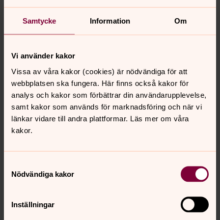
präster och diakoner kan vara ett stöd för
polisanställda och anhöriga genom stödsamtal,
Samtycke
Information
Om
avlastningssamtal eller själavård
församlingar kan erbjuda brottsofferstöd
Vi använder kakor
präster och diakoner kan leda handledningsgrupper
präster och diakoner kan genomföra minnesstunder
Vissa av våra kakor (cookies) är nödvändiga för att
för polisanställda och vara ett stöd för drabbade
webbplatsen ska fungera. Här finns också kakor för
anhöriga och arbetskamrater till anställda som avlidit.
analys och kakor som förbättrar din användarupplevelse,
samt kakor som används för marknadsföring och när vi
Om Kyrka–Polis i samverkan på Sveriges kristna råds
länkar vidare till andra plattformar. Läs mer om våra
webbplats
kakor.
Samtyckesval
Senast ändrad 18 juni 2026
Nödvändiga kakor
Synpunkter eller frågor på sidans
innehåll?
Inställningar
info@svenskakyrkan.se