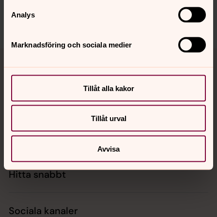
Dela
Analys
Marknadsföring och sociala medier
Tillbaka till toppen
Tillbaka till innehållet
Tillåt alla kakor
Kontakt
Tillåt urval
Kalender
Avvisa
Hitta snabbt
Sociala kanaler