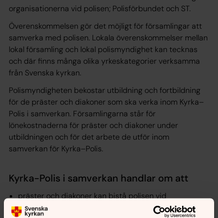
organisationerna vid polisen; Polisförbundet och ST.
Överenskommelsen gör det möjligt för församlingar att
samverka med polisen. Lokala överenskommelser mellan
lokal församling och lokal polismyndighet kan tecknas
och där finns många olika yrkeskategorier verksamma
från Svenska kyrkan.
Polismyndigheten bekostar utbildning och fortbildning
för de präster och diakoner som ska verka inom Kyrka–
Polis i samverkan. Församlingarna står för
lönekostnaderna för präster och diakoner under
utbildningen och för det arbete de utför inom
samverkan för Kyrka–Polis.
Kyrka-Polis i samverkan handlar om att
präster och diakoner kan bistå polisen vid
överlämnande av dödsbud