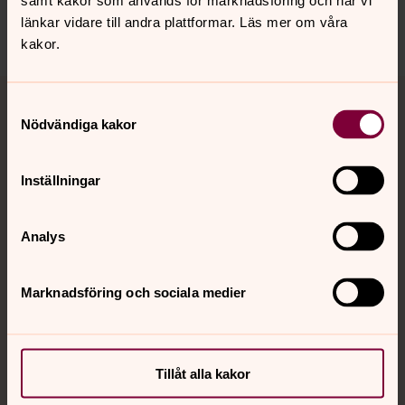
samt kakor som används för marknadsföring och när vi
länkar vidare till andra plattformar. Läs mer om våra
kakor.
Tillbaka till toppen
Tillbaka till innehållet
Samtyckesval
Nödvändiga kakor
Kontakt
Inställningar
Analys
Kalender
Marknadsföring och sociala medier
Hitta snabbt
Tillåt alla kakor
Sociala kanaler