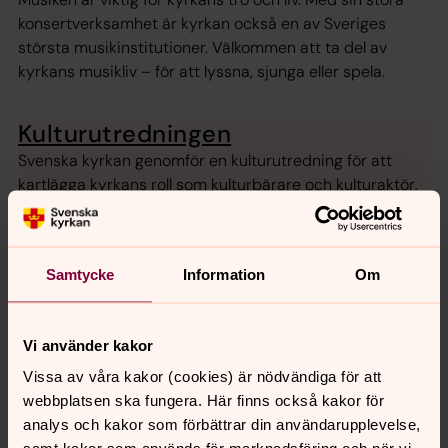
konsertverksamhet är kyrkan också en av Sveriges
största musikinstitutioner. Välkommen att ta del av
kyrkans musikliv – för att lyssna, sjunga eller spela.
Kulturutredningen
Svenska kyrkan genomför en kulturutredning för att
kartlägga kyrkans roll som kulturbärare och kulturaktör,
och för att ge förslag på hur kulturverksamheten kan
utvecklas långsiktigt.
Samtycke
Information
Om
Senast ändrad 11 juni 2026
Vi använder kakor
Synpunkter eller frågor på sidans
innehåll?
Vissa av våra kakor (cookies) är nödvändiga för att
webbplatsen ska fungera. Här finns också kakor för
info@svenskakyrkan.se
analys och kakor som förbättrar din användarupplevelse,
Dela