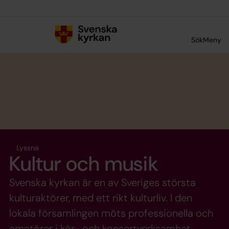
Till innehållet
Till undermeny
Sök
Meny
Lyssna
Kultur och musik
Svenska kyrkan är en av Sveriges största
kulturaktörer, med ett rikt kulturliv. I den
lokala församlingen möts professionella och
amatörer i kör- och konsertverksamhet,