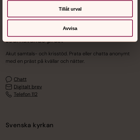
Tillåt urval
Avvisa
Jourhavande präst
Akut samtals- och krisstöd. Prata eller chatta anonymt
med en präst på kvällar och nätter.
Chatt
Digitalt brev
Telefon 112
Svenska kyrkan