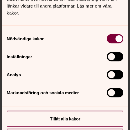
samhället.
länkar vidare till andra plattformar. Läs mer om våra
kakor.
Katastrofinsatser
Krig, svält och naturkatastrofer slår sönder miljoner
Samtyckesval
människors tillvaro varje dag. Act Svenska kyrkan
Nödvändiga kakor
samarbetar med partner runtom i världen som finns på
plats både före, under och efter katastrofen.
Inställningar
Analys
Marknadsföring och sociala medier
Senast ändrad 14 november 2025
Synpunkter eller frågor på sidans
innehåll?
Tillåt alla kakor
info@svenskakyrkan.se