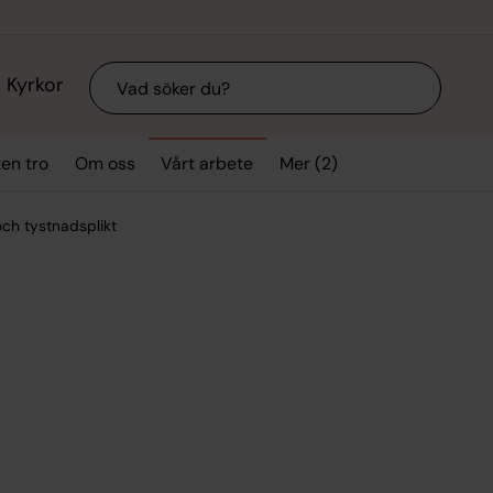
Sök
Kyrkor
Mer (2)
ten tro
Om oss
Vårt arbete
ch tystnadsplikt