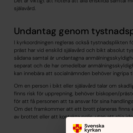
Det är viktigt att notera att alla enskilda samtal 
själavård.
Undantag genom tystnadsp
I kyrkoordningen regleras också tystnadsplikten f
präst har vid enskild själavård och bikt absolut tys
sådana samtal är undantagna anmälningsskyldighet
separat och de har omedelbar anmälningsskyldi
kan innebära att socialnämnden behöver ingripa ti
Om en person i bikt eller själavård talar om skadli
finns risk för upprepning, behöver biskopen/präs
för att få personen att ta ansvar för sina handlin
Om det framkommer att ett brott planeras finns 
av brottet eller att kontakta polis, utan att röja 