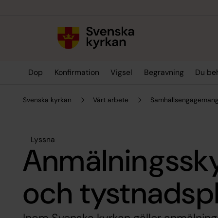
Till innehållet
Till undermeny
Dop
Konfirmation
Vigsel
Begravning
Du be
Svenska kyrkan
Vårt arbete
Samhällsengagemang
Lyssna
Anmälningssky
och tystnadspl