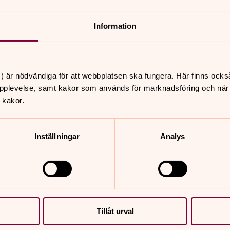
ch Gud
Information
kten, som innebär att en person
m gör själavården unik är att den, till
ett sker mellan konfidenten och Gud.
) är nödvändiga för att webbplatsen ska fungera. Här finns ocks
pplevelse, samt kakor som används för marknadsföring och när vi
 kakor.
år veta att ett mord eller en
 och varna om brottet. Det ska ske utan
Inställningar
Analys
 röjs.
Tillåt urval
nnehåll?