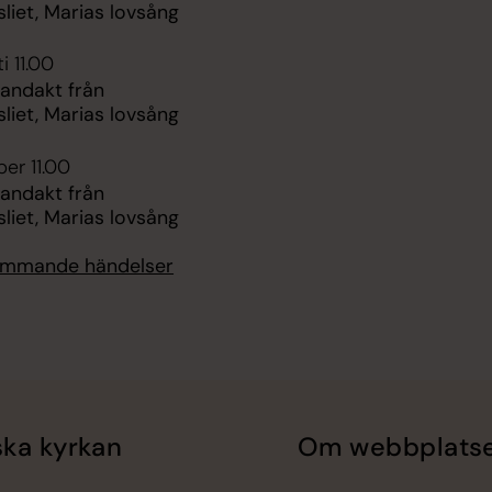
liet, Marias lovsång
i 11.00
 andakt från
liet, Marias lovsång
er 11.00
 andakt från
liet, Marias lovsång
kommande händelser
ka kyrkan
Om webbplats