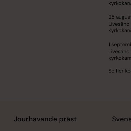
kyrkokans
25 august
Livesänd
kyrkokans
1 septemb
Livesänd
kyrkokans
Se fler 
Jourhavande präst
Svens