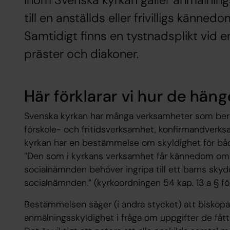
Inom Svenska kyrkan gäller anmälnin
till en anställds eller frivilligs kännedom
Samtidigt finns en tystnadsplikt vid en
präster och diakoner.
Här förklarar vi hur de häng
Svenska kyrkan har många verksamheter som ber
förskole- och fritidsverksamhet, konfirmandverks
kyrkan har en bestämmelse om skyldighet för både a
”Den som i kyrkans verksamhet får kännedom om 
socialnämnden behöver ingripa till ett barns skydd
socialnämnden.” (kyrkoordningen 54 kap. 13 a § för
Bestämmelsen säger (i andra stycket) att biskopa
anmälningsskyldighet i fråga om uppgifter de fått v