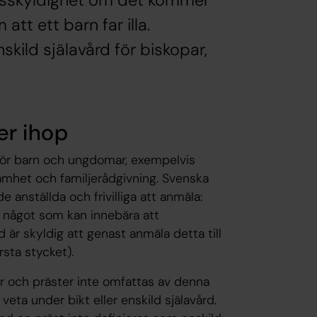
gsskyldighet om det kommer
 att ett barn far illa.
skild själavård för biskopar,
er ihop
ör barn och ungdomar, exempelvis
amhet och familjerådgivning. Svenska
nställ­da och frivilliga att anmäla:
något som kan innebära att
 är skyldig att genast anmäla detta till
sta stycket).
r och präster inte omfattas av denna
eta under bikt eller enskild själavård.