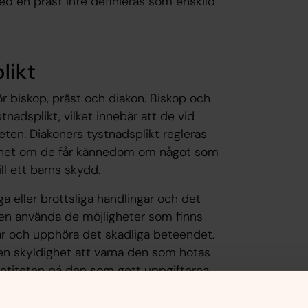
med en präst inte definieras som enskild
likt
ör biskop, präst och diakon. Biskop och
tnadsplikt, vilket innebär att de vid
en. Diakoners tystnadsplikt regleras
ghet om de får kännedom om något som
ll ett barns skydd.
ga eller brottsliga handlingar och det
ten använda de möjligheter som finns
gar och upphöra det skadliga beteendet.
en skyldighet att varna den som hotas
identiteten på den som gett uppgifterna.