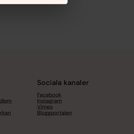
Sociala kanaler
Facebook
edlem
Instagram
Vimeo
yrkan
Bloggportalen