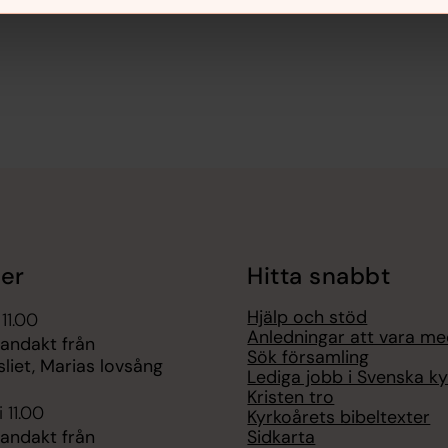
er
Hitta snabbt
Hjälp och stöd
 11.00
Anledningar att vara m
 andakt från
Sök församling
liet, Marias lovsång
Lediga jobb i Svenska k
Kristen tro
 11.00
Kyrkoårets bibeltexter
Sidkarta
 andakt från