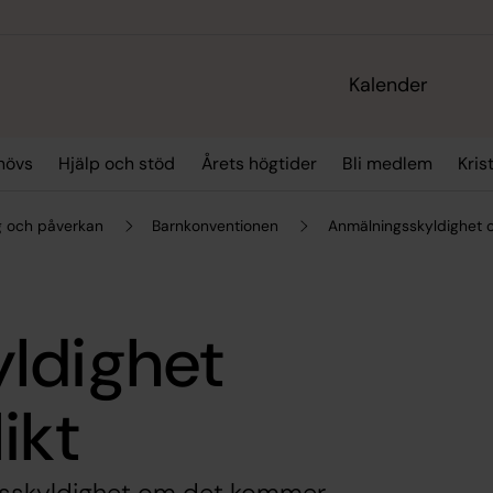
Kalender
hövs
Hjälp och stöd
Årets högtider
Bli medlem
Kris
 och påverkan
Barnkonventionen
Anmälningsskyldighet o
ldighet
ikt