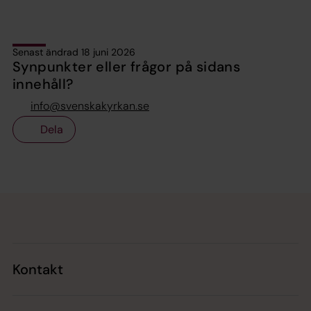
Senast ändrad 18 juni 2026
Synpunkter eller frågor på sidans
innehåll?
info@svenskakyrkan.se
Dela
Tillbaka till toppen
Tillbaka till innehållet
Kontakt