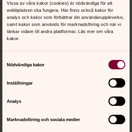
Jag själv och andra
Vissa av våra kakor (cookies) är nödvändiga för att
webbplatsen ska fungera. Här finns också kakor för
analys och kakor som förbättrar din användarupplevelse,
Bön för dagen
samt kakor som används för marknadsföring och när vi
länkar vidare till andra plattformar. Läs mer om våra
Aftonböner
kakor.
Tack
Samtyckesval
Nödvändiga kakor
Be en bön, tänd ett ljus
Inställningar
På bönewebben kan du be en bön eller tända ett ljus.
Kanske för en närstående eller någon långt bort. Någon
Analys
frisk eller någon sjuk. För dig själv eller för någon annan.
Vår Fader
Marknadsföring och sociala medier
Jesus lärde oss att be den bön som kallas Vår Fader.