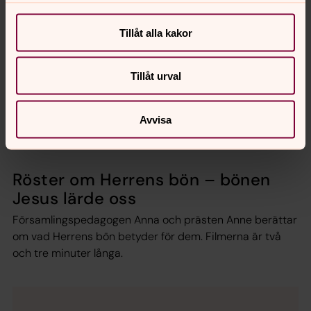
Många kallar den också för Herrens bön eller Fader vår.
Det är en bön som vi kan instämma i tillsammans med
Tillåt alla kakor
alla kristna i hela världen.
Tillåt urval
Bönepodden
Slappna av och ta en paus från stressen runt omkring
dig. Bönepodden är en podcast som publicerar en ny
Avvisa
andakt varje fredag.
Röster om Herrens bön – bönen
Jesus lärde oss
Församlingspedagogen Anna och prästen Anne berättar
om vad Herrens bön betyder för dem. Filmerna är två
och tre minuter långa.