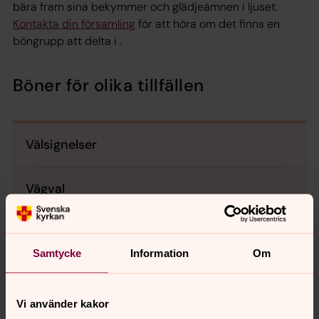
bära fram sina bekymmer och glädjeämnen i ljuset.
Kontakta din församling
för att höra om det finns en
böngrupp att delta i .
Böner för olika tillfällen
Välsignelser
Vägval
Oro
Samtycke
Information
Om
Sjukdom och sorg
Vi använder kakor