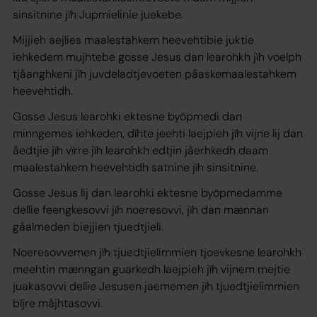
sinsitnine jïh Jupmielinie juekebe.
Mijjieh aejlies maalestahkem heevehtibie juktie
iehkedem mujhtebe gosse Jesus dan learohkh jïh voelph
tjåanghkeni jïh juvdeladtjevoeten påaskemaalestahkem
heevehtidh.
Gosse Jesus learohki ektesne byöpmedi dan
minngemes iehkeden, dïhte jeehti laejpieh jïh vijne lij dan
åedtjie jïh vïrre jïh learohkh edtjin jåerhkedh daam
maalestahkem heevehtidh satnine jïh sinsitnine.
Gosse Jesus lij dan learohki ektesne byöpmedamme
dellie feengkesovvi jïh noeresovvi, jïh dan mænnan
gåalmeden biejjien tjuedtjieli.
Noeresovvemen jïh tjuedtjielimmien tjoevkesne learohkh
meehtin mænngan guarkedh laejpieh jïh vijnem mejtie
juakasovvi dellie Jesusen jaememen jïh tjuedtjielimmien
bïjre måjhtasovvi.