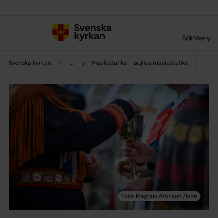
Till innehållet
Till undermeny
Sök
Meny
Svenska kyrkan
...
Maalestahke – aejlies maalestahke