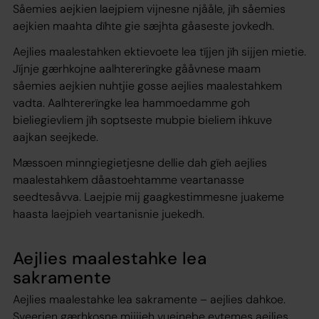
Såemies aejkien laejpiem vijnesne njååle, jïh såemies
aejkien maahta dïhte gie sæjhta gåaseste jovkedh.
Aejlies maalestahken ektievoete lea tïjjen jïh sijjen mietie.
Jïjnje gærhkojne aalhtererïngke gååvnese maam
såemies aejkien nuhtjie gosse aejlies maalestahkem
vadta. Aalhtererïngke lea hammoedamme goh
bieliegievliem jïh soptseste mubpie bieliem ihkuve
aajkan seejkede.
Mæssoen minngiegietjesne dellie dah gïeh aejlies
maalestahkem dåastoehtamme veartanasse
seedtesåvva. Laejpie mij gaagkestimmesne juakeme
haasta laejpieh veartanisnie juekedh.
Aejlies maalestahke lea
sakramente
Aejlies maalestahke lea sakramente – aejlies dahkoe.
Sveerjen gærhkosne mijjieh vuejnebe evtemes aejlies