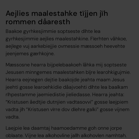
Aejlies maalestahke tïjjen jïh
rommen dåaresth
Baakoe gyrhkesjimmie soptseste dïhte lea
gyrhkesjimmie aejlies maalestahkine. Fïerhten våhkoe,
aejlege vuj aarkebiejjie ovmessie mæssoeh heevehte
jeenjemes gærhkojne.
Mæssosne hearra bijpelebaakoeh låhka mij soptseste
Jesusen minngemes maalestahken bïjre learohkigujmie.
Hearra eejnegen dejtie baakojde jeahta maam Jesus
jeehti gosse learoehkidie dåajvoehti dïhte lea baalkam
rïhpestamme jaemiedistie jieliedasse. Hearra jeahta:
“Kristusen åedtjie dutnjien vadtasovvi” gosse laejpiem
vadta jïh “Kristusen vïrre dov dïehre galki” gosse vijnem
vadta.
Laejpie lea daamtaj haamoedamme goh onne jorpe
oblaate. Vijne lea alkohovline jallh alkohovlen namhtah.