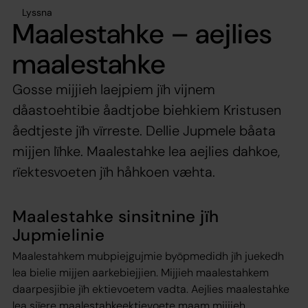
Lyssna
Maalestahke – aejlies
maalestahke
Gosse mijjieh laejpiem jïh vijnem
dåastoehtibie åadtjobe biehkiem Kristusen
åedtjeste jïh vïrreste. Dellie Jupmele båata
mijjen lïhke. Maalestahke lea aejlies dahkoe,
rïektesvoeten jïh håhkoen væhta.
Maalestahke sinsitnine jïh
Jupmielinie
Maalestahkem mubpiejgujmie byöpmedidh jïh juekedh
lea bielie mijjen aarkebiejjien. Mijjieh maalestahkem
daarpesjibie jïh ektievoetem vadta. Aejlies maalestahke
lea sjïere maalestahkeektievoete maam mijjieh