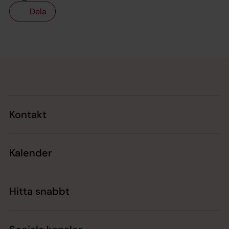
Dela
Tillbaka till toppen
Tillbaka till innehållet
Kontakt
Kalender
Hitta snabbt