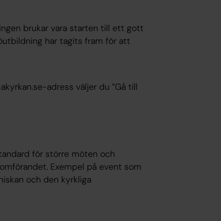
gen brukar vara starten till ett gott
jöutbildning
har tagits fram för att
akyrkan.se-adress väljer du ”Gå till
standard för större möten och
enomförandet. Exempel på event som
niskan och den kyrkliga