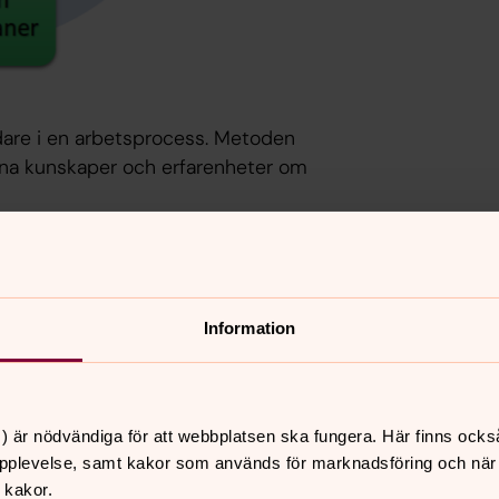
dare i en arbetsprocess. Metoden
a kunskaper och erfarenheter om
 är uppbyggd i sju olika moment.
Information
ntresserade av att arbeta med
jälp av metoden en handlingsplan med
ävs för att nå målen.
) är nödvändiga för att webbplatsen ska fungera. Här finns ocks
pplevelse, samt kakor som används för marknadsföring och när vi
 kakor.