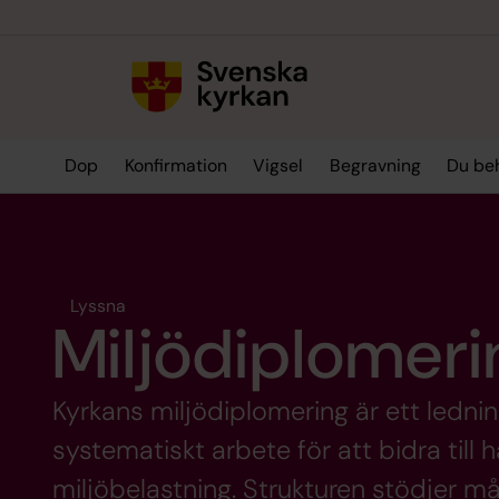
Till innehållet
Till undermeny
Dop
Konfirmation
Vigsel
Begravning
Du be
Lyssna
Miljödiplomeri
Kyrkans miljödiplomering är ett ledn
systematiskt arbete för att bidra till
miljöbelastning. Strukturen stödjer må