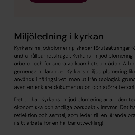
Miljöledning i kyrkan
Kyrkans miljödiplomering skapar förutsättningar f
andra hållbarhetsfrågor. Kyrkans miljödiplomering
arbetet och för andra verksamhetsområden. Arbet
gemensamt lärande. Kyrkans miljödiplomering lik
används i näringslivet, men utifrån teologisk gru
även en enklare dokumentation och större betonin
Det unika i Kyrkans miljödiplomering är att den te
ekonomiska och andliga perspektiv inryms. Det h
reflektion och samtal, som leder till en lärande o
i sitt arbete för en hållbar utveckling! ​​