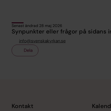
Senast ändrad 28 maj 2026
Synpunkter eller frågor på sidans i
info@svenskakyrkan.se
Dela
Tillbaka till toppen
Tillbaka till innehållet
Kontakt
Kalend