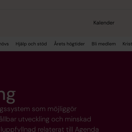
Kalender
hövs
Hjälp och stöd
Årets högtider
Bli medlem
Kris
ng
ingssystem som möjliggör
 hållbar utveckling och minskad
luppfyllnad relaterat till Agenda