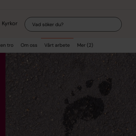
Sök
Kyrkor
Mer (2)
ten tro
Om oss
Vårt arbete