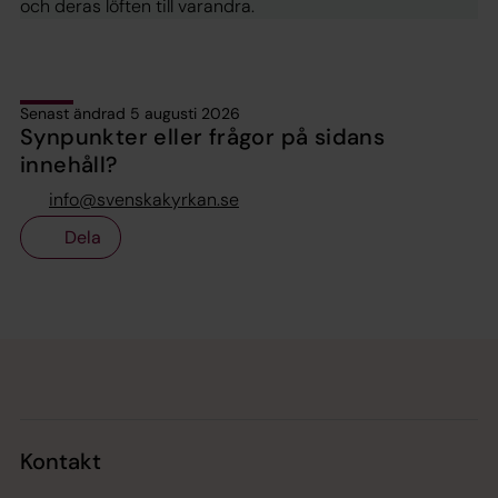
och deras löften till varandra.
Senast ändrad 5 augusti 2026
Synpunkter eller frågor på sidans
innehåll?
info@svenskakyrkan.se
Dela
Tillbaka till toppen
Tillbaka till innehållet
Kontakt