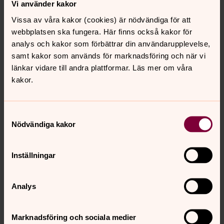
Vi använder kakor
Att misslyckas är inte detsamma som att vara
misslyckad. Lätt att säga, men kan vara svårt att tro på.
Vissa av våra kakor (cookies) är nödvändiga för att
En förnedrad, korsfäst och död Jesus kan ses som det
webbplatsen ska fungera. Här finns också kakor för
största misslyckandet av alla. Istället är det ett bevis på
analys och kakor som förbättrar din användarupplevelse,
att Gud inte är rädd för misslyckande, utan finns med
samt kakor som används för marknadsföring och när vi
oss i mörka stunder.
länkar vidare till andra plattformar. Läs mer om våra
kakor.
Pengar
Redan i skapelseberättelsen inrättar Gud ett ekonomiskt
Samtyckesval
system. Människan får jorden och samtidigt uppdraget
Nödvändiga kakor
att ta ansvar för den. Lätt att beskriva, men bevisligen
svårt att följa. Och hur kan man som kristen se på
Inställningar
pengar? Är de roten till det onda eller möjliggörare?
Religionsdialog
Analys
Religionsdialog handlar om att människor med olika tro
möts och samtalar med varandra. Dialog innebär att
Marknadsföring och sociala medier