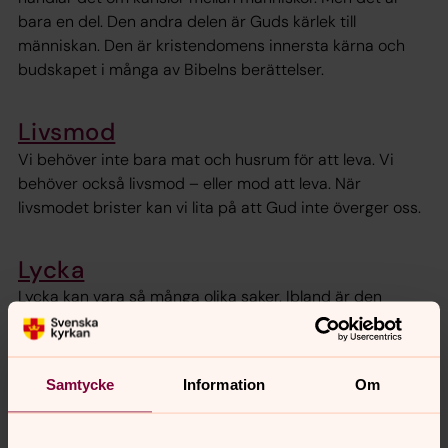
bara en del. Den andra delen är Guds kärlek till
människan. Den är kristendomens innersta kärna och
budskapet i många av Bibelns berättelser.
Livsmod
Vi behöver inte bara mat och husrum för att leva. Vi
behöver också livsmod – eller mod att leva. När
livsmodet brister kan vi lita på att Gud inte överger oss.
Lycka
Lycka kan vara så många olika saker. Ibland är den
lättare att se hos andra och vi blir olyckliga när vi jämför.
Men kanske kan vi finna lyckan i insikten om livets
begränsning?
Samtycke
Information
Om
Misslyckande