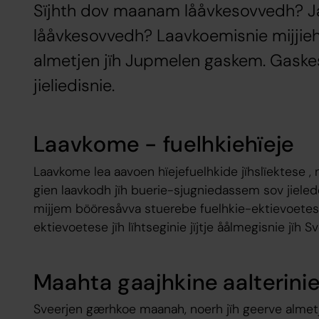
Sïjhth dov maanam lååvkesovvedh? Jallh
lååvkesovvedh? Laavkoemisnie mijjie
almetjen jïh Jupmelen gaskem. Gask
jieliedisnie.
Laavkome - fuelhkiehïeje
Laavkome lea aavoen hïejefuelhkide jïhslïektese ,
gien laavkodh jïh buerie-sjugniedassem sov jieled
mijjem bööresåvva stuerebe fuelhkie-ektievoetes
ektievoetese jïh lïhtseginie jïjtje åålmegisnie jïh
Maahta gaajhkine aalterini
Sveerjen gærhkoe maanah, noerh jïh geerve almet