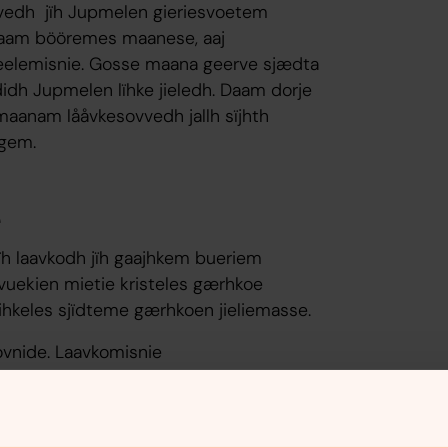
vedh jïh Jupmelen gieriesvoetem
 maam bööremes maanese, aaj
feelemisnie. Gosse maana geerve sjædta
idh Jupmelen lïhke jieledh. Daam dorje
 maanam lååvkesovvedh jallh sïjhth
egem.
e
 jïh laavkodh jïh gaajhkem bueriem
 vuekien mietie kristeles gærhkoe
ihkeles sjïdteme gærhkoen jieliemasse.
vnide. Laavkomisnie
aakojde lohkedh:
kese. Dïhte guhte
emhkielisnie vaedtsedh.