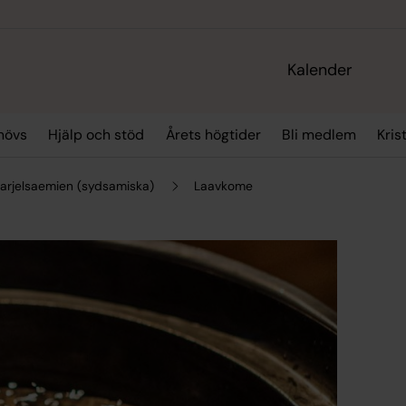
Kalender
hövs
Hjälp och stöd
Årets högtider
Bli medlem
Kris
arjelsaemien (sydsamiska)
Laavkome