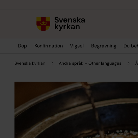
Till innehållet
Till undermeny
Dop
Konfirmation
Vigsel
Begravning
Du be
Svenska kyrkan
Andra språk – Other languages
Å