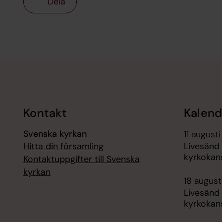
Dela
Tillbaka till toppen
Tillbaka till innehållet
Kontakt
Kalend
Svenska kyrkan
11 augusti
Hitta din församling
Livesänd
kyrkokans
Kontaktuppgifter till Svenska
kyrkan
18 augusti
Livesänd
kyrkokans