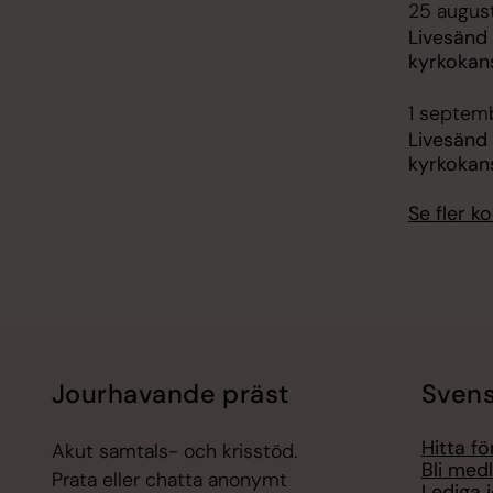
25 august
Livesänd
kyrkokans
1 septemb
Livesänd
kyrkokans
Se fler 
Jourhavande präst
Svens
Hitta f
Akut samtals- och krisstöd.
Bli med
Prata eller chatta anonymt
Lediga 