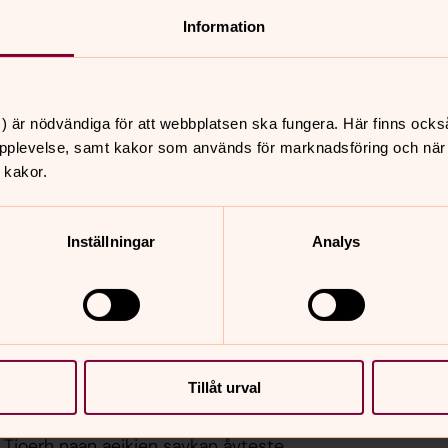
utnedh.
Information
) är nödvändiga för att webbplatsen ska fungera. Här finns ocks
h, bööreme buerievoetem jåerhkedh jïh
pplevelse, samt kakor som används för marknadsföring och när vi
 kakor.
a aejlies darjome, gaavnedimmie-sijjie
Inställningar
Analys
ne dellie byörh dov åålmegem
 jis datne sïjhth hearra edtja
Tillåt urval
 Laavkome-gyrhkesjimmie maahta
esne årrodh. Maahtah aaj hïeje-savkam
Tjoerh naan aejkien savkan åvteste