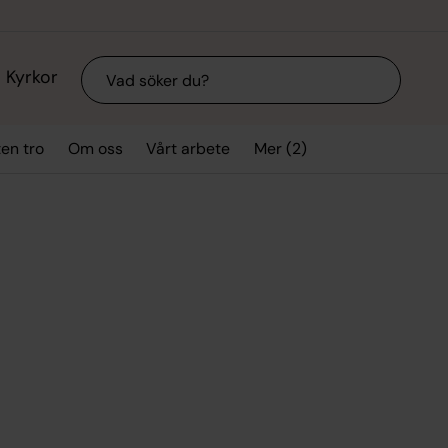
Sök
Kyrkor
Mer (2)
ten tro
Om oss
Vårt arbete