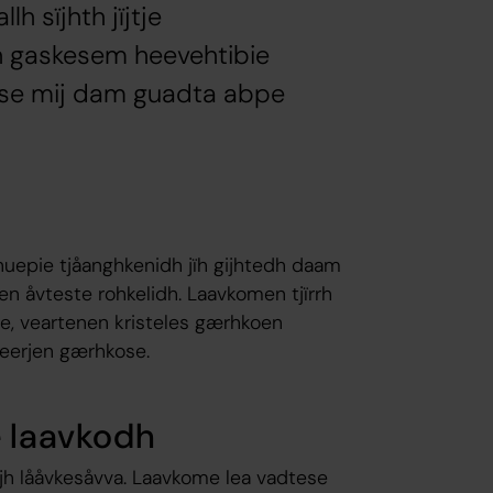
 sïjhth jïjtje
h gaskesem heevehtibie
ese mij dam guadta abpe
 nuepie tjåanghkenidh jïh gijhtedh daam
en åvteste rohkelidh. Laavkomen tjïrrh
e, veartenen kristeles gærhkoen
 Sveerjen gærhkose.
e laavkodh
jh lååvkesåvva. Laavkome lea vadtese