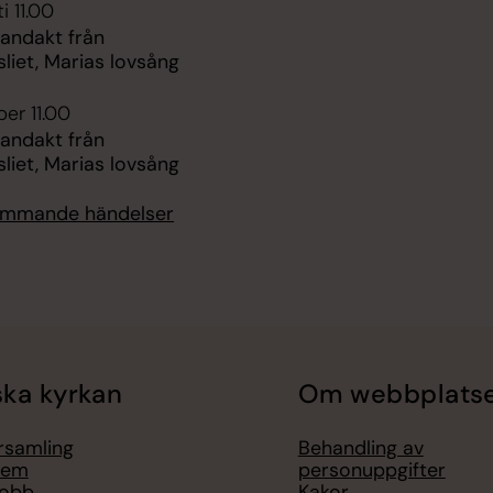
i 11.00
 andakt från
liet, Marias lovsång
er 11.00
 andakt från
liet, Marias lovsång
kommande händelser
ka kyrkan
Om webbplats
örsamling
Behandling av
lem
personuppgifter
jobb
Kakor