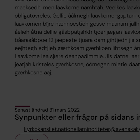
maeksedh, men laavkome namhtah. Veelkes laavko
obligatovreles. Gellie åålmegh laavkome-gaptam
laavkomen bïjre nænnoestieh gosse maanam jallh
åelieh åtna dellie gåabpatjahkh tjoerijægan laav
båarasåbpoe 12 jaepeste tjuara dam gihtjedh jis s
eejhtegh edtjieh gærhkoem gærhkoen lïhtsegh årr
Laavkome lea sjïere deahpadimmie. Jis datne aereb
jeatjah kristeles gærhkosne, öörnegen mietie daat
gærhkosne aaj.
Senast ändrad 31 mars 2022
Synpunkter eller frågor på sidans i
kyrkokansliet.nationellaminoriteter@svenskak