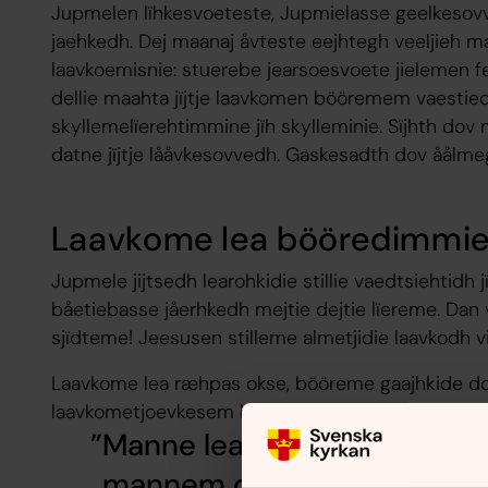
Jupmelen lïhkesvoeteste, Jupmielasse geelkesov
jaehkedh. Dej maanaj åvteste eejhtegh veeljieh
laavkoemisnie: stuerebe jearsoesvoete jielemen 
dellie maahta jïjtje laavkomen bööremem vaestied
skyllemelïerehtimmine jïh skylleminie. Sïjhth dov
datne jïjtje lååvkesovvedh. Gaskesadth dov åålm
Laavkome lea bööredimmi
Jupmele jijtsedh learohkidie stillie vaedtsiehtidh
båetiebasse jåerhkedh mejtie dejtie lïereme. Dan
sjïdteme! Jeesusen stilleme almetjidie laavkodh v
Laavkome lea ræhpas okse, bööreme gaajhkide do
laavkometjoevkesem båaltajehtedh jïh Jeesusen b
Manne leam eatnemen tjoev
mannem dåerede, ij galkh j