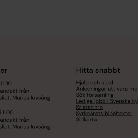
er
Hitta snabbt
Hjälp och stöd
 11.00
Anledningar att vara m
 andakt från
Sök församling
liet, Marias lovsång
Lediga jobb i Svenska k
Kristen tro
 11.00
Kyrkoårets bibeltexter
Sidkarta
 andakt från
liet, Marias lovsång