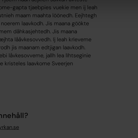
me-gapta tjaebpies vuekie men ij leah
 utnieh maam maahta löönedh. Eejhtegh
 noerem laavkodh. Jis maana göökte
komem dåhkasjehtedh. Jis maana
æjhta lååvkesovvedh. Ij leah krïeveme
odh jis maanam edtjigan laavkodh.
i låvkesovveme, jallh lea lïhtseginie
e kristeles laavkome Sveerjen
nnehåll?
yrkan.se