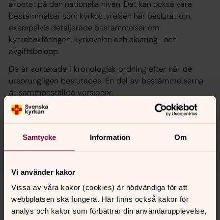
arbetet på den nationella nivån. Det kan också vara
bestämmelser som kyrkostyrelsen har beslutat om,
exempelvis detaljerade bestämmelser om
kyrkobokföringen, kyrkovalen och clearing- och
avgiftsbelopp.
De är sorterade i kronologisk ordning efter när de
ursprungligen beslutades. En del av bestämmelserna
är sammanställda versioner.
Samtycke
Information
Om
Vi använder kakor
Vissa av våra kakor (cookies) är nödvändiga för att
Hela r
egelverkssamlingen Svenska
webbplatsen ska fungera. Här finns också kakor för
kyrkans bestämmelser
analys och kakor som förbättrar din användarupplevelse,