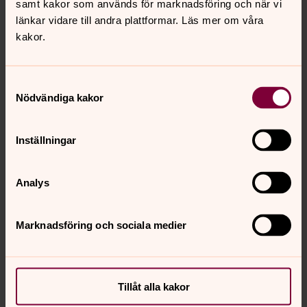
Ovan publiceras gällande bestämmelser och
samt kakor som används för marknadsföring och när vi
konsoliderade (samlingsversioner) av gällande
länkar vidare till andra plattformar. Läs mer om våra
bestämmelser.
kakor.
Om du letar efter en ursprungsversion av en viss SvKB
behöver du gå till regelverkssamlingen Svenska kyrkans
Samtyckesval
bestämmelser, där alla bestämmelser offentliggörs i en
Nödvändiga kakor
kronologisk/årsvis ordnad nummerserie.
Svenska kyrkans bestämmelser
Inställningar
Gå till regelverkssamlingen
Analys
Marknadsföring och sociala medier
Senast ändrad 22 april 2025
Synpunkter eller frågor på sidans
innehåll?
Tillåt alla kakor
info@svenskakyrkan.se